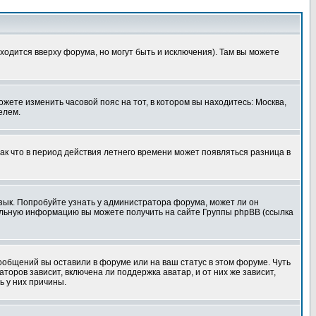
ходится вверху форума, но могут быть и исключения). Там вы можете
ожете изменить часовой пояс на тот, в котором вы находитесь: Москва,
елем.
так что в период действия летнего времени может появляться разница в
язык. Попробуйте узнать у администратора форума, может ли он
тельную информацию вы можете получить на сайте Группы phpBB (ссылка
сообщений вы оставили в форуме или на ваш статус в этом форуме. Чуть
оров зависит, включена ли поддержка аватар, и от них же зависит,
ь у них причины.