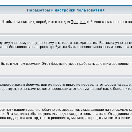
Параметры и настройки пользователя
. Чтобы изменить их, перейдите в раздел
Профиль
(обычно ссылка на него на
ому часовому поясу, не к тому, в котором находитесь вы. В этом случае вы м
ля смены большинства настроек, требуется быть зарегистрированным пользоват
т быть в летнем времени. Этот форум не умеет работать с летним временем, 
 вашего языка в форуме, или же просто никто не перевёл этот форум на ваш 
существует, то вы сами можете перевести этот форум на свой язык. Дополни
осится к вашему званию, обычно это звёздочки, указывающие на то, сколько 
». Эта картинка обычно уникальна для каждого пользователя. От администрат
чена поддержка аватар, то это решение администраторов, вы можете выяснит