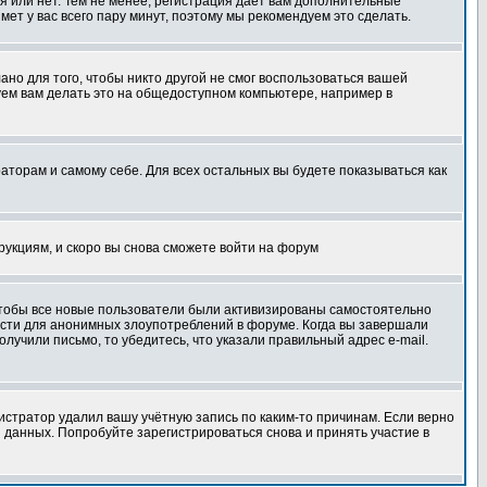
я или нет. Тем не менее, регистрация дает вам дополнительные
мет у вас всего пару минут, поэтому мы рекомендуем это сделать.
ано для того, чтобы никто другой не смог воспользоваться вашей
уем вам делать это на общедоступном компьютере, например в
раторам и самому себе. Для всех остальных вы будете показываться как
трукциям, и скоро вы снова сможете войти на форум
 чтобы все новые пользователи были активизированы самостоятельно
ности для анонимных злоупотреблений в форуме. Когда вы завершали
олучили письмо, то убедитесь, что указали правильный адрес e-mail.
истратор удалил вашу учётную запись по каким-то причинам. Если верно
 данных. Попробуйте зарегистрироваться снова и принять участие в