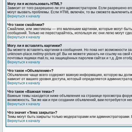
Могу ли я использовать HTML?
Зависит от того разрешено ли это администратором. Если разрешено его 
могут вызвать проблемы. Если HTML включён, то вы сможете выключить 
Вернуться к началу
Что такое смайлики?
Смайлики, или эмотиконы — это маленькие картинки, которые могут быть 
сообщений. Только не перестарайтесь, используя их: они легко могут с
Вернуться к началу
Могу ли я вставлять картинки?
Вы можете вставлять картинки в сообщения. Но пока нет возможности заг
unknown-place.net/my-picture.gif. Вы не можете указать ни ссылку на с
почтовых ящиках mail.ru, на защищённых паролем сайтах и т.д. Для ото
Вернуться к началу
Что такое «Объявление»?
Объявление чаще всего содержит важную информацию, которую вы должн
зависит от вашего уровня доступа, который определяется администрато
Вернуться к началу
Что такое «Важная тема»?
Важные темы находится ниже объявления на странице просмотра форума, 
возможность. Так же как и при создании объявлений, вам потребуется н
Вернуться к началу
Что значит «Тема закрыта»?
Темы могут быть закрыты только модераторами или администраторами. В
Вернуться к началу