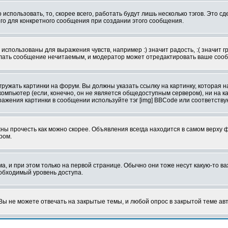
использовать, то, скорее всего, работать будут лишь несколько тэгов. Это с
его для конкретного сообщения при создании этого сообщения.
использованы для выражения чувств, например :) значит радость, :( значит 
делать сообщение нечитаемым, и модератор может отредактировать ваше сооб
ружать картинки на форум. Вы должны указать ссылку на картинку, которая н
вой компьютер (если, конечно, он не является общедоступным сервером), ни на
бражения картинки в сообщении используйте тэг [img] BBCode или соответств
ы прочесть как можно скорее. Объявления всегда находится в самом верху 
ром.
и при этом только на первой странице. Обычно они тоже несут какую-то важ
еобходимый уровень доступа.
ы не можете отвечать на закрытые темы, и любой опрос в закрытой теме ав