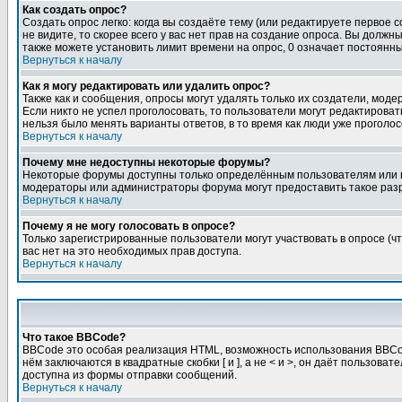
Как создать опрос?
Создать опрос легко: когда вы создаёте тему (или редактируете первое 
не видите, то скорее всего у вас нет прав на создание опроса. Вы должн
также можете установить лимит времени на опрос, 0 означает постоянны
Вернуться к началу
Как я могу редактировать или удалить опрос?
Также как и сообщения, опросы могут удалять только их создатели, мод
Если никто не успел проголосовать, то пользователи могут редактироват
нельзя было менять варианты ответов, в то время как люди уже проголос
Вернуться к началу
Почему мне недоступны некоторые форумы?
Некоторые форумы доступны только определённым пользователям или гр
модераторы или администраторы форума могут предоставить такое разр
Вернуться к началу
Почему я не могу голосовать в опросе?
Только зарегистрированные пользователи могут участвовать в опросе (чт
вас нет на это необходимых прав доступа.
Вернуться к началу
Что такое BBCode?
BBCode это особая реализация HTML, возможность использования BBCod
нём заключаются в квадратные скобки [ и ], а не < и >, он даёт польз
доступна из формы отправки сообщений.
Вернуться к началу