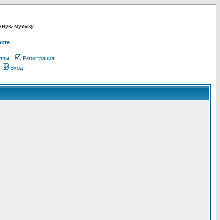
онную музыку
акте
ппы
Регистрация
Вход