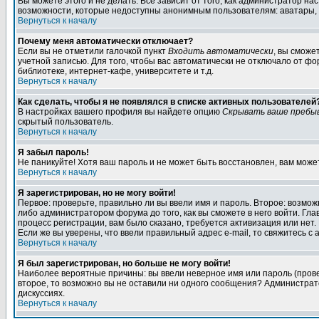
Вы можете этого и не делать. Всё зависит от того, как администратор 
возможности, которые недоступны анонимным пользователям: аватары, лич
Вернуться к началу
Почему меня автоматически отключает?
Если вы не отметили галочкой пункт
Входить автоматически
, вы сможе
учетной записью. Для того, чтобы вас автоматически не отключало от ф
библиотеке, интернет-кафе, университете и т.д.
Вернуться к началу
Как сделать, чтобы я не появлялся в списке активных пользователей
В настройках вашего профиля вы найдете опцию
Скрывать ваше пребы
скрытый пользователь.
Вернуться к началу
Я забыл пароль!
Не паникуйте! Хотя ваш пароль и не может быть восстановлен, вам може
Вернуться к началу
Я зарегистрирован, но не могу войти!
Первое: проверьте, правильно ли вы ввели имя и пароль. Второе: возм
либо администратором форума до того, как вы сможете в него войти. Г
процесс регистрации, вам было сказано, требуется активизация или нет. 
Если же вы уверены, что ввели правильный адрес e-mail, то свяжитесь 
Вернуться к началу
Я был зарегистрирован, но больше не могу войти!
Наиболее вероятные причины: вы ввели неверное имя или пароль (провер
второе, то возможно вы не оставили ни одного сообщения? Администрат
дискуссиях.
Вернуться к началу