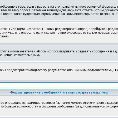
сообщение в теме, если у вас есть на это права) чуть ниже основной формы 
ы ввести тему опроса, затем как минимум два варианта ответа (чтобы добавит
й опрос. Также существует ограничение на количество вариантов ответа, он
ераторы или администраторы. Чтобы редактировать опрос, перейдите к редакт
ь или удалять опрос, но если уже кто-то проголосовал, то только модераторы
овали.
уппам пользователей. Чтобы их просматривать, создавать сообщения и т.д.
ешение, свяжитесь с ними.
обы предотвратить подтасовку результатов анонимными пользователями). Если
Форматирование сообщений и типы создаваемых тем
e определяется администратором (вы также можете отключить его в каждом 
ователю больше возможностей в создании сообщений. За дополнительной инфо