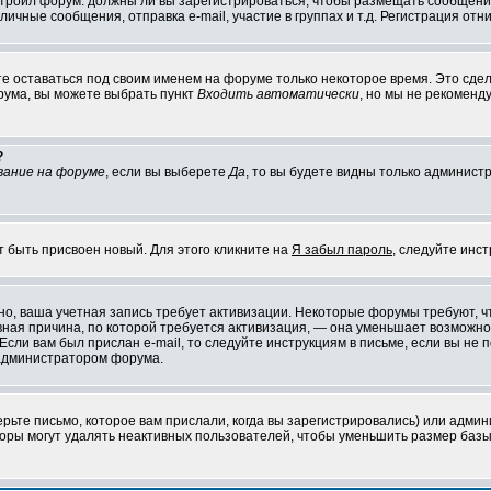
настроил форум: должны ли вы зарегистрироваться, чтобы размещать сообщени
ные сообщения, отправка e-mail, участие в группах и т.д. Регистрация отни
те оставаться под своим именем на форуме только некоторое время. Это сдел
орума, вы можете выбрать пункт
Входить автоматически
, но мы не рекоменд
?
вание на форуме
, если вы выберете
Да
, то вы будете видны только админист
т быть присвоен новый. Для этого кликните на
Я забыл пароль
, следуйте инс
ожно, ваша учетная запись требует активизации. Некоторые форумы требуют,
лавная причина, по которой требуется активизация, — она уменьшает возмож
Если вам был прислан e-mail, то следуйте инструкциям в письме, если вы не п
с администратором форума.
ьте письмо, которое вам прислали, когда вы зарегистрировались) или админ
оры могут удалять неактивных пользователей, чтобы уменьшить размер базы