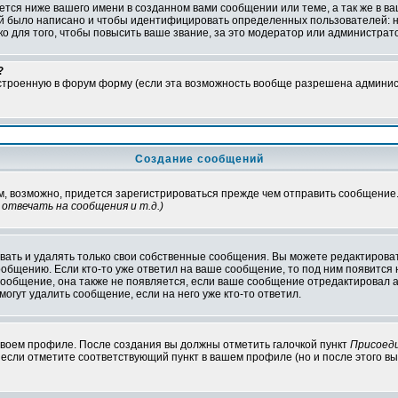
тся ниже вашего имени в созданном вами сообщении или теме, а так же в ва
ний было написано и чтобы идентифицировать определенных пользователей:
 для того, чтобы повысить ваше звание, за это модератор или администрат
?
встроенную в форум форму (если эта возможность вообще разрешена админис
Создание сообщений
ам, возможно, придется зарегистрироваться прежде чем отправить сообщение
отвечать на сообщения и т.д.
)
ать и удалять только свои собственные сообщения. Вы можете редактироват
ообщению. Если кто-то уже ответил на ваше сообщение, то под ним появится
 сообщение, она также не появляется, если ваше сообщение отредактировал 
могут удалить сообщение, если на него уже кто-то ответил.
 своем профиле. После создания вы должны отметить галочкой пункт
Присоед
если отметите соответствующий пункт в вашем профиле (но и после этого вы