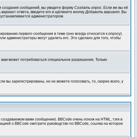
для создания сообщений, вы увидите форму
Создать опрос
. Если же вы её
ь вариант ответа, введите его и щёлкните кнопку
Добавить вариант
. Вы
о устанавливается администратором.
ированию первого сообщения в теме (оно всегда относится к опросу).
 или администраторы могут удалить его. Это сделано для того, чтобы
, вам может потребоваться специальное разрешение. Только
 вы зарегистрированы, но не можете голосовать, то, скорее всего, у
создаваемом вами сообщении). BBCode очень похож на HTML, тэги в
рмацией о BBCode смотрите руководство по BBCode, ссылка на которое