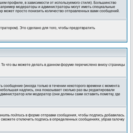
шем профиле, в зависимости от используемого стиля). Большинство
 например модераторы и администраторы могут иметь специальные
ор может просто понизить количество отправленных вами сообщений.
тратором). Это сделано для того, чтобы предотвратить
. То что вы можете делать в данном форуме перечислено внизу страницы
ь сообщение (иногда только в течении некоторого времени с момента
 небольшая надпись, она показывает сколько раз вы редактировали
администратор или модератор (они должны сами оставить пометку, где
инить подпись
в форме отправки сообщения, чтобы подпись добавилась.
 сможете отключить подпись в определенных сообщениях, убрав галочку