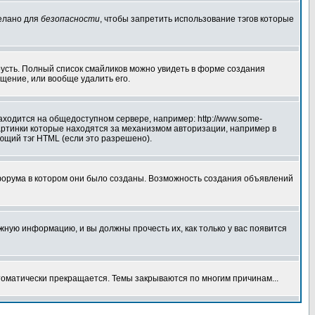
делано для
безопасности
, чтобы запретить использование тэгов которые
грусть. Полный список смайликов можно увидеть в форме создания
щение, или вообще удалить его.
аходится на общедоступном сервере, например: http://www.some-
 картинки которые находятся за механизмом авторизации, например в
ующий тэг HTML (если это разрешено).
форума в котором они было созданы. Возможность создания объявлений
ную информацию, и вы должны прочесть их, как только у вас появится
томатически прекращается. Темы закрываются по многим причинам...