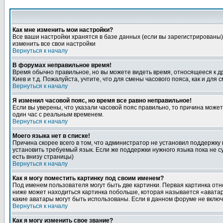
Как мне изменить мои настройки?
Все ваши настройки хранятся в базе данных (если вы зарегистрированы)
изменить все свои настройки
Вернуться к началу
В форумах неправильное время!
Время обычно правильное, но вы можете видеть время, относящееся к друг
Киев и т.д. Пожалуйста, учтите, что для смены часового пояса, как и д
Вернуться к началу
Я изменил часовой пояс, но время все равно неправильное!
Если вы уверены, что указали часовой пояс правильно, то причина може
один час с реальным временем.
Вернуться к началу
Моего языка нет в списке!
Причина скорее всего в том, что администратор не установил поддержку
установить требуемый язык. Если же поддержки нужного языка пока не 
есть внизу страницы)
Вернуться к началу
Как я могу поместить картинку под своим именем?
Под именем пользователя могут быть две картинки. Первая картинка отн
ниже может находиться картинка побольше, которая называется «аватара
какие аватары могут быть использованы. Если в данном форуме не вклю
Вернуться к началу
Как я могу изменить свое звание?