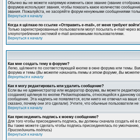
Обычно вы не можете напрямую изменить свое звание (звание отображае
форумов используют звания, чтобы показать какое количество сообще
звания. Пожалуйста, не засоряйте форум ненужными сообщениями только
Вернуться к началу
Когда я щёлкаю по ссылке «Отправить e-mail», от меня требуют войти
Только зарегистрированные пользователи могут посылать e-mail через 
злоупотребления системой e-mail анонимными пользователями.
Вернуться к началу
Как мне создать тему в форуме?
Легко, щёлкните по соответствующей кнопке в окне форума или темы. В
форума и темы (
Вы можете начинать темы в этом форуме, Вы можете 
Вернуться к началу
Как я могу редактировать или удалить сообщение?
Если вы не администратор или модератор форума, вы можете редактиров
создания) щёлкнув по кнопке
Редактировать
, относящейся к данному с
сообщение. Эта надпись не появляется, если никто не отвечал на ваше
сказано, почему они это сделали). Учтите, что обычные пользователи не 
Вернуться к началу
Как присоединить подпись к моему сообщению?
Для того чтобы присоединить подпись, вы должны сначала создать её в
Вы также можете сделать чтобы подпись присоединялась по умолчанию, 
Присоединить подпись
)
Вернуться к началу