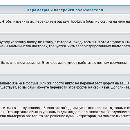
Параметры и настройки пользователя
. Чтобы изменить их, перейдите в раздел
Профиль
(обычно ссылка на него на
ому часовому поясу, не к тому, в котором находитесь вы. В этом случае вы м
ля смены большинства настроек, требуется быть зарегистрированным пользоват
т быть в летнем времени. Этот форум не умеет работать с летним временем, 
 вашего языка в форуме, или же просто никто не перевёл этот форум на ваш 
существует, то вы сами можете перевести этот форум на свой язык. Дополни
осится к вашему званию, обычно это звёздочки, указывающие на то, сколько 
». Эта картинка обычно уникальна для каждого пользователя. От администрат
чена поддержка аватар, то это решение администраторов, вы можете выяснит