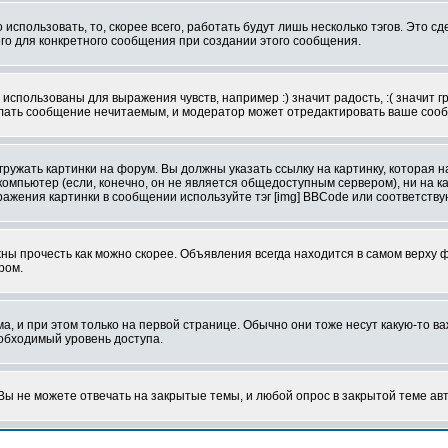
использовать, то, скорее всего, работать будут лишь несколько тэгов. Это с
его для конкретного сообщения при создании этого сообщения.
использованы для выражения чувств, например :) значит радость, :( значит 
делать сообщение нечитаемым, и модератор может отредактировать ваше сооб
ружать картинки на форум. Вы должны указать ссылку на картинку, которая н
вой компьютер (если, конечно, он не является общедоступным сервером), ни на
бражения картинки в сообщении используйте тэг [img] BBCode или соответств
ы прочесть как можно скорее. Объявления всегда находится в самом верху 
ром.
и при этом только на первой странице. Обычно они тоже несут какую-то важ
еобходимый уровень доступа.
ы не можете отвечать на закрытые темы, и любой опрос в закрытой теме ав