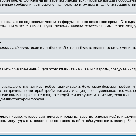
настроил форум: должны ли вы зарегистрироваться, чтобы размещать сообщени
ные сообщения, отправка e-mail, участие в группах и т.д. Регистрация отни
те оставаться под своим именем на форуме только некоторое время. Это сдел
орума, вы можете выбрать пункт
Входить автоматически
, но мы не рекоменд
?
вание на форуме
, если вы выберете
Да
, то вы будете видны только админист
т быть присвоен новый. Для этого кликните на
Я забыл пароль
, следуйте инс
ожно, ваша учетная запись требует активизации. Некоторые форумы требуют,
лавная причина, по которой требуется активизация, — она уменьшает возмож
Если вам был прислан e-mail, то следуйте инструкциям в письме, если вы не п
с администратором форума.
ьте письмо, которое вам прислали, когда вы зарегистрировались) или админ
оры могут удалять неактивных пользователей, чтобы уменьшить размер базы