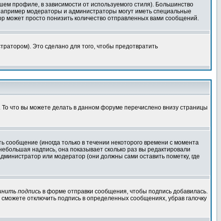
шем профиле, в зависимости от используемого стиля). Большинство
 например модераторы и администраторы могут иметь специальные
ор может просто понизить количество отправленных вами сообщений.
тратором). Это сделано для того, чтобы предотвратить
. То что вы можете делать в данном форуме перечислено внизу страницы
ь сообщение (иногда только в течении некоторого времени с момента
 небольшая надпись, она показывает сколько раз вы редактировали
администратор или модератор (они должны сами оставить пометку, где
инить подпись
в форме отправки сообщения, чтобы подпись добавилась.
 сможете отключить подпись в определенных сообщениях, убрав галочку