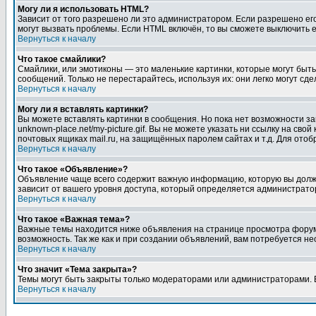
Могу ли я использовать HTML?
Зависит от того разрешено ли это администратором. Если разрешено его 
могут вызвать проблемы. Если HTML включён, то вы сможете выключить 
Вернуться к началу
Что такое смайлики?
Смайлики, или эмотиконы — это маленькие картинки, которые могут быть 
сообщений. Только не перестарайтесь, используя их: они легко могут с
Вернуться к началу
Могу ли я вставлять картинки?
Вы можете вставлять картинки в сообщения. Но пока нет возможности заг
unknown-place.net/my-picture.gif. Вы не можете указать ни ссылку на с
почтовых ящиках mail.ru, на защищённых паролем сайтах и т.д. Для ото
Вернуться к началу
Что такое «Объявление»?
Объявление чаще всего содержит важную информацию, которую вы должн
зависит от вашего уровня доступа, который определяется администрато
Вернуться к началу
Что такое «Важная тема»?
Важные темы находится ниже объявления на странице просмотра форума, 
возможность. Так же как и при создании объявлений, вам потребуется н
Вернуться к началу
Что значит «Тема закрыта»?
Темы могут быть закрыты только модераторами или администраторами. В
Вернуться к началу