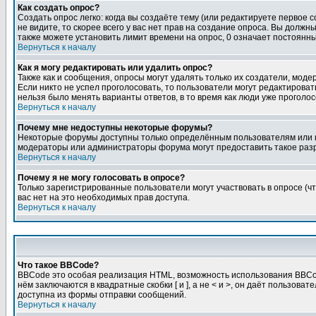
Как создать опрос?
Создать опрос легко: когда вы создаёте тему (или редактируете первое 
не видите, то скорее всего у вас нет прав на создание опроса. Вы должн
также можете установить лимит времени на опрос, 0 означает постоянны
Вернуться к началу
Как я могу редактировать или удалить опрос?
Также как и сообщения, опросы могут удалять только их создатели, мод
Если никто не успел проголосовать, то пользователи могут редактироват
нельзя было менять варианты ответов, в то время как люди уже проголос
Вернуться к началу
Почему мне недоступны некоторые форумы?
Некоторые форумы доступны только определённым пользователям или гр
модераторы или администраторы форума могут предоставить такое разр
Вернуться к началу
Почему я не могу голосовать в опросе?
Только зарегистрированные пользователи могут участвовать в опросе (чт
вас нет на это необходимых прав доступа.
Вернуться к началу
Что такое BBCode?
BBCode это особая реализация HTML, возможность использования BBCod
нём заключаются в квадратные скобки [ и ], а не < и >, он даёт польз
доступна из формы отправки сообщений.
Вернуться к началу