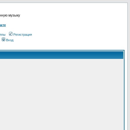
онную музыку
акте
ппы
Регистрация
Вход