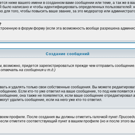
тся ниже вашего имени в созданном вами сообщении или теме, а так же в ва
ний было написано и чтобы идентифицировать определенных пользователей:
 для того, чтобы повысить ваше звание, за это модератор или администрат
?
встроенную в форум форму (если эта возможность вообще разрешена админис
Создание сообщений
ам, возможно, придется зарегистрироваться прежде чем отправить сообщение
отвечать на сообщения и т.д.
)
ать и удалять только свои собственные сообщения. Вы можете редактироват
ообщению. Если кто-то уже ответил на ваше сообщение, то под ним появится
 сообщение, она также не появляется, если ваше сообщение отредактировал 
могут удалить сообщение, если на него уже кто-то ответил.
 своем профиле. После создания вы должны отметить галочкой пункт
Присоед
если отметите соответствующий пункт в вашем профиле (но и после этого вы