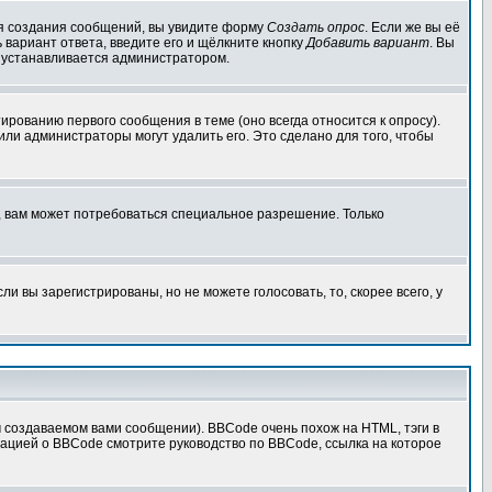
для создания сообщений, вы увидите форму
Создать опрос
. Если же вы её
ь вариант ответа, введите его и щёлкните кнопку
Добавить вариант
. Вы
о устанавливается администратором.
ированию первого сообщения в теме (оно всегда относится к опросу).
 или администраторы могут удалить его. Это сделано для того, чтобы
, вам может потребоваться специальное разрешение. Только
 вы зарегистрированы, но не можете голосовать, то, скорее всего, у
создаваемом вами сообщении). BBCode очень похож на HTML, тэги в
рмацией о BBCode смотрите руководство по BBCode, ссылка на которое