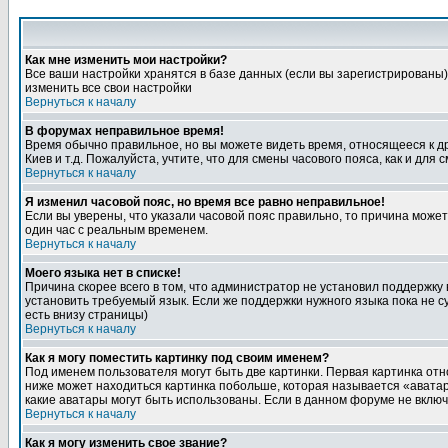
Как мне изменить мои настройки?
Все ваши настройки хранятся в базе данных (если вы зарегистрированы)
изменить все свои настройки
Вернуться к началу
В форумах неправильное время!
Время обычно правильное, но вы можете видеть время, относящееся к друг
Киев и т.д. Пожалуйста, учтите, что для смены часового пояса, как и д
Вернуться к началу
Я изменил часовой пояс, но время все равно неправильное!
Если вы уверены, что указали часовой пояс правильно, то причина може
один час с реальным временем.
Вернуться к началу
Моего языка нет в списке!
Причина скорее всего в том, что администратор не установил поддержку
установить требуемый язык. Если же поддержки нужного языка пока не 
есть внизу страницы)
Вернуться к началу
Как я могу поместить картинку под своим именем?
Под именем пользователя могут быть две картинки. Первая картинка отн
ниже может находиться картинка побольше, которая называется «аватара
какие аватары могут быть использованы. Если в данном форуме не вклю
Вернуться к началу
Как я могу изменить свое звание?