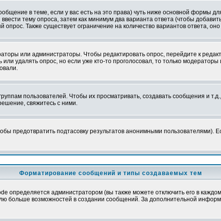
сообщение в теме, если у вас есть на это права) чуть ниже основной формы 
ы ввести тему опроса, затем как минимум два варианта ответа (чтобы добавит
й опрос. Также существует ограничение на количество вариантов ответа, он
ераторы или администраторы. Чтобы редактировать опрос, перейдите к редакт
ь или удалять опрос, но если уже кто-то проголосовал, то только модераторы
овали.
уппам пользователей. Чтобы их просматривать, создавать сообщения и т.д.
ешение, свяжитесь с ними.
обы предотвратить подтасовку результатов анонимными пользователями). Если
Форматирование сообщений и типы создаваемых тем
e определяется администратором (вы также можете отключить его в каждом 
ователю больше возможностей в создании сообщений. За дополнительной инфо