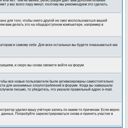
я или нет. Тем не менее, регистрация дает вам дополнительные
мет у вас всего пару минут, поэтому мы рекомендуем это сделать.
ано для того, чтобы никто другой не смог воспользоваться вашей
уем вам делать это на общедоступном компьютере, например в
раторам и самому себе. Для всех остальных вы будете показываться как
трукциям, и скоро вы снова сможете войти на форум
 чтобы все новые пользователи были активизированы самостоятельно
ности для анонимных злоупотреблений в форуме. Когда вы завершали
олучили письмо, то убедитесь, что указали правильный адрес e-mail.
истратор удалил вашу учётную запись по каким-то причинам. Если верно
 данных. Попробуйте зарегистрироваться снова и принять участие в