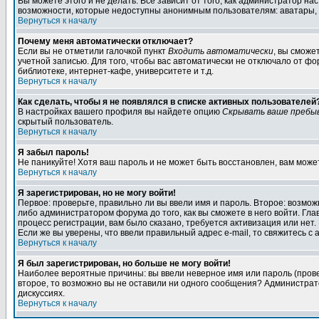
Вы можете этого и не делать. Всё зависит от того, как администратор 
возможности, которые недоступны анонимным пользователям: аватары, лич
Вернуться к началу
Почему меня автоматически отключает?
Если вы не отметили галочкой пункт
Входить автоматически
, вы сможе
учетной записью. Для того, чтобы вас автоматически не отключало от ф
библиотеке, интернет-кафе, университете и т.д.
Вернуться к началу
Как сделать, чтобы я не появлялся в списке активных пользователей
В настройках вашего профиля вы найдете опцию
Скрывать ваше пребы
скрытый пользователь.
Вернуться к началу
Я забыл пароль!
Не паникуйте! Хотя ваш пароль и не может быть восстановлен, вам може
Вернуться к началу
Я зарегистрирован, но не могу войти!
Первое: проверьте, правильно ли вы ввели имя и пароль. Второе: возм
либо администратором форума до того, как вы сможете в него войти. Г
процесс регистрации, вам было сказано, требуется активизация или нет. 
Если же вы уверены, что ввели правильный адрес e-mail, то свяжитесь 
Вернуться к началу
Я был зарегистрирован, но больше не могу войти!
Наиболее вероятные причины: вы ввели неверное имя или пароль (провер
второе, то возможно вы не оставили ни одного сообщения? Администрат
дискуссиях.
Вернуться к началу