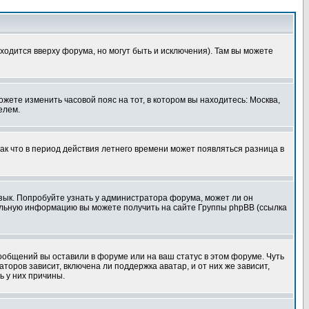
ходится вверху форума, но могут быть и исключения). Там вы можете
ожете изменить часовой пояс на тот, в котором вы находитесь: Москва,
елем.
так что в период действия летнего времени может появляться разница в
язык. Попробуйте узнать у администратора форума, может ли он
тельную информацию вы можете получить на сайте Группы phpBB (ссылка
сообщений вы оставили в форуме или на ваш статус в этом форуме. Чуть
оров зависит, включена ли поддержка аватар, и от них же зависит,
ь у них причины.