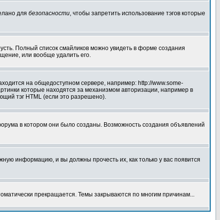
делано для
безопасности
, чтобы запретить использование тэгов которые
грусть. Полный список смайликов можно увидеть в форме создания
щение, или вообще удалить его.
аходится на общедоступном сервере, например: http://www.some-
 картинки которые находятся за механизмом авторизации, например в
ующий тэг HTML (если это разрешено).
форума в котором они было созданы. Возможность создания объявлений
ную информацию, и вы должны прочесть их, как только у вас появится
томатически прекращается. Темы закрываются по многим причинам...