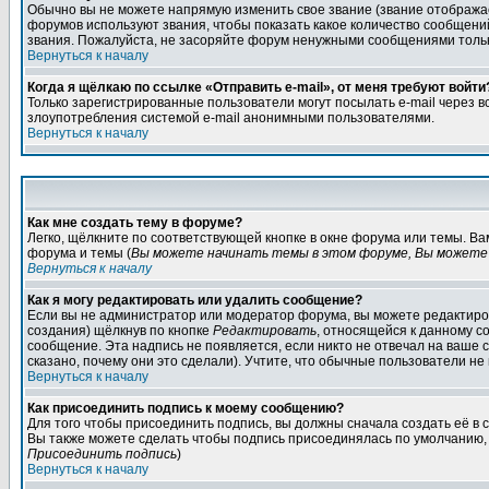
Обычно вы не можете напрямую изменить свое звание (звание отображае
форумов используют звания, чтобы показать какое количество сообще
звания. Пожалуйста, не засоряйте форум ненужными сообщениями только
Вернуться к началу
Когда я щёлкаю по ссылке «Отправить e-mail», от меня требуют войти
Только зарегистрированные пользователи могут посылать e-mail через 
злоупотребления системой e-mail анонимными пользователями.
Вернуться к началу
Как мне создать тему в форуме?
Легко, щёлкните по соответствующей кнопке в окне форума или темы. В
форума и темы (
Вы можете начинать темы в этом форуме, Вы можете 
Вернуться к началу
Как я могу редактировать или удалить сообщение?
Если вы не администратор или модератор форума, вы можете редактиров
создания) щёлкнув по кнопке
Редактировать
, относящейся к данному с
сообщение. Эта надпись не появляется, если никто не отвечал на ваше
сказано, почему они это сделали). Учтите, что обычные пользователи не 
Вернуться к началу
Как присоединить подпись к моему сообщению?
Для того чтобы присоединить подпись, вы должны сначала создать её в
Вы также можете сделать чтобы подпись присоединялась по умолчанию, 
Присоединить подпись
)
Вернуться к началу