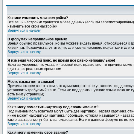
Как мне изменить мои настройки?
Все ваши настройки хранятся в базе данных (если вы зарегистрированы)
изменить все свои настройки
Вернуться к началу
В форумах неправильное время!
Время обычно правильное, но вы можете видеть время, относящееся к друг
Киев и т.д. Пожалуйста, учтите, что для смены часового пояса, как и д
Вернуться к началу
Я изменил часовой пояс, но время все равно неправильное!
Если вы уверены, что указали часовой пояс правильно, то причина може
один час с реальным временем.
Вернуться к началу
Моего языка нет в списке!
Причина скорее всего в том, что администратор не установил поддержку
установить требуемый язык. Если же поддержки нужного языка пока не 
есть внизу страницы)
Вернуться к началу
Как я могу поместить картинку под своим именем?
Под именем пользователя могут быть две картинки. Первая картинка отн
ниже может находиться картинка побольше, которая называется «аватара
какие аватары могут быть использованы. Если в данном форуме не вклю
Вернуться к началу
Как я могу изменить свое звание?