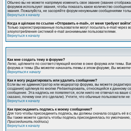
Обычно вы не можете напрямую изменить свое звание (звание отображае
форумов используют звания, чтобы показать какое количество сообще
звания. Пожалуйста, не засоряйте форум ненужными сообщениями только
Вернуться к началу
Когда я щёлкаю по ссылке «Отправить e-mail», от меня требуют войти
Только зарегистрированные пользователи могут посылать e-mail через 
злоупотребления системой e-mail анонимными пользователями.
Вернуться к началу
Как мне создать тему в форуме?
Легко, щёлкните по соответствующей кнопке в окне форума или темы. В
форума и темы (
Вы можете начинать темы в этом форуме, Вы можете 
Вернуться к началу
Как я могу редактировать или удалить сообщение?
Если вы не администратор или модератор форума, вы можете редактиров
создания) щёлкнув по кнопке
Редактировать
, относящейся к данному с
сообщение. Эта надпись не появляется, если никто не отвечал на ваше
сказано, почему они это сделали). Учтите, что обычные пользователи не 
Вернуться к началу
Как присоединить подпись к моему сообщению?
Для того чтобы присоединить подпись, вы должны сначала создать её в
Вы также можете сделать чтобы подпись присоединялась по умолчанию, 
Присоединить подпись
)
Вернуться к началу