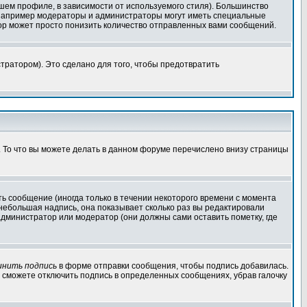
шем профиле, в зависимости от используемого стиля). Большинство
 например модераторы и администраторы могут иметь специальные
ор может просто понизить количество отправленных вами сообщений.
тратором). Это сделано для того, чтобы предотвратить
. То что вы можете делать в данном форуме перечислено внизу страницы
ь сообщение (иногда только в течении некоторого времени с момента
 небольшая надпись, она показывает сколько раз вы редактировали
администратор или модератор (они должны сами оставить пометку, где
инить подпись
в форме отправки сообщения, чтобы подпись добавилась.
 сможете отключить подпись в определенных сообщениях, убрав галочку