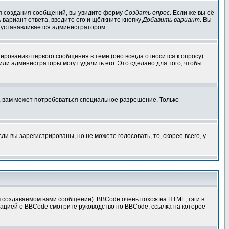
для создания сообщений, вы увидите форму
Создать опрос
. Если же вы её
ь вариант ответа, введите его и щёлкните кнопку
Добавить вариант
. Вы
о устанавливается администратором.
ированию первого сообщения в теме (оно всегда относится к опросу).
 или администраторы могут удалить его. Это сделано для того, чтобы
, вам может потребоваться специальное разрешение. Только
 вы зарегистрированы, но не можете голосовать, то, скорее всего, у
создаваемом вами сообщении). BBCode очень похож на HTML, тэги в
рмацией о BBCode смотрите руководство по BBCode, ссылка на которое