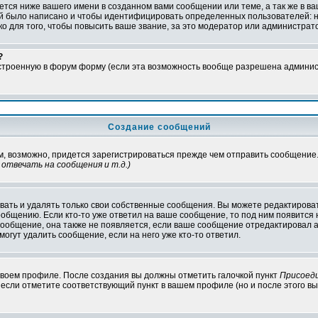
тся ниже вашего имени в созданном вами сообщении или теме, а так же в ва
ний было написано и чтобы идентифицировать определенных пользователей:
 для того, чтобы повысить ваше звание, за это модератор или администрат
?
встроенную в форум форму (если эта возможность вообще разрешена админис
Создание сообщений
ам, возможно, придется зарегистрироваться прежде чем отправить сообщение
отвечать на сообщения и т.д.
)
ать и удалять только свои собственные сообщения. Вы можете редактироват
ообщению. Если кто-то уже ответил на ваше сообщение, то под ним появится
 сообщение, она также не появляется, если ваше сообщение отредактировал 
могут удалить сообщение, если на него уже кто-то ответил.
 своем профиле. После создания вы должны отметить галочкой пункт
Присоед
если отметите соответствующий пункт в вашем профиле (но и после этого вы