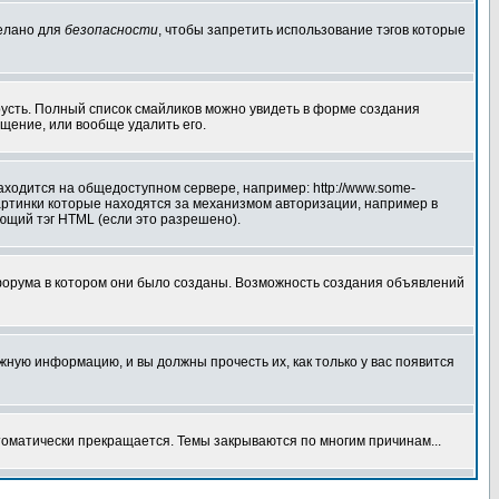
делано для
безопасности
, чтобы запретить использование тэгов которые
грусть. Полный список смайликов можно увидеть в форме создания
щение, или вообще удалить его.
аходится на общедоступном сервере, например: http://www.some-
 картинки которые находятся за механизмом авторизации, например в
ующий тэг HTML (если это разрешено).
форума в котором они было созданы. Возможность создания объявлений
ную информацию, и вы должны прочесть их, как только у вас появится
томатически прекращается. Темы закрываются по многим причинам...