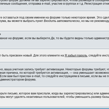
настроил форум: должны ли вы зарегистрироваться, чтобы размещать сообщени
ные сообщения, отправка e-mail, участие в группах и т.д. Регистрация отни
те оставаться под своим именем на форуме только некоторое время. Это сдел
орума, вы можете выбрать пункт
Входить автоматически
, но мы не рекоменд
?
вание на форуме
, если вы выберете
Да
, то вы будете видны только админист
т быть присвоен новый. Для этого кликните на
Я забыл пароль
, следуйте инс
ожно, ваша учетная запись требует активизации. Некоторые форумы требуют,
лавная причина, по которой требуется активизация, — она уменьшает возмож
Если вам был прислан e-mail, то следуйте инструкциям в письме, если вы не п
с администратором форума.
ьте письмо, которое вам прислали, когда вы зарегистрировались) или админ
оры могут удалять неактивных пользователей, чтобы уменьшить размер базы