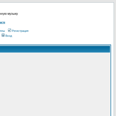
онную музыку
акте
ппы
Регистрация
Вход