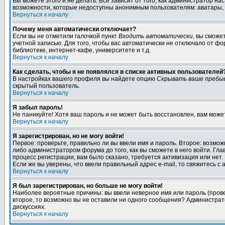
Вы можете этого и не делать. Всё зависит от того, как администратор 
возможности, которые недоступны анонимным пользователям: аватары, лич
Вернуться к началу
Почему меня автоматически отключает?
Если вы не отметили галочкой пункт
Входить автоматически
, вы сможе
учетной записью. Для того, чтобы вас автоматически не отключало от ф
библиотеке, интернет-кафе, университете и т.д.
Вернуться к началу
Как сделать, чтобы я не появлялся в списке активных пользователей
В настройках вашего профиля вы найдете опцию
Скрывать ваше пребы
скрытый пользователь.
Вернуться к началу
Я забыл пароль!
Не паникуйте! Хотя ваш пароль и не может быть восстановлен, вам може
Вернуться к началу
Я зарегистрирован, но не могу войти!
Первое: проверьте, правильно ли вы ввели имя и пароль. Второе: возм
либо администратором форума до того, как вы сможете в него войти. Г
процесс регистрации, вам было сказано, требуется активизация или нет. 
Если же вы уверены, что ввели правильный адрес e-mail, то свяжитесь 
Вернуться к началу
Я был зарегистрирован, но больше не могу войти!
Наиболее вероятные причины: вы ввели неверное имя или пароль (провер
второе, то возможно вы не оставили ни одного сообщения? Администрат
дискуссиях.
Вернуться к началу