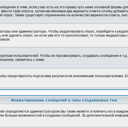
сообщение в теме, если у вас есть на это права) чуть ниже основной формы 
ы ввести тему опроса, затем как минимум два варианта ответа (чтобы добавит
й опрос. Также существует ограничение на количество вариантов ответа, он
ераторы или администраторы. Чтобы редактировать опрос, перейдите к редакт
ь или удалять опрос, но если уже кто-то проголосовал, то только модераторы
овали.
уппам пользователей. Чтобы их просматривать, создавать сообщения и т.д.
ешение, свяжитесь с ними.
обы предотвратить подтасовку результатов анонимными пользователями). Если
Форматирование сообщений и типы создаваемых тем
e определяется администратором (вы также можете отключить его в каждом 
ователю больше возможностей в создании сообщений. За дополнительной инфо