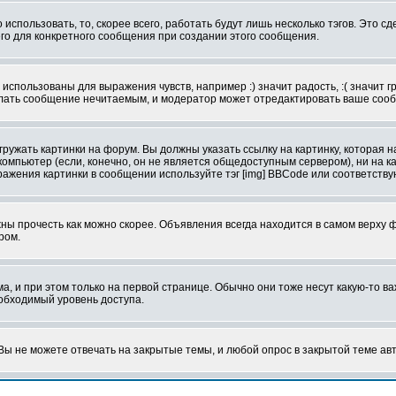
использовать, то, скорее всего, работать будут лишь несколько тэгов. Это с
его для конкретного сообщения при создании этого сообщения.
использованы для выражения чувств, например :) значит радость, :( значит 
делать сообщение нечитаемым, и модератор может отредактировать ваше сооб
ружать картинки на форум. Вы должны указать ссылку на картинку, которая н
вой компьютер (если, конечно, он не является общедоступным сервером), ни на
бражения картинки в сообщении используйте тэг [img] BBCode или соответств
ы прочесть как можно скорее. Объявления всегда находится в самом верху 
ром.
и при этом только на первой странице. Обычно они тоже несут какую-то важ
еобходимый уровень доступа.
ы не можете отвечать на закрытые темы, и любой опрос в закрытой теме ав