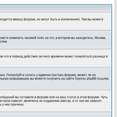
ходится вверху форума, но могут быть и исключения). Там вы можете
ожете изменить часовой пояс на тот, в котором вы находитесь: Москва,
елем.
так что в период действия летнего времени может появляться разница в
язык. Попробуйте узнать у администратора форума, может ли он
тельную информацию вы можете получить на сайте Группы phpBB (ссылка
сообщений вы оставили в форуме или на ваш статус в этом форуме. Чуть
оров зависит, включена ли поддержка аватар, и от них же зависит,
ь у них причины.