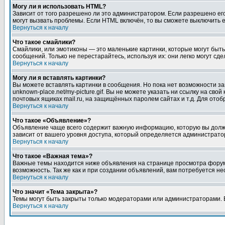
Могу ли я использовать HTML?
Зависит от того разрешено ли это администратором. Если разрешено его 
могут вызвать проблемы. Если HTML включён, то вы сможете выключить 
Вернуться к началу
Что такое смайлики?
Смайлики, или эмотиконы — это маленькие картинки, которые могут быть 
сообщений. Только не перестарайтесь, используя их: они легко могут с
Вернуться к началу
Могу ли я вставлять картинки?
Вы можете вставлять картинки в сообщения. Но пока нет возможности заг
unknown-place.net/my-picture.gif. Вы не можете указать ни ссылку на с
почтовых ящиках mail.ru, на защищённых паролем сайтах и т.д. Для ото
Вернуться к началу
Что такое «Объявление»?
Объявление чаще всего содержит важную информацию, которую вы должн
зависит от вашего уровня доступа, который определяется администрато
Вернуться к началу
Что такое «Важная тема»?
Важные темы находится ниже объявления на странице просмотра форума, 
возможность. Так же как и при создании объявлений, вам потребуется н
Вернуться к началу
Что значит «Тема закрыта»?
Темы могут быть закрыты только модераторами или администраторами. В
Вернуться к началу