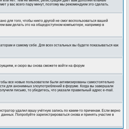
я или нет. Тем не менее, регистрация дает вам дополнительные
мет у вас всего пару минут, поэтому мы рекомендуем это сделать.
ано для того, чтобы никто другой не смог воспользоваться вашей
уем вам делать это на общедоступном компьютере, например в
раторам и самому себе. Для всех остальных вы будете показываться как
трукциям, и скоро вы снова сможете войти на форум
 чтобы все новые пользователи были активизированы самостоятельно
ности для анонимных злоупотреблений в форуме. Когда вы завершали
олучили письмо, то убедитесь, что указали правильный адрес e-mail.
истратор удалил вашу учётную запись по каким-то причинам. Если верно
 данных. Попробуйте зарегистрироваться снова и принять участие в