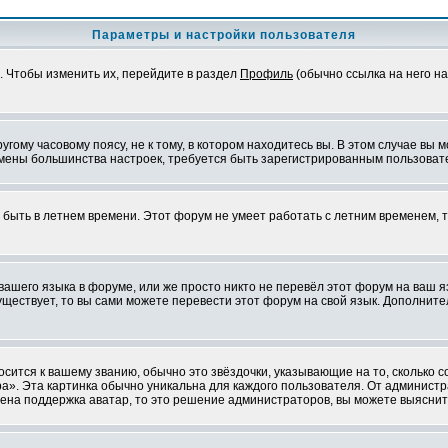
Параметры и настройки пользователя
. Чтобы изменить их, перейдите в раздел
Профиль
(обычно ссылка на него на
ому часовому поясу, не к тому, в котором находитесь вы. В этом случае вы м
ля смены большинства настроек, требуется быть зарегистрированным пользоват
т быть в летнем времени. Этот форум не умеет работать с летним временем, 
 вашего языка в форуме, или же просто никто не перевёл этот форум на ваш 
существует, то вы сами можете перевести этот форум на свой язык. Дополни
осится к вашему званию, обычно это звёздочки, указывающие на то, сколько 
». Эта картинка обычно уникальна для каждого пользователя. От администрат
чена поддержка аватар, то это решение администраторов, вы можете выяснит