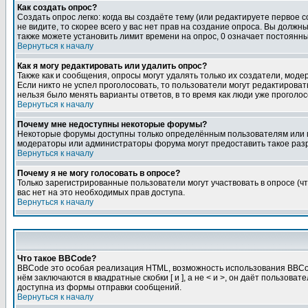
Как создать опрос?
Создать опрос легко: когда вы создаёте тему (или редактируете первое 
не видите, то скорее всего у вас нет прав на создание опроса. Вы должн
также можете установить лимит времени на опрос, 0 означает постоянны
Вернуться к началу
Как я могу редактировать или удалить опрос?
Также как и сообщения, опросы могут удалять только их создатели, мод
Если никто не успел проголосовать, то пользователи могут редактироват
нельзя было менять варианты ответов, в то время как люди уже проголос
Вернуться к началу
Почему мне недоступны некоторые форумы?
Некоторые форумы доступны только определённым пользователям или гр
модераторы или администраторы форума могут предоставить такое разр
Вернуться к началу
Почему я не могу голосовать в опросе?
Только зарегистрированные пользователи могут участвовать в опросе (чт
вас нет на это необходимых прав доступа.
Вернуться к началу
Что такое BBCode?
BBCode это особая реализация HTML, возможность использования BBCod
нём заключаются в квадратные скобки [ и ], а не < и >, он даёт польз
доступна из формы отправки сообщений.
Вернуться к началу