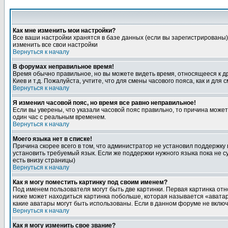
Как мне изменить мои настройки?
Все ваши настройки хранятся в базе данных (если вы зарегистрированы)
изменить все свои настройки
Вернуться к началу
В форумах неправильное время!
Время обычно правильное, но вы можете видеть время, относящееся к друг
Киев и т.д. Пожалуйста, учтите, что для смены часового пояса, как и д
Вернуться к началу
Я изменил часовой пояс, но время все равно неправильное!
Если вы уверены, что указали часовой пояс правильно, то причина може
один час с реальным временем.
Вернуться к началу
Моего языка нет в списке!
Причина скорее всего в том, что администратор не установил поддержку
установить требуемый язык. Если же поддержки нужного языка пока не 
есть внизу страницы)
Вернуться к началу
Как я могу поместить картинку под своим именем?
Под именем пользователя могут быть две картинки. Первая картинка отн
ниже может находиться картинка побольше, которая называется «аватара
какие аватары могут быть использованы. Если в данном форуме не вклю
Вернуться к началу
Как я могу изменить свое звание?