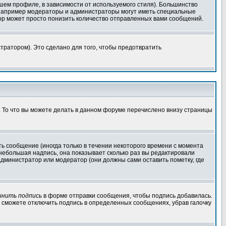
шем профиле, в зависимости от используемого стиля). Большинство
 например модераторы и администраторы могут иметь специальные
ор может просто понизить количество отправленных вами сообщений.
тратором). Это сделано для того, чтобы предотвратить
. То что вы можете делать в данном форуме перечислено внизу страницы
ь сообщение (иногда только в течении некоторого времени с момента
 небольшая надпись, она показывает сколько раз вы редактировали
администратор или модератор (они должны сами оставить пометку, где
инить подпись
в форме отправки сообщения, чтобы подпись добавилась.
 сможете отключить подпись в определенных сообщениях, убрав галочку