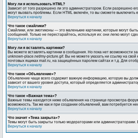
Могу ли я использовать HTML?
Зависит от того разрешено ли это администратором. Если разрешено его 
могут вызвать проблемы. Если HTML включён, то вы сможете выключить 
Вернуться к началу
Что такое смайлики?
Смайлики, или эмотиконы — это маленькие картинки, которые могут быть 
сообщений. Только не перестарайтесь, используя их: они легко могут с
Вернуться к началу
Могу ли я вставлять картинки?
Вы можете вставлять картинки в сообщения. Но пока нет возможности заг
unknown-place.net/my-picture.gif. Вы не можете указать ни ссылку на с
почтовых ящиках mail.ru, на защищённых паролем сайтах и т.д. Для ото
Вернуться к началу
Что такое «Объявление»?
Объявление чаще всего содержит важную информацию, которую вы должн
зависит от вашего уровня доступа, который определяется администрато
Вернуться к началу
Что такое «Важная тема»?
Важные темы находится ниже объявления на странице просмотра форума, 
возможность. Так же как и при создании объявлений, вам потребуется н
Вернуться к началу
Что значит «Тема закрыта»?
Темы могут быть закрыты только модераторами или администраторами. В
Вернуться к началу