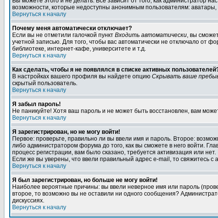
Вы можете этого и не делать. Всё зависит от того, как администратор 
возможности, которые недоступны анонимным пользователям: аватары, лич
Вернуться к началу
Почему меня автоматически отключает?
Если вы не отметили галочкой пункт
Входить автоматически
, вы сможе
учетной записью. Для того, чтобы вас автоматически не отключало от ф
библиотеке, интернет-кафе, университете и т.д.
Вернуться к началу
Как сделать, чтобы я не появлялся в списке активных пользователей
В настройках вашего профиля вы найдете опцию
Скрывать ваше пребы
скрытый пользователь.
Вернуться к началу
Я забыл пароль!
Не паникуйте! Хотя ваш пароль и не может быть восстановлен, вам може
Вернуться к началу
Я зарегистрирован, но не могу войти!
Первое: проверьте, правильно ли вы ввели имя и пароль. Второе: возм
либо администратором форума до того, как вы сможете в него войти. Г
процесс регистрации, вам было сказано, требуется активизация или нет. 
Если же вы уверены, что ввели правильный адрес e-mail, то свяжитесь 
Вернуться к началу
Я был зарегистрирован, но больше не могу войти!
Наиболее вероятные причины: вы ввели неверное имя или пароль (провер
второе, то возможно вы не оставили ни одного сообщения? Администрат
дискуссиях.
Вернуться к началу