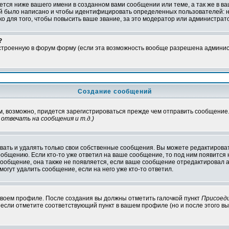
тся ниже вашего имени в созданном вами сообщении или теме, а так же в ва
ний было написано и чтобы идентифицировать определенных пользователей:
 для того, чтобы повысить ваше звание, за это модератор или администрат
?
встроенную в форум форму (если эта возможность вообще разрешена админис
Создание сообщений
ам, возможно, придется зарегистрироваться прежде чем отправить сообщение
отвечать на сообщения и т.д.
)
ать и удалять только свои собственные сообщения. Вы можете редактироват
ообщению. Если кто-то уже ответил на ваше сообщение, то под ним появится
 сообщение, она также не появляется, если ваше сообщение отредактировал 
могут удалить сообщение, если на него уже кто-то ответил.
 своем профиле. После создания вы должны отметить галочкой пункт
Присоед
если отметите соответствующий пункт в вашем профиле (но и после этого вы