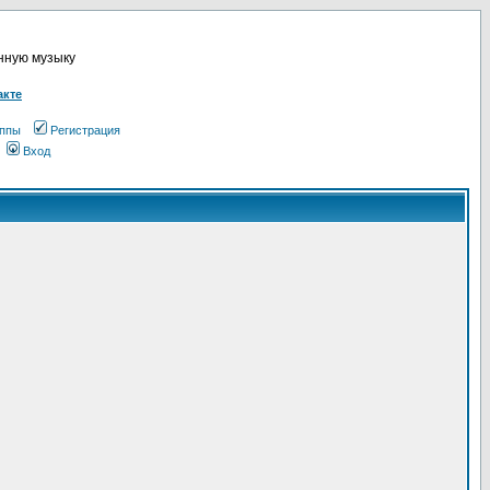
онную музыку
акте
ппы
Регистрация
Вход