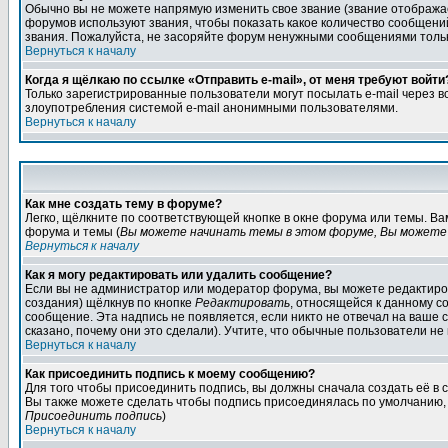
Обычно вы не можете напрямую изменить свое звание (звание отображае
форумов используют звания, чтобы показать какое количество сообще
звания. Пожалуйста, не засоряйте форум ненужными сообщениями только
Вернуться к началу
Когда я щёлкаю по ссылке «Отправить e-mail», от меня требуют войти
Только зарегистрированные пользователи могут посылать e-mail через 
злоупотребления системой e-mail анонимными пользователями.
Вернуться к началу
Как мне создать тему в форуме?
Легко, щёлкните по соответствующей кнопке в окне форума или темы. В
форума и темы (
Вы можете начинать темы в этом форуме, Вы можете 
Вернуться к началу
Как я могу редактировать или удалить сообщение?
Если вы не администратор или модератор форума, вы можете редактиров
создания) щёлкнув по кнопке
Редактировать
, относящейся к данному с
сообщение. Эта надпись не появляется, если никто не отвечал на ваше
сказано, почему они это сделали). Учтите, что обычные пользователи не 
Вернуться к началу
Как присоединить подпись к моему сообщению?
Для того чтобы присоединить подпись, вы должны сначала создать её в
Вы также можете сделать чтобы подпись присоединялась по умолчанию, 
Присоединить подпись
)
Вернуться к началу