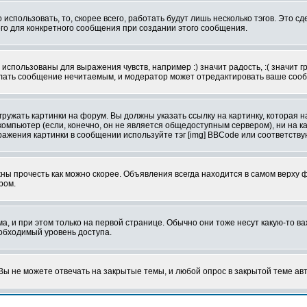
использовать, то, скорее всего, работать будут лишь несколько тэгов. Это с
его для конкретного сообщения при создании этого сообщения.
использованы для выражения чувств, например :) значит радость, :( значит 
делать сообщение нечитаемым, и модератор может отредактировать ваше сооб
ружать картинки на форум. Вы должны указать ссылку на картинку, которая н
вой компьютер (если, конечно, он не является общедоступным сервером), ни на
бражения картинки в сообщении используйте тэг [img] BBCode или соответств
ы прочесть как можно скорее. Объявления всегда находится в самом верху 
ром.
и при этом только на первой странице. Обычно они тоже несут какую-то важ
еобходимый уровень доступа.
ы не можете отвечать на закрытые темы, и любой опрос в закрытой теме ав