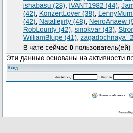
ishabasu (28)
,
IVANT1982 (44)
,
Jam
(42)
,
KonzertLover (38)
,
LennyMum 
(42)
,
Nataliejirty (48)
,
NeiroAnaew (
RobLounty (42)
,
sinokvar (43)
,
Stro
WilliamBlupe (41)
,
zagadochnaya_2
В чате сейчас
0
пользователь(ей) 
Эти данные основаны на активности по
Вход
Имя (логин):
Пароль:
Новые сообщения
Powered by 