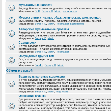
Музыкальные новости
Когда добавляете новость, делайте тему сообщения максимально инфо
Модераторы
Dr.JT
,
Sergey_D
,
Merlin
,
sacradamus
Музыка энигматик, нью эйдж, этническая, электронная.
Музыканты, группы, проекты, альбомы,вопросы, ответы, ссылки...
Модераторы
Sergey_D
,
Merlin
,
Predmaster
,
sacradamus
Авторские музыкальные проекты
Раздел для всех, кто творит сам. Музыканты, композиторы - создавайт
информацию о вашем музыкальном проекте, ссылки на свою музыку, уст
Модераторы
Sergey_D
,
Merlin
Саундтреки
В этом разделе обсуждаются саундтреки из фильмов (художественных,
анимационных), а также из компьютерных и видеоигр.
Модераторы
Sergey_D
,
Merlin
,
Predmaster
Обcуждение других тем
Все, что не подпадает под тематику других форумов, в том числе люб
дискуссии.
Модераторы
Sandro
,
Sergey_D
,
Merlin
Обмен музыкой
Ваши музыкальные коллекции
В этом разделе вы можете оставлять списки имеющихся у вас музыкаль
пользователь создает отдельную тему, в заголовке которой перечисляе
исполнителей из его коллекции, а также указывает в скобках свое геог
Желательно поддерживать ваши списки в актуальном состоянии, период
Модераторы
Sergey_D
,
Merlin
,
mag_vitaliy
Опознание музыки
Для распознания музыкального фрагмента, выложите его в интернет и п
любую информацию, которая может помочь, например, откуда у вас по
небольшой, самый характерный фрагмент. Напомню, что при небольших
WMA. Чем меньше получится файл, тем больше людей его скачают. Но 