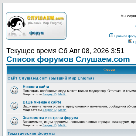
Мы слуша
Правила фор
П
Текущее время Сб Авг 08, 2026 3:51
Список форумов Слушаем.com
Форум
Сайт Слушаем.com (бывший Мир Enigma)
Новости сайта
Помещать сообщения сюда может только модератор. Отвечать и комм
Модераторы
Sergey_D
,
Merlin
Ваше мнение о сайте
Ваши впечатления о сайте, предложения и пожелания, сообщения об ош
Модераторы
Sergey_D
,
Merlin
Знакомства и встречи форума
Знакомимся, ищем единомышленников в своих городах, планируем, про
Модераторы
Sergey_D
,
Merlin
Тематические форумы