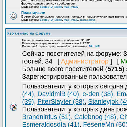
длительности фрагмента и сильным сжатием. mp3, wma и ogg файлы ра
форум, прикрепляя их к сообщениям.
Модераторы
Sergey_D
,
Merlin
,
mag_vitaliy
Поиск музыки
В этом форуме можно попросить помощи в поиске нужных вам треков, 
Модераторы
Sergey_D
,
Merlin
,
mag_vitaliy
,
sacradamus
Кто сейчас на форуме
Наши пользователи оставили сообщений:
31502
Всего зарегистрированных пользователей:
2672
Последний зарегистрированный пользователь:
БАШНЯ
Сейчас посетителей на форуме:
3
гостей: 34 [
Администратор
] [
М
Больше всего посетителей (
5715
)
Зарегистрированные пользовател
Пользователи, у которых сегодня
(44)
,
DavidmiB (40)
,
e-den (38)
,
Ema
(39)
,
PiterSlayter (38)
,
Stanleyjok (4
Пользователи, у которых день ро
Brandninfus (51)
,
Calebnog (48)
,
Ch
Esmeraldosdta (41)
,
FeseneMn (50