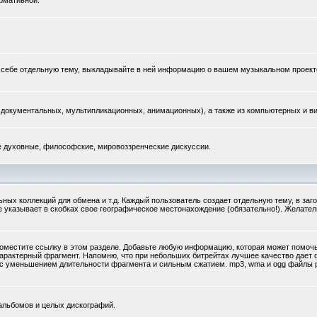
рмативной.
те себе отдельную тему, выкладывайте в ней информацию о вашем музыкальном проект
документальных, мультипликационных, анимационных), а также из компьютерных и ви
ые духовные, философские, мировоззренческие дискуссии.
ых коллекций для обмена и т.д. Каждый пользователь создает отдельную тему, в заг
же указывает в скобках свое географическое местонахождение (обязательно!). Желате
поместите ссылку в этом разделе. Добавьте любую информацию, которая может помочь,
арактерный фрагмент. Напомню, что при небольших битрейтах лучшее качество дае
ку с уменьшением длительности фрагмента и сильным сжатием. mp3, wma и ogg файлы
альбомов и целых дискографий.