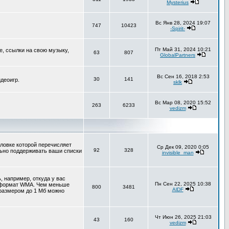
Mysterius
Вс Янв 28, 2024 19:07
747
10423
-Spirit-
Пт Май 31, 2024 10:21
е, ссылки на свою музыку,
63
807
GlobalPartners
Вс Сен 16, 2018 2:53
30
141
деоигр.
sklk
Вс Мар 08, 2020 15:52
263
6233
vedizm
оловке которой перечисляет
Ср Дек 09, 2020 0:05
92
328
льно поддерживать ваши списки
invisible_man
 например, откуда у вас
Пн Сен 22, 2025 10:38
т формат WMA. Чем меньше
800
3481
AlDF
 размером до 1 Мб можно
Чт Июн 26, 2025 21:03
43
160
vedizm