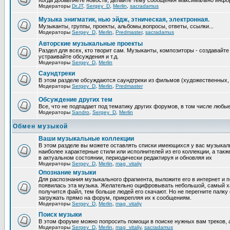
Когда добавляете новость, делайте тему сообщения максимально инфо
Модераторы
Dr.JT
,
Sergey_D
,
Merlin
,
sacradamus
Музыка энигматик, нью эйдж, этническая, электронная.
Музыканты, группы, проекты, альбомы,вопросы, ответы, ссылки...
Модераторы
Sergey_D
,
Merlin
,
Predmaster
,
sacradamus
Авторские музыкальные проекты
Раздел для всех, кто творит сам. Музыканты, композиторы - создавай
устраивайте обсуждения и т.д.
Модераторы
Sergey_D
,
Merlin
Саундтреки
В этом разделе обсуждаются саундтреки из фильмов (художественных, 
Модераторы
Sergey_D
,
Merlin
,
Predmaster
Обcуждение других тем
Все, что не подпадает под тематику других форумов, в том числе люб
Модераторы
Sandro
,
Sergey_D
,
Merlin
Обмен музыкой
Ваши музыкальные коллекции
В этом разделе вы можете оставлять списки имеющихся у вас музыкальн
наиболее характерные стили или исполнителей из его коллекции, а так
в актуальном состоянии, периодически редактируя и обновляя их
Модераторы
Sergey_D
,
Merlin
,
mag_vitaliy
Опознание музыки
Для распознания музыкального фрагмента, выложите его в интернет и 
появилась эта музыка. Желательно оцифровывать небольшой, самый х
получится файл, тем больше людей его скачают. Но не перегните пал
загружать прямо на форум, прикрепляя их к сообщениям.
Модераторы
Sergey_D
,
Merlin
,
mag_vitaliy
Поиск музыки
В этом форуме можно попросить помощи в поиске нужных вам треков, 
Модераторы
Sergey_D
,
Merlin
,
mag_vitaliy
,
sacradamus