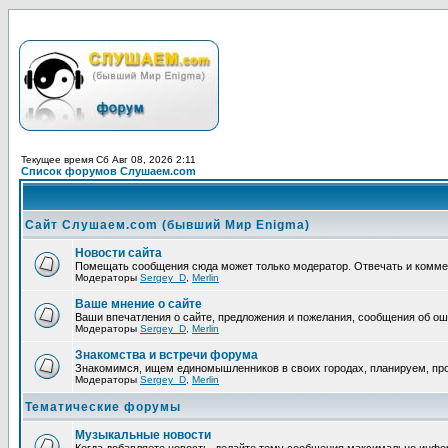
Текущее время Сб Авг 08, 2026 2:11
Список форумов Слушаем.com
Сайт Слушаем.com (бывший Мир Enigma)
Новости сайта
Помещать сообщения сюда может только модератор. Отвечать и комм
Модераторы
Sergey_D
,
Merlin
Ваше мнение о сайте
Ваши впечатления о сайте, предложения и пожелания, сообщения об ош
Модераторы
Sergey_D
,
Merlin
Знакомства и встречи форума
Знакомимся, ищем единомышленников в своих городах, планируем, про
Модераторы
Sergey_D
,
Merlin
Тематические форумы
Музыкальные новости