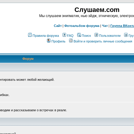
Слушаем.com
Мы слушаем энигматик, нью эйдж, этническую, электр
Сайт
|
Фотоальбом форума
|
Чат
|
Группа ВКонт
Правила форума
FAQ
Поиск
Пользователи
Гру
Профиль
Войти и проверить личные сообщения
Форум
ентировать может любой желающий.
ибках.
водим и рассказываем о встречах в реале.