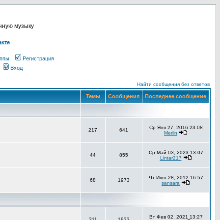
онную музыку
акте
ппы
Регистрация
Вход
Найти сообщения без ответов
Темы
Сообщения
Последнее сообщение
Ср Янв 27, 2016 23:08
217
641
Merlin
Ср Май 03, 2023 13:07
44
855
Lintar217
Чт Июн 28, 2012 16:57
68
1973
sansara
Вт Фев 02, 2021 13:27
311
1933