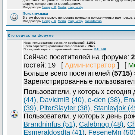
длительности фрагмента и сильным сжатием. mp3, wma и ogg файлы ра
форум, прикрепляя их к сообщениям.
Модераторы
Sergey_D
,
Merlin
,
mag_vitaliy
Поиск музыки
В этом форуме можно попросить помощи в поиске нужных вам треков, 
Модераторы
Sergey_D
,
Merlin
,
mag_vitaliy
,
sacradamus
Кто сейчас на форуме
Наши пользователи оставили сообщений:
31502
Всего зарегистрированных пользователей:
2672
Последний зарегистрированный пользователь:
БАШНЯ
Сейчас посетителей на форуме:
2
гостей: 19 [
Администратор
] [
М
Больше всего посетителей (
5715
)
Зарегистрированные пользовател
Пользователи, у которых сегодня
(44)
,
DavidmiB (40)
,
e-den (38)
,
Ema
(39)
,
PiterSlayter (38)
,
Stanleyjok (4
Пользователи, у которых день ро
Brandninfus (51)
,
Calebnog (48)
,
Ch
Esmeraldosdta (41)
,
FeseneMn (50