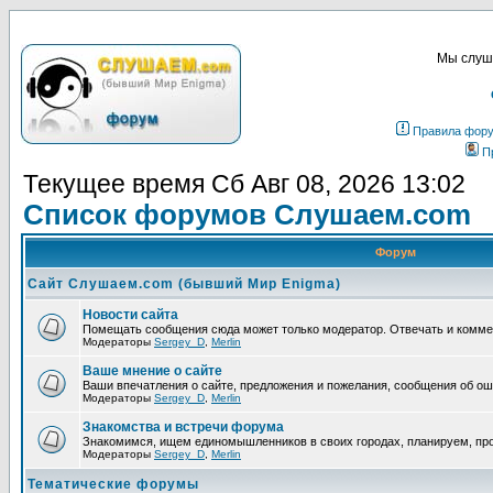
Мы слуша
Правила фор
П
Текущее время Сб Авг 08, 2026 13:02
Список форумов Слушаем.com
Форум
Сайт Слушаем.com (бывший Мир Enigma)
Новости сайта
Помещать сообщения сюда может только модератор. Отвечать и комм
Модераторы
Sergey_D
,
Merlin
Ваше мнение о сайте
Ваши впечатления о сайте, предложения и пожелания, сообщения об ош
Модераторы
Sergey_D
,
Merlin
Знакомства и встречи форума
Знакомимся, ищем единомышленников в своих городах, планируем, про
Модераторы
Sergey_D
,
Merlin
Тематические форумы