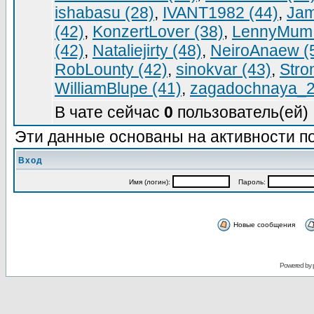
ishabasu (28)
,
IVANT1982 (44)
,
Jam
(42)
,
KonzertLover (38)
,
LennyMum 
(42)
,
Nataliejirty (48)
,
NeiroAnaew (
RobLounty (42)
,
sinokvar (43)
,
Stro
WilliamBlupe (41)
,
zagadochnaya_2
В чате сейчас
0
пользователь(ей) 
Эти данные основаны на активности по
Вход
Имя (логин):
Пароль:
Новые сообщения
Powered by 