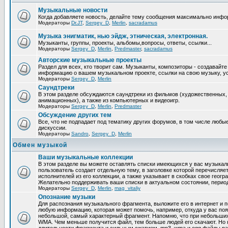
Музыкальные новости
Когда добавляете новость, делайте тему сообщения максимально инфо
Модераторы
Dr.JT
,
Sergey_D
,
Merlin
,
sacradamus
Музыка энигматик, нью эйдж, этническая, электронная.
Музыканты, группы, проекты, альбомы,вопросы, ответы, ссылки...
Модераторы
Sergey_D
,
Merlin
,
Predmaster
,
sacradamus
Авторские музыкальные проекты
Раздел для всех, кто творит сам. Музыканты, композиторы - создавайт
информацию о вашем музыкальном проекте, ссылки на свою музыку, уст
Модераторы
Sergey_D
,
Merlin
Саундтреки
В этом разделе обсуждаются саундтреки из фильмов (художественных,
анимационных), а также из компьютерных и видеоигр.
Модераторы
Sergey_D
,
Merlin
,
Predmaster
Обcуждение других тем
Все, что не подпадает под тематику других форумов, в том числе люб
дискуссии.
Модераторы
Sandro
,
Sergey_D
,
Merlin
Обмен музыкой
Ваши музыкальные коллекции
В этом разделе вы можете оставлять списки имеющихся у вас музыкаль
пользователь создает отдельную тему, в заголовке которой перечисляе
исполнителей из его коллекции, а также указывает в скобках свое геог
Желательно поддерживать ваши списки в актуальном состоянии, период
Модераторы
Sergey_D
,
Merlin
,
mag_vitaliy
Опознание музыки
Для распознания музыкального фрагмента, выложите его в интернет и п
любую информацию, которая может помочь, например, откуда у вас по
небольшой, самый характерный фрагмент. Напомню, что при небольших
WMA. Чем меньше получится файл, тем больше людей его скачают. Но 