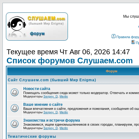
Мы слуша
Правила фор
П
Текущее время Чт Авг 06, 2026 14:47
Список форумов Слушаем.com
Форум
Сайт Слушаем.com (бывший Мир Enigma)
Новости сайта
Помещать сообщения сюда может только модератор. Отвечать и комм
Модераторы
Sergey_D
,
Merlin
Ваше мнение о сайте
Ваши впечатления о сайте, предложения и пожелания, сообщения об ош
Модераторы
Sergey_D
,
Merlin
Знакомства и встречи форума
Знакомимся, ищем единомышленников в своих городах, планируем, про
Модераторы
Sergey_D
,
Merlin
Тематические форумы