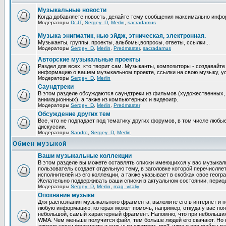
Музыкальные новости
Когда добавляете новость, делайте тему сообщения максимально инфо
Модераторы
Dr.JT
,
Sergey_D
,
Merlin
,
sacradamus
Музыка энигматик, нью эйдж, этническая, электронная.
Музыканты, группы, проекты, альбомы,вопросы, ответы, ссылки...
Модераторы
Sergey_D
,
Merlin
,
Predmaster
,
sacradamus
Авторские музыкальные проекты
Раздел для всех, кто творит сам. Музыканты, композиторы - создавайт
информацию о вашем музыкальном проекте, ссылки на свою музыку, уст
Модераторы
Sergey_D
,
Merlin
Саундтреки
В этом разделе обсуждаются саундтреки из фильмов (художественных,
анимационных), а также из компьютерных и видеоигр.
Модераторы
Sergey_D
,
Merlin
,
Predmaster
Обcуждение других тем
Все, что не подпадает под тематику других форумов, в том числе люб
дискуссии.
Модераторы
Sandro
,
Sergey_D
,
Merlin
Обмен музыкой
Ваши музыкальные коллекции
В этом разделе вы можете оставлять списки имеющихся у вас музыкаль
пользователь создает отдельную тему, в заголовке которой перечисляе
исполнителей из его коллекции, а также указывает в скобках свое геог
Желательно поддерживать ваши списки в актуальном состоянии, период
Модераторы
Sergey_D
,
Merlin
,
mag_vitaliy
Опознание музыки
Для распознания музыкального фрагмента, выложите его в интернет и п
любую информацию, которая может помочь, например, откуда у вас по
небольшой, самый характерный фрагмент. Напомню, что при небольших
WMA. Чем меньше получится файл, тем больше людей его скачают. Но 