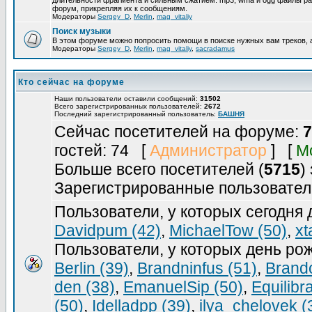
длительности фрагмента и сильным сжатием. mp3, wma и ogg файлы ра
форум, прикрепляя их к сообщениям.
Модераторы
Sergey_D
,
Merlin
,
mag_vitaliy
Поиск музыки
В этом форуме можно попросить помощи в поиске нужных вам треков, 
Модераторы
Sergey_D
,
Merlin
,
mag_vitaliy
,
sacradamus
Кто сейчас на форуме
Наши пользователи оставили сообщений:
31502
Всего зарегистрированных пользователей:
2672
Последний зарегистрированный пользователь:
БАШНЯ
Сейчас посетителей на форуме:
7
гостей: 74 [
Администратор
] [
М
Больше всего посетителей (
5715
)
Зарегистрированные пользовател
Пользователи, у которых сегодня
Davidpum (42)
,
MichaelTow (50)
,
xt
Пользователи, у которых день ро
Berlin (39)
,
Brandninfus (51)
,
Brand
den (38)
,
EmanuelSip (50)
,
Equilibr
(50)
,
Idelladpp (39)
,
ilya_chelovek (