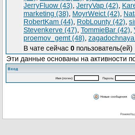
JerryFluow (43)
,
JerryVap (42)
,
Kar
marketing (38)
,
MoуrWeict (42)
,
Nata
RobertKam (44)
,
RobLounty (42)
,
s
Stevenkerve (47)
,
TommieBar (42)
,
proemov_gemt (48)
,
zagadochnaya
В чате сейчас
0
пользователь(ей) 
Эти данные основаны на активности по
Вход
Имя (логин):
Пароль:
Новые сообщения
Powered by 