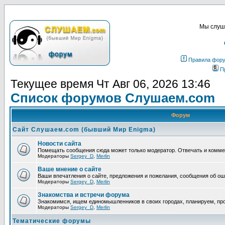
Мы слуша
Правила фор
П
Текущее время Чт Авг 06, 2026 13:46
Список форумов Слушаем.com
Форум
Сайт Слушаем.com (бывший Мир Enigma)
Новости сайта
Помещать сообщения сюда может только модератор. Отвечать и комм
Модераторы
Sergey_D
,
Merlin
Ваше мнение о сайте
Ваши впечатления о сайте, предложения и пожелания, сообщения об ош
Модераторы
Sergey_D
,
Merlin
Знакомства и встречи форума
Знакомимся, ищем единомышленников в своих городах, планируем, про
Модераторы
Sergey_D
,
Merlin
Тематические форумы