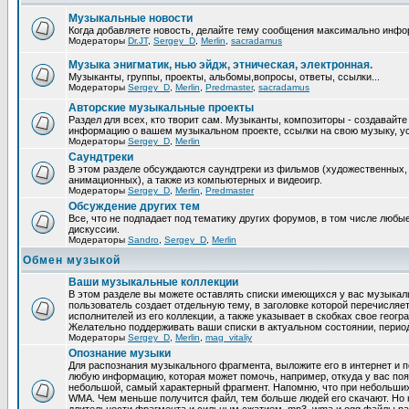
Музыкальные новости
Когда добавляете новость, делайте тему сообщения максимально инфо
Модераторы
Dr.JT
,
Sergey_D
,
Merlin
,
sacradamus
Музыка энигматик, нью эйдж, этническая, электронная.
Музыканты, группы, проекты, альбомы,вопросы, ответы, ссылки...
Модераторы
Sergey_D
,
Merlin
,
Predmaster
,
sacradamus
Авторские музыкальные проекты
Раздел для всех, кто творит сам. Музыканты, композиторы - создавайт
информацию о вашем музыкальном проекте, ссылки на свою музыку, уст
Модераторы
Sergey_D
,
Merlin
Саундтреки
В этом разделе обсуждаются саундтреки из фильмов (художественных,
анимационных), а также из компьютерных и видеоигр.
Модераторы
Sergey_D
,
Merlin
,
Predmaster
Обcуждение других тем
Все, что не подпадает под тематику других форумов, в том числе люб
дискуссии.
Модераторы
Sandro
,
Sergey_D
,
Merlin
Обмен музыкой
Ваши музыкальные коллекции
В этом разделе вы можете оставлять списки имеющихся у вас музыкаль
пользователь создает отдельную тему, в заголовке которой перечисляе
исполнителей из его коллекции, а также указывает в скобках свое геог
Желательно поддерживать ваши списки в актуальном состоянии, период
Модераторы
Sergey_D
,
Merlin
,
mag_vitaliy
Опознание музыки
Для распознания музыкального фрагмента, выложите его в интернет и п
любую информацию, которая может помочь, например, откуда у вас по
небольшой, самый характерный фрагмент. Напомню, что при небольших
WMA. Чем меньше получится файл, тем больше людей его скачают. Но 