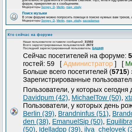
длительности фрагмента и сильным сжатием. mp3, wma и ogg файлы ра
форум, прикрепляя их к сообщениям.
Модераторы
Sergey_D
,
Merlin
,
mag_vitaliy
Поиск музыки
В этом форуме можно попросить помощи в поиске нужных вам треков, 
Модераторы
Sergey_D
,
Merlin
,
mag_vitaliy
,
sacradamus
Кто сейчас на форуме
Наши пользователи оставили сообщений:
31502
Всего зарегистрированных пользователей:
2672
Последний зарегистрированный пользователь:
БАШНЯ
Сейчас посетителей на форуме:
5
гостей: 59 [
Администратор
] [
М
Больше всего посетителей (
5715
)
Зарегистрированные пользовател
Пользователи, у которых сегодня
Davidpum (42)
,
MichaelTow (50)
,
xt
Пользователи, у которых день ро
Berlin (39)
,
Brandninfus (51)
,
Brand
den (38)
,
EmanuelSip (50)
,
Equilibr
(50)
,
Idelladpp (39)
,
ilya_chelovek (