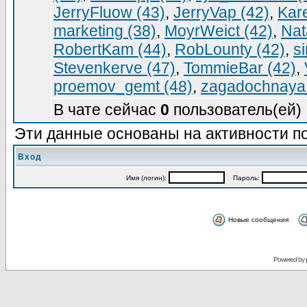
JerryFluow (43)
,
JerryVap (42)
,
Kar
marketing (38)
,
MoуrWeict (42)
,
Nata
RobertKam (44)
,
RobLounty (42)
,
s
Stevenkerve (47)
,
TommieBar (42)
,
proemov_gemt (48)
,
zagadochnaya
В чате сейчас
0
пользователь(ей) 
Эти данные основаны на активности по
Вход
Имя (логин):
Пароль:
Новые сообщения
Powered by 