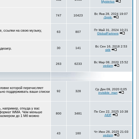
Mysterius
Вс Янв 28, 2024 19:07
747
10423
-Spirit-
Пт Май 31, 2024 10:21
е, ссылки на свою музыку,
63
807
GlobalPartners
Вс Сен 16, 2018 2:53
30
141
деоигр.
sklk
Вс Мар 08, 2020 15:52
263
6233
vedizm
оловке которой перечисляет
Ср Дек 09, 2020 0:05
92
328
льно поддерживать ваши списки
invisible_man
 например, откуда у вас
Пн Сен 22, 2025 10:38
т формат WMA. Чем меньше
800
3481
AlDF
 размером до 1 Мб можно
Чт Июн 26, 2025 21:03
43
160
vedizm