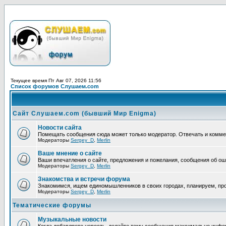
Текущее время Пт Авг 07, 2026 11:56
Список форумов Слушаем.com
Сайт Слушаем.com (бывший Мир Enigma)
Новости сайта
Помещать сообщения сюда может только модератор. Отвечать и комм
Модераторы
Sergey_D
,
Merlin
Ваше мнение о сайте
Ваши впечатления о сайте, предложения и пожелания, сообщения об ош
Модераторы
Sergey_D
,
Merlin
Знакомства и встречи форума
Знакомимся, ищем единомышленников в своих городах, планируем, про
Модераторы
Sergey_D
,
Merlin
Тематические форумы
Музыкальные новости