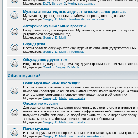
Когда добавляете новость, делайте тему сообщения максимально инфо
Модераторы
Dr.JT
,
Sergey_D
,
Merlin
,
sacradamus
Музыка энигматик, нью эйдж, этническая, электронная.
Музыканты, группы, проекты, альбомы,вопросы, ответы, ссылки...
Модераторы
Sergey_D
,
Merlin
,
Predmaster
,
sacradamus
Авторские музыкальные проекты
Раздел для всех, кто творит сам. Музыканты, композиторы - создавай
устраивайте обсуждения и т.д.
Модераторы
Sergey_D
,
Merlin
Саундтреки
В этом разделе обсуждаются саундтреки из фильмов (художественных, 
Модераторы
Sergey_D
,
Merlin
,
Predmaster
Обcуждение других тем
Все, что не подпадает под тематику других форумов, в том числе люб
Модераторы
Sandro
,
Sergey_D
,
Merlin
Обмен музыкой
Ваши музыкальные коллекции
В этом разделе вы можете оставлять списки имеющихся у вас музыкальн
наиболее характерные стили или исполнителей из его коллекции, а так
в актуальном состоянии, периодически редактируя и обновляя их
Модераторы
Sergey_D
,
Merlin
,
mag_vitaliy
Опознание музыки
Для распознания музыкального фрагмента, выложите его в интернет и 
появилась эта музыка. Желательно оцифровывать небольшой, самый х
получится файл, тем больше людей его скачают. Но не перегните пал
загружать прямо на форум, прикрепляя их к сообщениям.
Модераторы
Sergey_D
,
Merlin
,
mag_vitaliy
Поиск музыки
В этом форуме можно попросить помощи в поиске нужных вам треков, 
Модераторы
Sergey_D
,
Merlin
,
mag_vitaliy
,
sacradamus