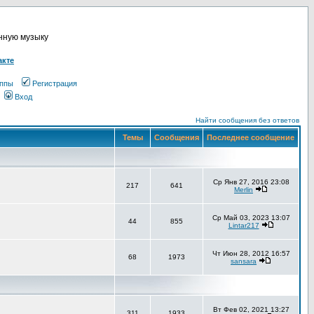
онную музыку
акте
ппы
Регистрация
Вход
Найти сообщения без ответов
Темы
Сообщения
Последнее сообщение
Ср Янв 27, 2016 23:08
217
641
Merlin
Ср Май 03, 2023 13:07
44
855
Lintar217
Чт Июн 28, 2012 16:57
68
1973
sansara
Вт Фев 02, 2021 13:27
311
1933