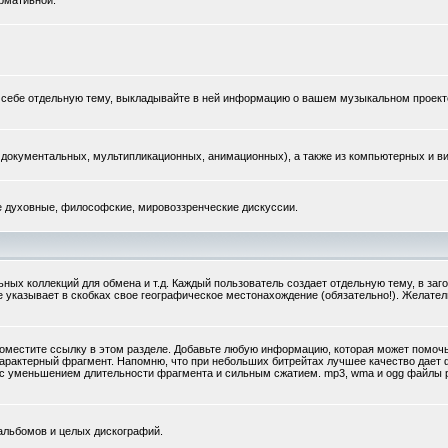
рмативной.
те себе отдельную тему, выкладывайте в ней информацию о вашем музыкальном проект
документальных, мультипликационных, анимационных), а также из компьютерных и ви
ые духовные, философские, мировоззренческие дискуссии.
ых коллекций для обмена и т.д. Каждый пользователь создает отдельную тему, в заг
же указывает в скобках свое географическое местонахождение (обязательно!). Желате
поместите ссылку в этом разделе. Добавьте любую информацию, которая может помочь,
арактерный фрагмент. Напомню, что при небольших битрейтах лучшее качество дае
ку с уменьшением длительности фрагмента и сильным сжатием. mp3, wma и ogg файлы
альбомов и целых дискографий.