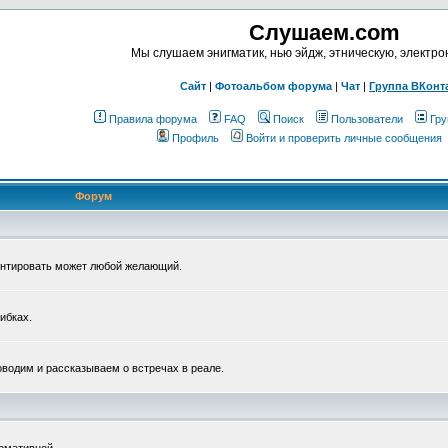
Слушаем.com
Мы слушаем энигматик, нью эйдж, этническую, электр
Сайт
|
Фотоальбом форума
|
Чат
|
Группа ВКонт
Правила форума
FAQ
Поиск
Пользователи
Гру
Профиль
Войти и проверить личные сообщения
Форум
ентировать может любой желающий.
ибках.
водим и рассказываем о встречах в реале.