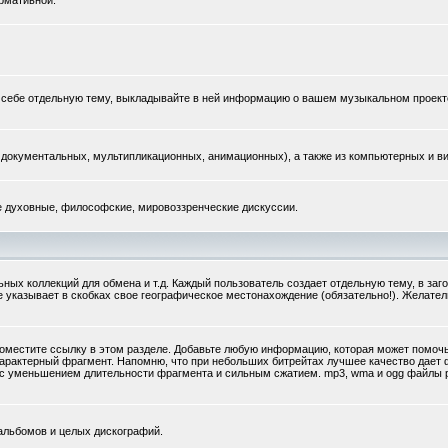
рмативной.
те себе отдельную тему, выкладывайте в ней информацию о вашем музыкальном проект
документальных, мультипликационных, анимационных), а также из компьютерных и ви
ые духовные, философские, мировоззренческие дискуссии.
ых коллекций для обмена и т.д. Каждый пользователь создает отдельную тему, в заг
же указывает в скобках свое географическое местонахождение (обязательно!). Желате
поместите ссылку в этом разделе. Добавьте любую информацию, которая может помочь,
арактерный фрагмент. Напомню, что при небольших битрейтах лучшее качество дае
ку с уменьшением длительности фрагмента и сильным сжатием. mp3, wma и ogg файлы
альбомов и целых дискографий.