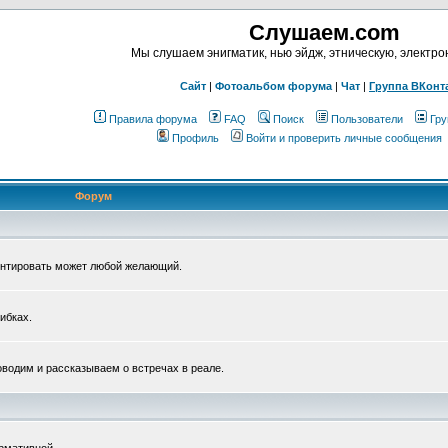
Слушаем.com
Мы слушаем энигматик, нью эйдж, этническую, электр
Сайт
|
Фотоальбом форума
|
Чат
|
Группа ВКонт
Правила форума
FAQ
Поиск
Пользователи
Гру
Профиль
Войти и проверить личные сообщения
Форум
ентировать может любой желающий.
ибках.
водим и рассказываем о встречах в реале.