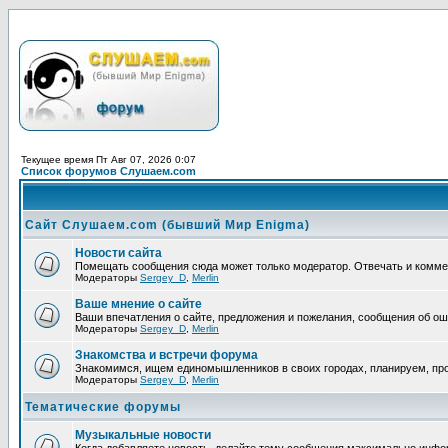
Текущее время Пт Авг 07, 2026 0:07
Список форумов Слушаем.com
Сайт Слушаем.com (бывший Мир Enigma)
Новости сайта
Помещать сообщения сюда может только модератор. Отвечать и комм
Модераторы
Sergey_D
,
Merlin
Ваше мнение о сайте
Ваши впечатления о сайте, предложения и пожелания, сообщения об ош
Модераторы
Sergey_D
,
Merlin
Знакомства и встречи форума
Знакомимся, ищем единомышленников в своих городах, планируем, про
Модераторы
Sergey_D
,
Merlin
Тематические форумы
Музыкальные новости