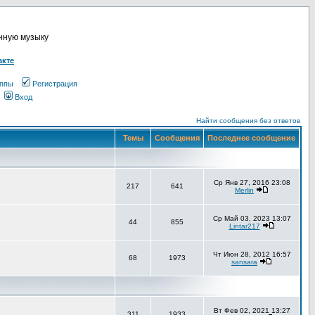
онную музыку
акте
ппы
Регистрация
Вход
Найти сообщения без ответов
Темы
Сообщения
Последнее сообщение
Ср Янв 27, 2016 23:08
217
641
Merlin
Ср Май 03, 2023 13:07
44
855
Lintar217
Чт Июн 28, 2012 16:57
68
1973
sansara
Вт Фев 02, 2021 13:27
311
1933