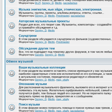
Когда добавляете новость, делайте тему сообщения максимально инфо
Модераторы
Dr.JT
,
Sergey_D
,
Merlin
,
sacradamus
Музыка энигматик, нью эйдж, этническая, электронная.
Музыканты, группы, проекты, альбомы,вопросы, ответы, ссылки...
Модераторы
Sergey_D
,
Merlin
,
Predmaster
,
sacradamus
Авторские музыкальные проекты
Раздел для всех, кто творит сам. Музыканты, композиторы - создавай
устраивайте обсуждения и т.д.
Модераторы
Sergey_D
,
Merlin
Саундтреки
В этом разделе обсуждаются саундтреки из фильмов (художественных, 
Модераторы
Sergey_D
,
Merlin
,
Predmaster
Обcуждение других тем
Все, что не подпадает под тематику других форумов, в том числе люб
Модераторы
Sandro
,
Sergey_D
,
Merlin
Обмен музыкой
Ваши музыкальные коллекции
В этом разделе вы можете оставлять списки имеющихся у вас музыкальн
наиболее характерные стили или исполнителей из его коллекции, а так
в актуальном состоянии, периодически редактируя и обновляя их
Модераторы
Sergey_D
,
Merlin
,
mag_vitaliy
Опознание музыки
Для распознания музыкального фрагмента, выложите его в интернет и 
появилась эта музыка. Желательно оцифровывать небольшой, самый х
получится файл, тем больше людей его скачают. Но не перегните пал
загружать прямо на форум, прикрепляя их к сообщениям.
Модераторы
Sergey_D
,
Merlin
,
mag_vitaliy
Поиск музыки
В этом форуме можно попросить помощи в поиске нужных вам треков, 
Модераторы
Sergey_D
,
Merlin
,
mag_vitaliy
,
sacradamus