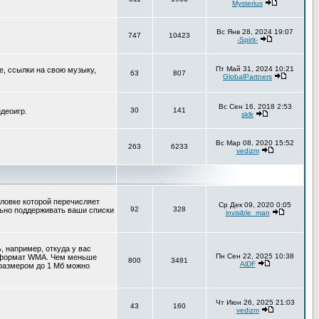
Mysterius
Вс Янв 28, 2024 19:07
747
10423
-Spirit-
Пт Май 31, 2024 10:21
е, ссылки на свою музыку,
63
807
GlobalPartners
Вс Сен 16, 2018 2:53
30
141
деоигр.
sklk
Вс Мар 08, 2020 15:52
263
6233
vedizm
оловке которой перечисляет
Ср Дек 09, 2020 0:05
92
328
льно поддерживать ваши списки
invisible_man
 например, откуда у вас
Пн Сен 22, 2025 10:38
т формат WMA. Чем меньше
800
3481
AlDF
 размером до 1 Мб можно
Чт Июн 26, 2025 21:03
43
160
vedizm