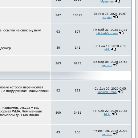
Mysterius
Вс Янв 28, 2024 19:07
747
10423
-Spirit-
Пт Май 31, 2024 10:21
е, ссылки на свою музыку,
63
807
GlobalPartners
Вс Сен 16, 2018 2:53
30
141
деоигр.
sklk
Вс Мар 08, 2020 15:52
263
6233
vedizm
оловке которой перечисляет
Ср Дек 09, 2020 0:05
92
328
льно поддерживать ваши списки
invisible_man
 например, откуда у вас
Пн Сен 22, 2025 10:38
т формат WMA. Чем меньше
800
3481
AlDF
 размером до 1 Мб можно
Чт Июн 26, 2025 21:03
43
160
vedizm