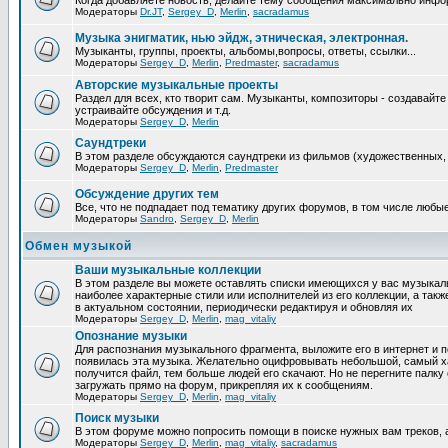
Когда добавляете новость, делайте тему сообщения максимально инфо
Модераторы
Dr.JT
,
Sergey_D
,
Merlin
,
sacradamus
Музыка энигматик, нью эйдж, этническая, электронная.
Музыканты, группы, проекты, альбомы,вопросы, ответы, ссылки...
Модераторы
Sergey_D
,
Merlin
,
Predmaster
,
sacradamus
Авторские музыкальные проекты
Раздел для всех, кто творит сам. Музыканты, композиторы - создавай
устраивайте обсуждения и т.д.
Модераторы
Sergey_D
,
Merlin
Саундтреки
В этом разделе обсуждаются саундтреки из фильмов (художественных, 
Модераторы
Sergey_D
,
Merlin
,
Predmaster
Обcуждение других тем
Все, что не подпадает под тематику других форумов, в том числе люб
Модераторы
Sandro
,
Sergey_D
,
Merlin
Обмен музыкой
Ваши музыкальные коллекции
В этом разделе вы можете оставлять списки имеющихся у вас музыкальн
наиболее характерные стили или исполнителей из его коллекции, а так
в актуальном состоянии, периодически редактируя и обновляя их
Модераторы
Sergey_D
,
Merlin
,
mag_vitaliy
Опознание музыки
Для распознания музыкального фрагмента, выложите его в интернет и 
появилась эта музыка. Желательно оцифровывать небольшой, самый х
получится файл, тем больше людей его скачают. Но не перегните пал
загружать прямо на форум, прикрепляя их к сообщениям.
Модераторы
Sergey_D
,
Merlin
,
mag_vitaliy
Поиск музыки
В этом форуме можно попросить помощи в поиске нужных вам треков, 
Модераторы
Sergey_D
,
Merlin
,
mag_vitaliy
,
sacradamus