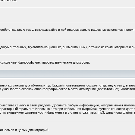
рмативной.
те себе отдельную тему, выкладывайте в ней информацию о вашем музыкальном проект
документальных, мультипликационных, анимационных), а также из компьютерных и ви
ые духовные, философские, мировоззренческие дискуссии.
ых коллекций для обмена и т.д. Каждый пользователь создает отдельную тему, в заг
же указывает в скобках свое географическое местонахождение (обязательно!). Желате
поместите ссылку в этом разделе. Добавьте любую информацию, которая может помочь,
арактерный фрагмент. Напомню, что при небольших битрейтах лучшее качество дае
ку с уменьшением длительности фрагмента и сильным сжатием. mp3, wma и ogg файлы
альбомов и целых дискографий.