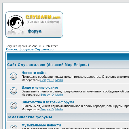
Текущее время Сб Авг 08, 2026 12:26
Список форумов Слушаем.com
Сайт Слушаем.com (бывший Мир Enigma)
Новости сайта
Помещать сообщения сюда может только модератор. Отвечать и комм
Модераторы
Sergey_D
,
Merlin
Ваше мнение о сайте
Ваши впечатления о сайте, предложения и пожелания, сообщения об ош
Модераторы
Sergey_D
,
Merlin
Знакомства и встречи форума
Знакомимся, ищем единомышленников в своих городах, планируем, про
Модераторы
Sergey_D
,
Merlin
Тематические форумы
Музыкальные новости