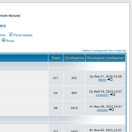
онную музыку
акте
ппы
Регистрация
Вход
Найти сообщения без ответов
Темы
Сообщения
Последнее сообщение
Ср Янв 27, 2016 23:08
217
641
Merlin
Ср Май 03, 2023 13:07
44
855
Lintar217
Чт Июн 28, 2012 16:57
68
1973
sansara
Вт Фев 02, 2021 13:27
311
1933