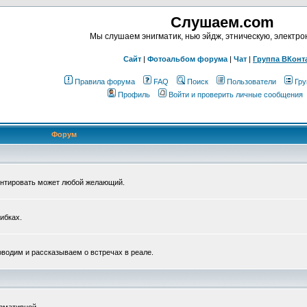
Слушаем.com
Мы слушаем энигматик, нью эйдж, этническую, электр
Сайт
|
Фотоальбом форума
|
Чат
|
Группа ВКонт
Правила форума
FAQ
Поиск
Пользователи
Гру
Профиль
Войти и проверить личные сообщения
Форум
ентировать может любой желающий.
ибках.
водим и рассказываем о встречах в реале.