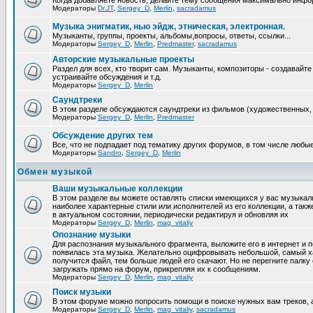
Когда добавляете новость, делайте тему сообщения максимально инфо
Модераторы
Dr.JT
,
Sergey_D
,
Merlin
,
sacradamus
Музыка энигматик, нью эйдж, этническая, электронная.
Музыканты, группы, проекты, альбомы,вопросы, ответы, ссылки...
Модераторы
Sergey_D
,
Merlin
,
Predmaster
,
sacradamus
Авторские музыкальные проекты
Раздел для всех, кто творит сам. Музыканты, композиторы - создавай
устраивайте обсуждения и т.д.
Модераторы
Sergey_D
,
Merlin
Саундтреки
В этом разделе обсуждаются саундтреки из фильмов (художественных, 
Модераторы
Sergey_D
,
Merlin
,
Predmaster
Обcуждение других тем
Все, что не подпадает под тематику других форумов, в том числе люб
Модераторы
Sandro
,
Sergey_D
,
Merlin
Обмен музыкой
Ваши музыкальные коллекции
В этом разделе вы можете оставлять списки имеющихся у вас музыкальн
наиболее характерные стили или исполнителей из его коллекции, а так
в актуальном состоянии, периодически редактируя и обновляя их
Модераторы
Sergey_D
,
Merlin
,
mag_vitaliy
Опознание музыки
Для распознания музыкального фрагмента, выложите его в интернет и 
появилась эта музыка. Желательно оцифровывать небольшой, самый х
получится файл, тем больше людей его скачают. Но не перегните пал
загружать прямо на форум, прикрепляя их к сообщениям.
Модераторы
Sergey_D
,
Merlin
,
mag_vitaliy
Поиск музыки
В этом форуме можно попросить помощи в поиске нужных вам треков, 
Модераторы
Sergey_D
,
Merlin
,
mag_vitaliy
,
sacradamus