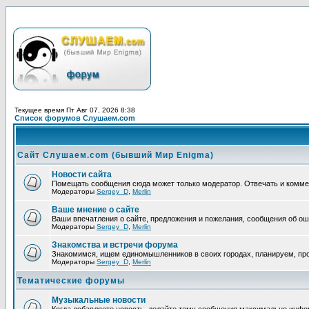
Текущее время Пт Авг 07, 2026 8:38
Список форумов Слушаем.com
Сайт Слушаем.com (бывший Мир Enigma)
Новости сайта
Помещать сообщения сюда может только модератор. Отвечать и комм
Модераторы
Sergey_D
,
Merlin
Ваше мнение о сайте
Ваши впечатления о сайте, предложения и пожелания, сообщения об ош
Модераторы
Sergey_D
,
Merlin
Знакомства и встречи форума
Знакомимся, ищем единомышленников в своих городах, планируем, про
Модераторы
Sergey_D
,
Merlin
Тематические форумы
Музыкальные новости