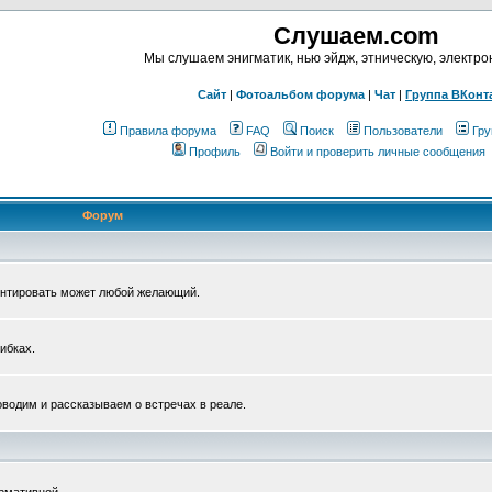
Слушаем.com
Мы слушаем энигматик, нью эйдж, этническую, электр
Сайт
|
Фотоальбом форума
|
Чат
|
Группа ВКонт
Правила форума
FAQ
Поиск
Пользователи
Гру
Профиль
Войти и проверить личные сообщения
Форум
ентировать может любой желающий.
ибках.
водим и рассказываем о встречах в реале.