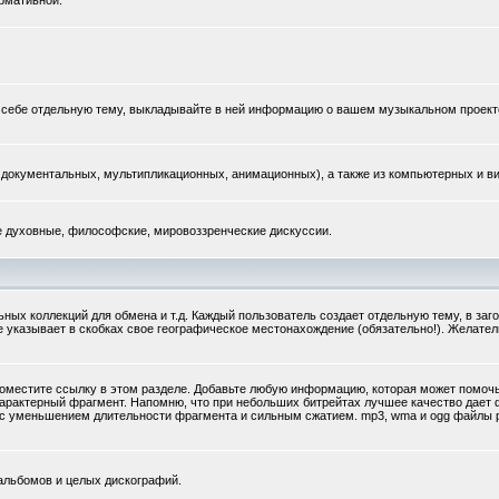
рмативной.
те себе отдельную тему, выкладывайте в ней информацию о вашем музыкальном проект
документальных, мультипликационных, анимационных), а также из компьютерных и ви
ые духовные, философские, мировоззренческие дискуссии.
ых коллекций для обмена и т.д. Каждый пользователь создает отдельную тему, в заг
же указывает в скобках свое географическое местонахождение (обязательно!). Желате
поместите ссылку в этом разделе. Добавьте любую информацию, которая может помочь,
арактерный фрагмент. Напомню, что при небольших битрейтах лучшее качество дае
ку с уменьшением длительности фрагмента и сильным сжатием. mp3, wma и ogg файлы
альбомов и целых дискографий.