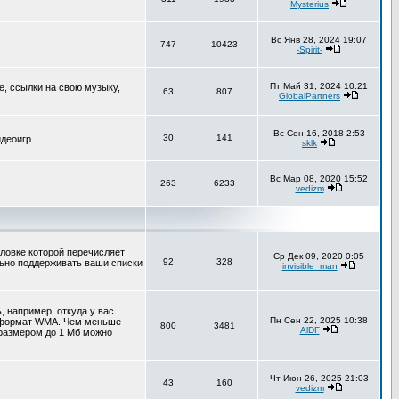
Mysterius
Вс Янв 28, 2024 19:07
747
10423
-Spirit-
Пт Май 31, 2024 10:21
е, ссылки на свою музыку,
63
807
GlobalPartners
Вс Сен 16, 2018 2:53
30
141
деоигр.
sklk
Вс Мар 08, 2020 15:52
263
6233
vedizm
оловке которой перечисляет
Ср Дек 09, 2020 0:05
92
328
льно поддерживать ваши списки
invisible_man
 например, откуда у вас
Пн Сен 22, 2025 10:38
т формат WMA. Чем меньше
800
3481
AlDF
 размером до 1 Мб можно
Чт Июн 26, 2025 21:03
43
160
vedizm