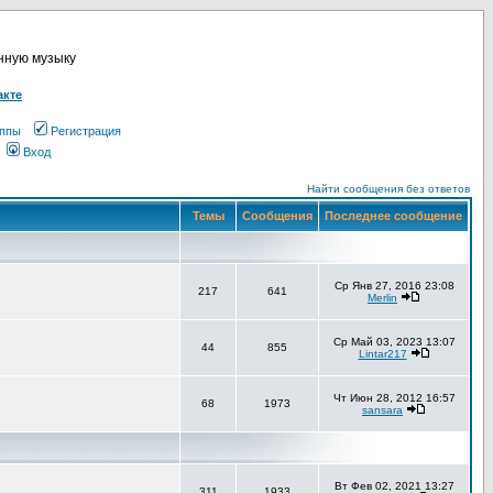
онную музыку
акте
ппы
Регистрация
Вход
Найти сообщения без ответов
Темы
Сообщения
Последнее сообщение
Ср Янв 27, 2016 23:08
217
641
Merlin
Ср Май 03, 2023 13:07
44
855
Lintar217
Чт Июн 28, 2012 16:57
68
1973
sansara
Вт Фев 02, 2021 13:27
311
1933