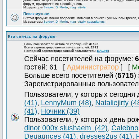
длительности фрагмента и сильным сжатием. mp3, wma и ogg файлы ра
форум, прикрепляя их к сообщениям.
Модераторы
Sergey_D
,
Merlin
,
mag_vitaliy
Поиск музыки
В этом форуме можно попросить помощи в поиске нужных вам треков, 
Модераторы
Sergey_D
,
Merlin
,
mag_vitaliy
,
sacradamus
Кто сейчас на форуме
Наши пользователи оставили сообщений:
31502
Всего зарегистрированных пользователей:
2672
Последний зарегистрированный пользователь:
БАШНЯ
Сейчас посетителей на форуме:
6
гостей: 61 [
Администратор
] [
М
Больше всего посетителей (
5715
)
Зарегистрированные пользовател
Пользователи, у которых сегодня
(41)
,
LennyMum (48)
,
Nataliejirty (4
(41)
,
Ночник (39)
Пользователи, у которых день ро
dinor 000x slushaem. (42)
,
Calebno
Deuaunces (41)
,
dresses2us (41)
,