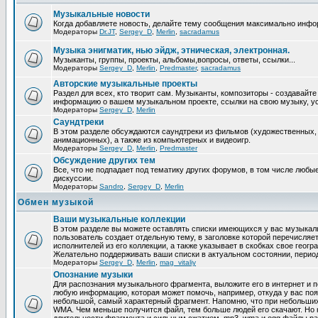
Музыкальные новости
Когда добавляете новость, делайте тему сообщения максимально инфо
Модераторы
Dr.JT
,
Sergey_D
,
Merlin
,
sacradamus
Музыка энигматик, нью эйдж, этническая, электронная.
Музыканты, группы, проекты, альбомы,вопросы, ответы, ссылки...
Модераторы
Sergey_D
,
Merlin
,
Predmaster
,
sacradamus
Авторские музыкальные проекты
Раздел для всех, кто творит сам. Музыканты, композиторы - создавайт
информацию о вашем музыкальном проекте, ссылки на свою музыку, уст
Модераторы
Sergey_D
,
Merlin
Саундтреки
В этом разделе обсуждаются саундтреки из фильмов (художественных,
анимационных), а также из компьютерных и видеоигр.
Модераторы
Sergey_D
,
Merlin
,
Predmaster
Обcуждение других тем
Все, что не подпадает под тематику других форумов, в том числе люб
дискуссии.
Модераторы
Sandro
,
Sergey_D
,
Merlin
Обмен музыкой
Ваши музыкальные коллекции
В этом разделе вы можете оставлять списки имеющихся у вас музыкаль
пользователь создает отдельную тему, в заголовке которой перечисляе
исполнителей из его коллекции, а также указывает в скобках свое геог
Желательно поддерживать ваши списки в актуальном состоянии, период
Модераторы
Sergey_D
,
Merlin
,
mag_vitaliy
Опознание музыки
Для распознания музыкального фрагмента, выложите его в интернет и п
любую информацию, которая может помочь, например, откуда у вас по
небольшой, самый характерный фрагмент. Напомню, что при небольших
WMA. Чем меньше получится файл, тем больше людей его скачают. Но 