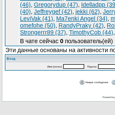
(46)
,
Gregorydup (47)
,
Idelladpp (39
(40)
,
Jeffreygef (42)
,
jekki (62)
,
Jerr
LeviVak (41)
,
Ma7enki Angel (34)
,
m
omefohe (50)
,
RandyPraky (42)
,
Ro
Strongerrr89 (37)
,
TimothyCob (44)
В чате сейчас
0
пользователь(ей) 
Эти данные основаны на активности по
Вход
Имя (логин):
Пароль:
Новые сообщения
Powered by 