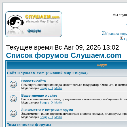
Мы слуша
Правила фор
П
Текущее время Вс Авг 09, 2026 13:02
Список форумов Слушаем.com
Форум
Сайт Слушаем.com (бывший Мир Enigma)
Новости сайта
Помещать сообщения сюда может только модератор. Отвечать и комм
Модераторы
Sergey_D
,
Merlin
Ваше мнение о сайте
Ваши впечатления о сайте, предложения и пожелания, сообщения об ош
Модераторы
Sergey_D
,
Merlin
Знакомства и встречи форума
Знакомимся, ищем единомышленников в своих городах, планируем, про
Модераторы
Sergey_D
,
Merlin
Тематические форумы