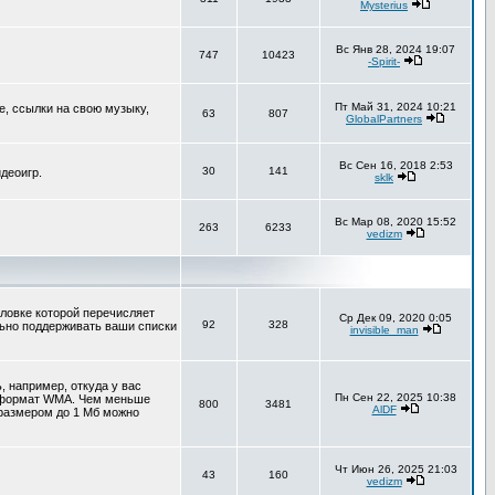
Mysterius
Вс Янв 28, 2024 19:07
747
10423
-Spirit-
Пт Май 31, 2024 10:21
е, ссылки на свою музыку,
63
807
GlobalPartners
Вс Сен 16, 2018 2:53
30
141
деоигр.
sklk
Вс Мар 08, 2020 15:52
263
6233
vedizm
оловке которой перечисляет
Ср Дек 09, 2020 0:05
92
328
льно поддерживать ваши списки
invisible_man
 например, откуда у вас
Пн Сен 22, 2025 10:38
т формат WMA. Чем меньше
800
3481
AlDF
 размером до 1 Мб можно
Чт Июн 26, 2025 21:03
43
160
vedizm