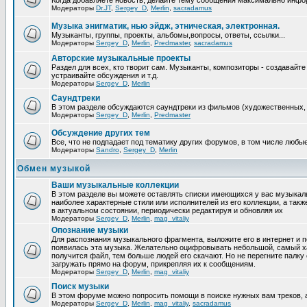
Когда добавляете новость, делайте тему сообщения максимально инфо
Модераторы
Dr.JT
,
Sergey_D
,
Merlin
,
sacradamus
Музыка энигматик, нью эйдж, этническая, электронная.
Музыканты, группы, проекты, альбомы,вопросы, ответы, ссылки...
Модераторы
Sergey_D
,
Merlin
,
Predmaster
,
sacradamus
Авторские музыкальные проекты
Раздел для всех, кто творит сам. Музыканты, композиторы - создавай
устраивайте обсуждения и т.д.
Модераторы
Sergey_D
,
Merlin
Саундтреки
В этом разделе обсуждаются саундтреки из фильмов (художественных, 
Модераторы
Sergey_D
,
Merlin
,
Predmaster
Обcуждение других тем
Все, что не подпадает под тематику других форумов, в том числе люб
Модераторы
Sandro
,
Sergey_D
,
Merlin
Обмен музыкой
Ваши музыкальные коллекции
В этом разделе вы можете оставлять списки имеющихся у вас музыкальн
наиболее характерные стили или исполнителей из его коллекции, а так
в актуальном состоянии, периодически редактируя и обновляя их
Модераторы
Sergey_D
,
Merlin
,
mag_vitaliy
Опознание музыки
Для распознания музыкального фрагмента, выложите его в интернет и 
появилась эта музыка. Желательно оцифровывать небольшой, самый х
получится файл, тем больше людей его скачают. Но не перегните пал
загружать прямо на форум, прикрепляя их к сообщениям.
Модераторы
Sergey_D
,
Merlin
,
mag_vitaliy
Поиск музыки
В этом форуме можно попросить помощи в поиске нужных вам треков, 
Модераторы
Sergey_D
,
Merlin
,
mag_vitaliy
,
sacradamus