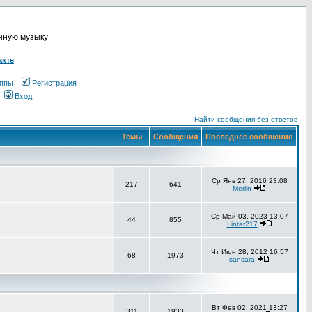
онную музыку
акте
ппы
Регистрация
Вход
Найти сообщения без ответов
Темы
Сообщения
Последнее сообщение
Ср Янв 27, 2016 23:08
217
641
Merlin
Ср Май 03, 2023 13:07
44
855
Lintar217
Чт Июн 28, 2012 16:57
68
1973
sansara
Вт Фев 02, 2021 13:27
311
1933