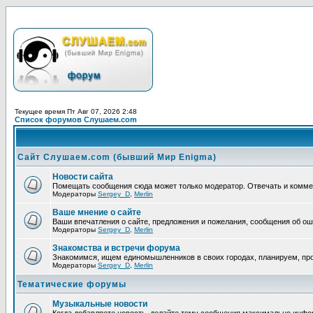
Текущее время Пт Авг 07, 2026 2:48
Список форумов Слушаем.com
Сайт Слушаем.com (бывший Мир Enigma)
Новости сайта
Помещать сообщения сюда может только модератор. Отвечать и комм
Модераторы
Sergey_D
,
Merlin
Ваше мнение о сайте
Ваши впечатления о сайте, предложения и пожелания, сообщения об ош
Модераторы
Sergey_D
,
Merlin
Знакомства и встречи форума
Знакомимся, ищем единомышленников в своих городах, планируем, про
Модераторы
Sergey_D
,
Merlin
Тематические форумы
Музыкальные новости