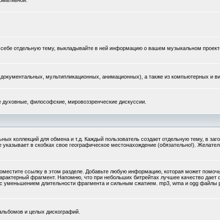
рмативной.
те себе отдельную тему, выкладывайте в ней информацию о вашем музыкальном проект
документальных, мультипликационных, анимационных), а также из компьютерных и ви
ые духовные, философские, мировоззренческие дискуссии.
ых коллекций для обмена и т.д. Каждый пользователь создает отдельную тему, в заг
же указывает в скобках свое географическое местонахождение (обязательно!). Желате
поместите ссылку в этом разделе. Добавьте любую информацию, которая может помочь,
арактерный фрагмент. Напомню, что при небольших битрейтах лучшее качество дае
ку с уменьшением длительности фрагмента и сильным сжатием. mp3, wma и ogg файлы
альбомов и целых дискографий.