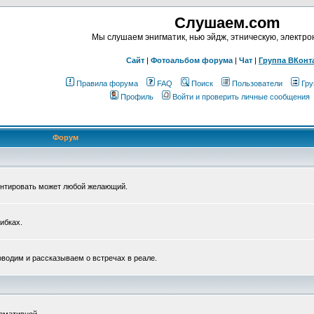
Слушаем.com
Мы слушаем энигматик, нью эйдж, этническую, электр
Сайт
|
Фотоальбом форума
|
Чат
|
Группа ВКонт
Правила форума
FAQ
Поиск
Пользователи
Гру
Профиль
Войти и проверить личные сообщения
Форум
ентировать может любой желающий.
ибках.
водим и рассказываем о встречах в реале.