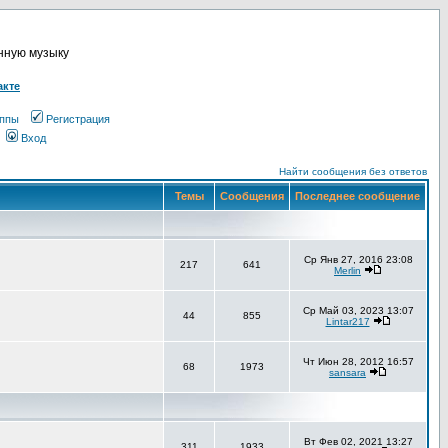
онную музыку
акте
ппы
Регистрация
Вход
Найти сообщения без ответов
Темы
Сообщения
Последнее сообщение
Ср Янв 27, 2016 23:08
217
641
Merlin
Ср Май 03, 2023 13:07
44
855
Lintar217
Чт Июн 28, 2012 16:57
68
1973
sansara
Вт Фев 02, 2021 13:27
311
1933