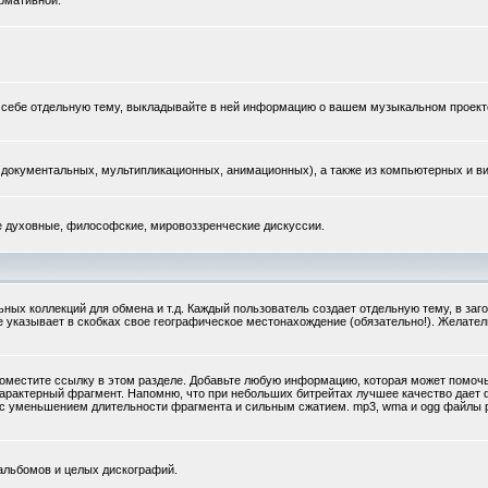
рмативной.
те себе отдельную тему, выкладывайте в ней информацию о вашем музыкальном проект
документальных, мультипликационных, анимационных), а также из компьютерных и ви
ые духовные, философские, мировоззренческие дискуссии.
ых коллекций для обмена и т.д. Каждый пользователь создает отдельную тему, в заг
же указывает в скобках свое географическое местонахождение (обязательно!). Желате
поместите ссылку в этом разделе. Добавьте любую информацию, которая может помочь,
арактерный фрагмент. Напомню, что при небольших битрейтах лучшее качество дае
ку с уменьшением длительности фрагмента и сильным сжатием. mp3, wma и ogg файлы
альбомов и целых дискографий.