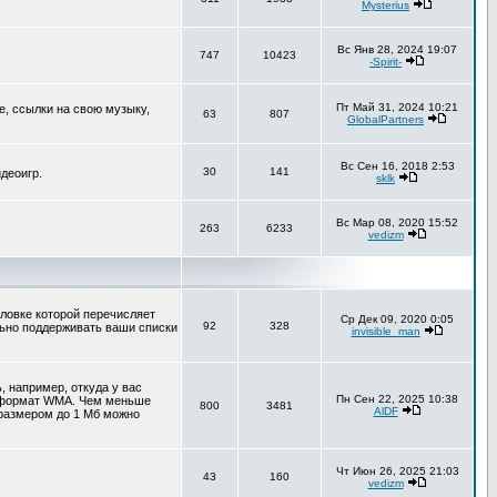
Mysterius
Вс Янв 28, 2024 19:07
747
10423
-Spirit-
Пт Май 31, 2024 10:21
е, ссылки на свою музыку,
63
807
GlobalPartners
Вс Сен 16, 2018 2:53
30
141
деоигр.
sklk
Вс Мар 08, 2020 15:52
263
6233
vedizm
оловке которой перечисляет
Ср Дек 09, 2020 0:05
92
328
льно поддерживать ваши списки
invisible_man
 например, откуда у вас
Пн Сен 22, 2025 10:38
т формат WMA. Чем меньше
800
3481
AlDF
 размером до 1 Мб можно
Чт Июн 26, 2025 21:03
43
160
vedizm