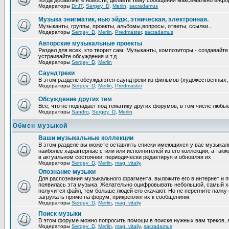
Когда добавляете новость, делайте тему сообщения максимально инфо
Модераторы
Dr.JT
,
Sergey_D
,
Merlin
,
sacradamus
Музыка энигматик, нью эйдж, этническая, электронная.
Музыканты, группы, проекты, альбомы,вопросы, ответы, ссылки...
Модераторы
Sergey_D
,
Merlin
,
Predmaster
,
sacradamus
Авторские музыкальные проекты
Раздел для всех, кто творит сам. Музыканты, композиторы - создавай
устраивайте обсуждения и т.д.
Модераторы
Sergey_D
,
Merlin
Саундтреки
В этом разделе обсуждаются саундтреки из фильмов (художественных, 
Модераторы
Sergey_D
,
Merlin
,
Predmaster
Обcуждение других тем
Все, что не подпадает под тематику других форумов, в том числе люб
Модераторы
Sandro
,
Sergey_D
,
Merlin
Обмен музыкой
Ваши музыкальные коллекции
В этом разделе вы можете оставлять списки имеющихся у вас музыкальн
наиболее характерные стили или исполнителей из его коллекции, а так
в актуальном состоянии, периодически редактируя и обновляя их
Модераторы
Sergey_D
,
Merlin
,
mag_vitaliy
Опознание музыки
Для распознания музыкального фрагмента, выложите его в интернет и 
появилась эта музыка. Желательно оцифровывать небольшой, самый х
получится файл, тем больше людей его скачают. Но не перегните пал
загружать прямо на форум, прикрепляя их к сообщениям.
Модераторы
Sergey_D
,
Merlin
,
mag_vitaliy
Поиск музыки
В этом форуме можно попросить помощи в поиске нужных вам треков, 
Модераторы
Sergey_D
,
Merlin
,
mag_vitaliy
,
sacradamus