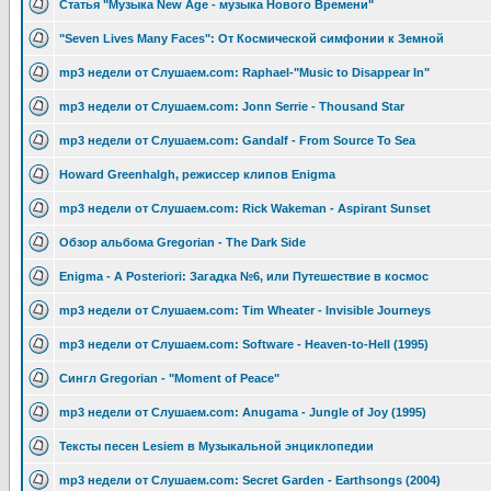
Статья "Музыка New Age - музыка Нового Времени"
"Seven Lives Many Faces": От Космической симфонии к Земной
mp3 недели от Слушаем.com: Raphael-"Music to Disappear In"
mp3 недели от Слушаем.com: Jonn Serrie - Thousand Star
mp3 недели от Слушаем.com: Gandalf - From Source To Sea
Howard Greenhalgh, режиссер клипов Enigma
mp3 недели от Слушаем.com: Rick Wakeman - Aspirant Sunset
Обзор альбома Gregorian - The Dark Side
Enigma - A Posteriori: Загадка №6, или Путешествие в космоc
mp3 недели от Слушаем.com: Tim Wheater - Invisible Journeys
mp3 недели от Слушаем.com: Software - Heaven-to-Hell (1995)
Сингл Gregorian - "Moment of Peace"
mp3 недели от Слушаем.com: Anugama - Jungle of Joy (1995)
Тексты песен Lesiem в Музыкальной энциклопедии
mp3 недели от Слушаем.com: Secret Garden - Earthsongs (2004)