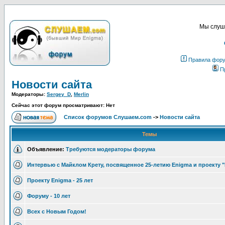
Мы слуша
Правила фор
П
Новости сайта
Модераторы:
Sergey_D
,
Merlin
Сейчас этот форум просматривают: Нет
Список форумов Слушаем.com
->
Новости сайта
Темы
Объявление:
Требуются модераторы форума
Интервью с Майклом Крету, посвященное 25-летию Enigma и проекту 
Проекту Enigma - 25 лет
Форуму - 10 лет
Всех с Новым Годом!