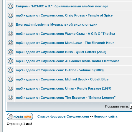
Enigma - "MCMXC a.D.": бриллиантовый альбом new age
mp3 недели от Слушаем.com: Craig Pruess - Temple of Spice
Биография Lesiem в Музыкальной энциклопедии
mp3 недели от Слушаем.com: Wayne Gratz - A Gift Of The Sea
mp3 недели от Слушаем.com: Mars Lasar - The Eleventh Hour
mp3 недели от Слушаем.com: Bliss - Quiet Letters (2003)
mp3 недели от Слушаем.com: Al Gromer Khan-Tantra Electronica
mp3 недели от Слушаем.com: B-Tribe - Volume 6 (2008)
mp3 недели от Слушаем.com: Michael Brook - Cobalt Blue
mp3 недели от Слушаем.com: Uman - Purple Passage (1997)
mp3 недели от Слушаем.com: The Essence - "Enigma Lounge"
Показать темы:
Список форумов Слушаем.com
->
Новости сайта
Страница
1
из
8