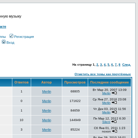
онную музыку
акте
ппы
Регистрация
Вход
На страницу
1
,
2
,
3
,
4
,
5
,
6
,
7
,
8
След.
Отметить все темы как прочтённые
Ответов
Автор
Просмотров
Последнее сообщение
Вт Мар 20, 2007 13:09
1
Merlin
68805
Merlin
Ср Янв 27, 2016 23:08
0
Merlin
171622
Merlin
Чт Дек 03, 2015 11:56
1
Merlin
84659
Merlin
Пн Мар 12, 2012 6:30
10
Merlin
144949
Silent
Сб Янв 01, 2011 1:23
3
Merlin
85224
noxon
Вс Авг 29, 2010 16:01