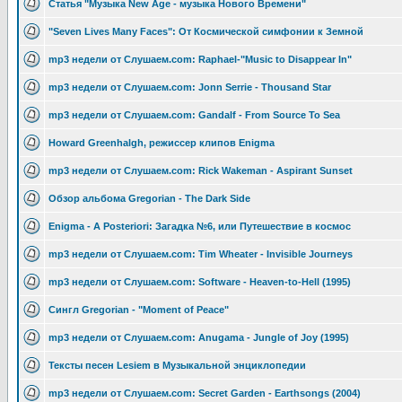
Статья "Музыка New Age - музыка Нового Времени"
"Seven Lives Many Faces": От Космической симфонии к Земной
mp3 недели от Слушаем.com: Raphael-"Music to Disappear In"
mp3 недели от Слушаем.com: Jonn Serrie - Thousand Star
mp3 недели от Слушаем.com: Gandalf - From Source To Sea
Howard Greenhalgh, режиссер клипов Enigma
mp3 недели от Слушаем.com: Rick Wakeman - Aspirant Sunset
Обзор альбома Gregorian - The Dark Side
Enigma - A Posteriori: Загадка №6, или Путешествие в космоc
mp3 недели от Слушаем.com: Tim Wheater - Invisible Journeys
mp3 недели от Слушаем.com: Software - Heaven-to-Hell (1995)
Сингл Gregorian - "Moment of Peace"
mp3 недели от Слушаем.com: Anugama - Jungle of Joy (1995)
Тексты песен Lesiem в Музыкальной энциклопедии
mp3 недели от Слушаем.com: Secret Garden - Earthsongs (2004)