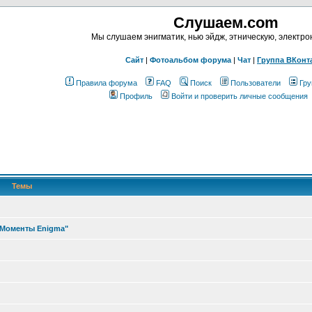
Слушаем.com
Мы слушаем энигматик, нью эйдж, этническую, электр
Сайт
|
Фотоальбом форума
|
Чат
|
Группа ВКонт
Правила форума
FAQ
Поиск
Пользователи
Гру
Профиль
Войти и проверить личные сообщения
Темы
"Моменты Enigma"