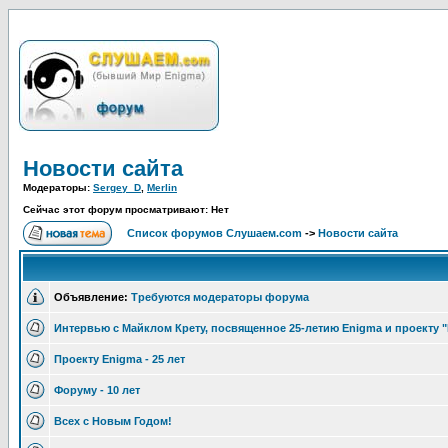
Новости сайта
Модераторы:
Sergey_D
,
Merlin
Сейчас этот форум просматривают: Нет
Список форумов Слушаем.com
->
Новости сайта
Объявление:
Требуются модераторы форума
Интервью с Майклом Крету, посвященное 25-летию Enigma и проекту 
Проекту Enigma - 25 лет
Форуму - 10 лет
Всех с Новым Годом!