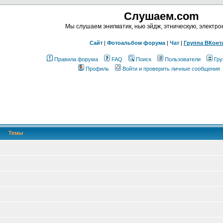
Слушаем.com
Мы слушаем энигматик, нью эйдж, этническую, электр
Сайт
|
Фотоальбом форума
|
Чат
|
Группа ВКонт
Правила форума
FAQ
Поиск
Пользователи
Гру
Профиль
Войти и проверить личные сообщения
Темы