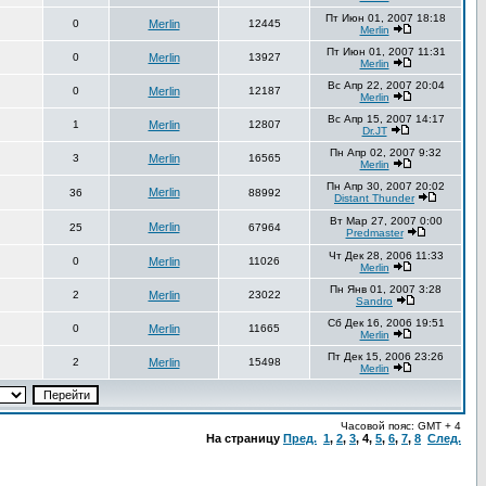
Пт Июн 01, 2007 18:18
0
Merlin
12445
Merlin
Пт Июн 01, 2007 11:31
0
Merlin
13927
Merlin
Вс Апр 22, 2007 20:04
0
Merlin
12187
Merlin
Вс Апр 15, 2007 14:17
1
Merlin
12807
Dr.JT
Пн Апр 02, 2007 9:32
3
Merlin
16565
Merlin
Пн Апр 30, 2007 20:02
Merlin
36
88992
Distant Thunder
Вт Мар 27, 2007 0:00
Merlin
25
67964
Predmaster
Чт Дек 28, 2006 11:33
0
Merlin
11026
Merlin
Пн Янв 01, 2007 3:28
2
Merlin
23022
Sandro
Сб Дек 16, 2006 19:51
0
Merlin
11665
Merlin
Пт Дек 15, 2006 23:26
2
Merlin
15498
Merlin
Часовой пояс: GMT + 4
На страницу
Пред.
1
,
2
,
3
,
4
,
5
,
6
,
7
,
8
След.