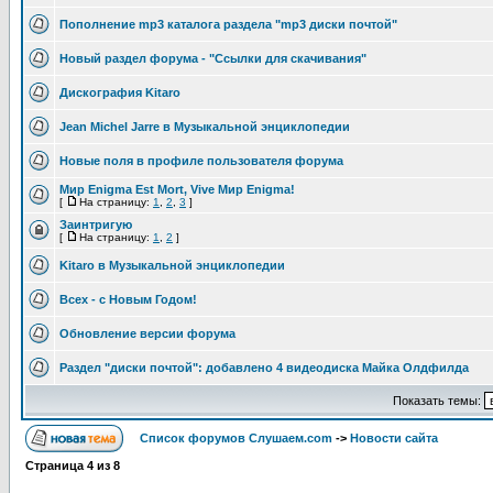
Пополнение mp3 каталога раздела "mp3 диски почтой"
Новый раздел форума - "Ссылки для скачивания"
Дискография Kitaro
Jean Michel Jarre в Музыкальной энциклопедии
Новые поля в профиле пользователя форума
Мир Enigma Est Mort, Vive Мир Enigma!
[
На страницу:
1
,
2
,
3
]
Заинтригую
[
На страницу:
1
,
2
]
Kitaro в Музыкальной энциклопедии
Всех - с Новым Годом!
Обновление версии форума
Раздел "диски почтой": добавлено 4 видеодиска Майка Олдфилда
Показать темы:
Список форумов Слушаем.com
->
Новости сайта
Страница
4
из
8