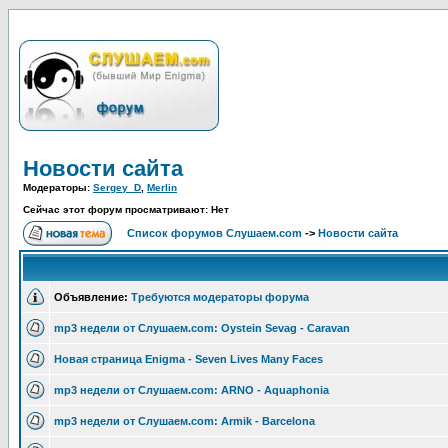
Новости сайта
Модераторы:
Sergey_D
,
Merlin
Сейчас этот форум просматривают: Нет
Список форумов Слушаем.com
->
Новости сайта
Объявление:
Требуются модераторы форума
mp3 недели от Слушаем.com: Oystein Sevag - Caravan
Новая страница Enigma - Seven Lives Many Faces
mp3 недели от Слушаем.com: ARNO - Aquaphonia
mp3 недели от Слушаем.com: Armik - Barcelona