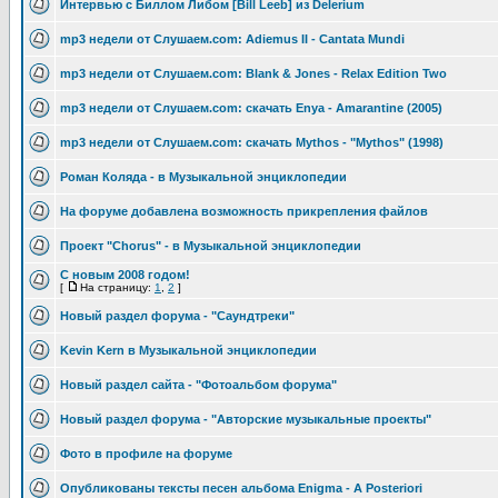
Интервью с Биллом Либом [Bill Leeb] из Delerium
mp3 недели от Слушаем.com: Adiemus II - Cantata Mundi
mp3 недели от Слушаем.com: Blank & Jones - Relax Edition Two
mp3 недели от Слушаем.com: cкачать Enya - Amarantine (2005)
mp3 недели от Слушаем.com: cкачать Mythos - "Mythos" (1998)
Роман Коляда - в Музыкальной энциклопедии
На форуме добавлена возможность прикрепления файлов
Проект "Chorus" - в Музыкальной энциклопедии
C новым 2008 годом!
[
На страницу:
1
,
2
]
Новый раздел форума - "Саундтреки"
Kevin Kern в Музыкальной энциклопедии
Новый раздел сайта - "Фотоальбом форума"
Новый раздел форума - "Авторские музыкальные проекты"
Фото в профиле на форуме
Опубликованы тексты песен альбома Enigma - A Posteriori