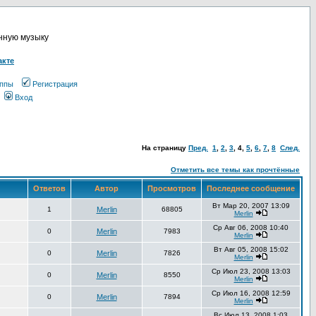
онную музыку
акте
ппы
Регистрация
Вход
На страницу
Пред.
1
,
2
,
3
,
4
,
5
,
6
,
7
,
8
След.
Отметить все темы как прочтённые
Ответов
Автор
Просмотров
Последнее сообщение
Вт Мар 20, 2007 13:09
1
Merlin
68805
Merlin
Ср Авг 06, 2008 10:40
0
Merlin
7983
Merlin
Вт Авг 05, 2008 15:02
0
Merlin
7826
Merlin
Ср Июл 23, 2008 13:03
0
Merlin
8550
Merlin
Ср Июл 16, 2008 12:59
0
Merlin
7894
Merlin
Вс Июл 13, 2008 1:03