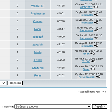
Сб Фев 02, 2008 21:41
0
WEBSTER
44728
WEBSTER
Вс Дек 09, 2007 15:49
0
Predmaster
44961
Predmaster
Вс Дек 02, 2007 17:39
5
Quasar
60726
Predmaster
Пн Авг 06, 2007 14:17
2
Ronni
45547
Predmaster
Пн Авг 06, 2007 11:36
1
Тересий
44690
Predmaster
Пн Апр 02, 2007 17:53
1
zavarkin
43107
Predmaster
Чт Фев 01, 2007 22:14
1
Merlin
43198
lenart
Пт Июл 21, 2006 12:30
0
T-1000
42283
T-1000
Пн Фев 20, 2006 22:45
2
CrazyKot
44468
Swan
Ср Фев 12, 2003 22:18
2
Ronni
45252
The Debaucher
Часовой пояс: GMT + 4
Перейти: