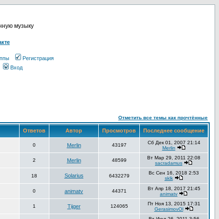
онную музыку
акте
ппы
Регистрация
Вход
Отметить все темы как прочтённые
Ответов
Автор
Просмотров
Последнее сообщение
Сб Дек 01, 2007 21:14
0
Merlin
43197
Merlin
Вт Мар 29, 2011 22:08
2
Merlin
48599
sacradamus
Вс Сен 16, 2018 2:53
Solarius
18
6432279
sklk
Вт Апр 18, 2017 21:45
0
animatv
44371
animatv
Пт Ноя 13, 2015 17:31
1
Tijger
124065
GerasimovOl
Вт Июл 26, 2011 3:56