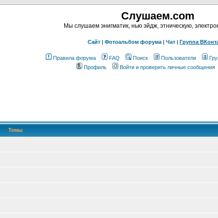
Слушаем.com
Мы слушаем энигматик, нью эйдж, этническую, электр
Сайт
|
Фотоальбом форума
|
Чат
|
Группа ВКонт
Правила форума
FAQ
Поиск
Пользователи
Гру
Профиль
Войти и проверить личные сообщения
Темы