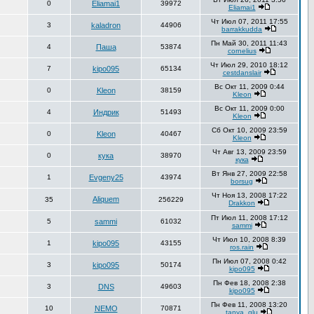
0
Eliamai1
39972
Eliamai1
Чт Июл 07, 2011 17:55
3
kaladron
44906
barrakkudda
Пн Май 30, 2011 11:43
4
Паша
53874
cornelius
Чт Июл 29, 2010 18:12
7
kipo095
65134
cestdanslair
Вс Окт 11, 2009 0:44
0
Kleon
38159
Kleon
Вс Окт 11, 2009 0:00
4
Индрик
51493
Kleon
Сб Окт 10, 2009 23:59
0
Kleon
40467
Kleon
Чт Авг 13, 2009 23:59
0
кука
38970
кука
Вт Янв 27, 2009 22:58
1
Evgeny25
43974
borsug
Чт Ноя 13, 2008 17:22
Aliquem
35
256229
Drakkon
Пт Июл 11, 2008 17:12
5
sammi
61032
sammi
Чт Июл 10, 2008 8:39
1
kipo095
43155
ros.rain
Пн Июл 07, 2008 0:42
3
kipo095
50174
kipo095
Пн Фев 18, 2008 2:38
3
DNS
49603
kipo095
Пн Фев 11, 2008 13:20
10
NEMO
70871
tanya_glu