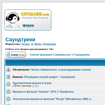
Саундтреки
Модераторы:
Sergey_D
,
Merlin
,
Predmaster
Сейчас этот форум просматривают: Нет
Список форумов Слушаем.com
->
Саундтреки
Объявление:
Читать обязательно: о выкладывании ссылок
Важная:
Обсуждаем новый раздел - Саундтреки
Энигматичная музыка в играх
[
На страницу:
1
,
2
]
Музыка из фильма "Начало" 1970, Г. Панфилов
Электронная музыка из фильма "Ягуар" (Мосфильм, 1986 г.)