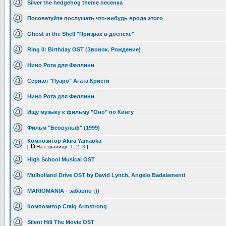
Silver the hedgehog theme песенка
Посоветуйте послушать что-нибудь вроде этого
Ghost in the Shell "Призрак в доспехе"
Ring 0: Birthday OST (Звонок. Рождение)
Нино Рота для Феллини
Cериал "Пуаро" Агата Кристи
Нино Рота для Феллини
Ищу музыку к фильму "Оно" по Кингу
Фильм "Беовульф" (1999)
Композитор Akira Yamaoka
[
На страницу:
1
,
2
,
3
]
High School Musical OST
Mulholland Drive OST by David Lynch, Angelo Badalamenti
MARIOMANIA - забавно :))
Композитор Craig Armstrong
Silent Hill The Movie OST