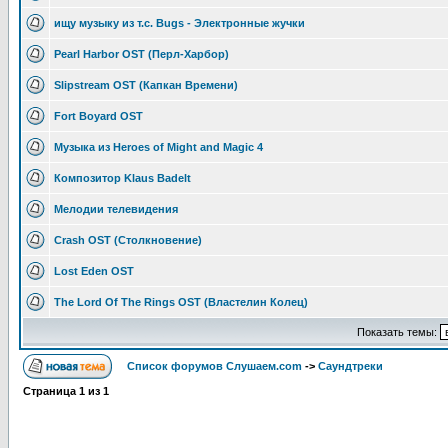
ищу музыку из т.с. Bugs - Электронные жучки
Pearl Harbor OST (Перл-Харбор)
Slipstream OST (Капкан Времени)
Fort Boyard OST
Музыка из Heroes of Might and Magic 4
Композитор Klaus Badelt
Мелодии телевидения
Crash OST (Столкновение)
Lost Eden OST
The Lord Of The Rings OST (Властелин Колец)
Показать темы:
Список форумов Слушаем.com
->
Саундтреки
Страница
1
из
1