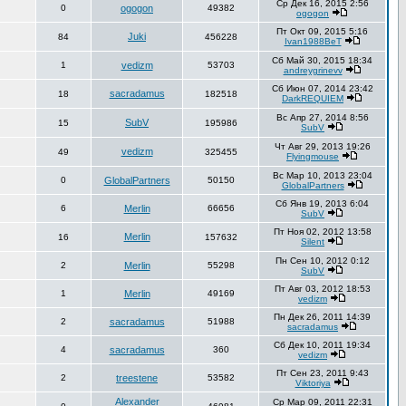
Ср Дек 16, 2015 2:56
0
ogogon
49382
ogogon
Пт Окт 09, 2015 5:16
Juki
84
456228
Ivan1988BeT
Сб Май 30, 2015 18:34
1
vedizm
53703
andreygrinevv
Сб Июн 07, 2014 23:42
sacradamus
18
182518
DarkREQUIEM
Вс Апр 27, 2014 8:56
SubV
15
195986
SubV
Чт Авг 29, 2013 19:26
vedizm
49
325455
Flyingmouse
Вс Мар 10, 2013 23:04
0
GlobalPartners
50150
GlobalPartners
Сб Янв 19, 2013 6:04
6
Merlin
66656
SubV
Пт Ноя 02, 2012 13:58
Merlin
16
157632
Silent
Пн Сен 10, 2012 0:12
2
Merlin
55298
SubV
Пт Авг 03, 2012 18:53
1
Merlin
49169
vedizm
Пн Дек 26, 2011 14:39
2
sacradamus
51988
sacradamus
Сб Дек 10, 2011 19:34
4
sacradamus
360
vedizm
Пт Сен 23, 2011 9:43
2
treestene
53582
Viktoriya
Alexander
Ср Мар 09, 2011 22:31