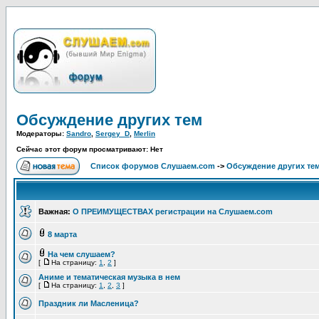
Обcуждение других тем
Модераторы:
Sandro
,
Sergey_D
,
Merlin
Сейчас этот форум просматривают: Нет
Список форумов Слушаем.com
->
Обcуждение других те
Важная:
О ПРЕИМУЩЕСТВАХ регистрации на Слушаем.com
8 марта
На чем слушаем?
[
На страницу:
1
,
2
]
Аниме и тематическая музыка в нем
[
На страницу:
1
,
2
,
3
]
Праздник ли Масленица?