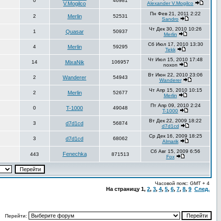
0
46981
V.Mogilco
Alexander V.Mogilco
Пн Фев 21, 2011 2:22
2
Merlin
52531
Sandro
Чт Дек 30, 2010 10:26
1
Quasar
50937
Merlin
Сб Июл 17, 2010 13:30
4
Merlin
59295
Tekk
Чт Июл 15, 2010 17:48
14
MixaNik
106957
noxon
Вт Июн 22, 2010 23:06
2
Wanderer
54943
Wanderer
Чт Апр 15, 2010 10:15
2
Merlin
52677
Merlin
Пт Апр 09, 2010 2:24
0
T-1000
49048
T-1000
Вт Дек 22, 2009 18:22
3
d7d1cd
56874
d7d1cd
Ср Дек 16, 2009 18:25
3
d7d1cd
68062
Almarik
Сб Авг 15, 2009 6:56
Fenechka
443
871513
Fox
Часовой пояс: GMT + 4
На страницу
1
,
2
,
3
,
4
,
5
,
6
,
7
,
8
,
9
След.
Перейти: