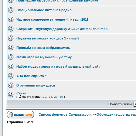
Приглашаю на свой сайт, посвященный Мексике
Эмоциональное интернет-радио
Частное солнечное затмение 4 января 2011
Сохранить звуковую дорожку AC3 из avi файла в mp3
Неужели возможен концерт Энигмы?
Просьба ко всем собравшимся.
Флэш игра на музыкальную тему
Набор модераторов на новый музыкальный сайт
АЧХ или еще что?
В отчаянии пишу здесь
Стихи
[
На страницу:
1
...
28
,
29
,
30
]
Показать темы:
Список форумов Слушаем.com
->
Обcуждение других те
Страница
1
из
9