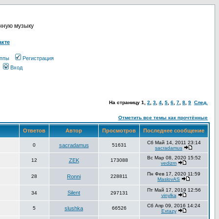
онную музыку
акте
ппы
Регистрация
Вход
На страницу
1
,
2
,
3
,
4
,
5
,
6
,
7
,
8
,
9
След.
Отметить все темы как прочтённые
Ответов
Автор
Просмотров
Последнее сообщение
Сб Май 14, 2011 23:14
0
sacradamus
51631
sacradamus
Вс Мар 08, 2020 15:52
12
ZEK
173088
vedizm
Пн Фев 17, 2020 11:59
28
Ronni
228811
MaslovAS
Пт Май 17, 2019 12:56
Silent
34
297131
vinylka
Сб Апр 09, 2016 14:24
5
slushka
66526
Extazy