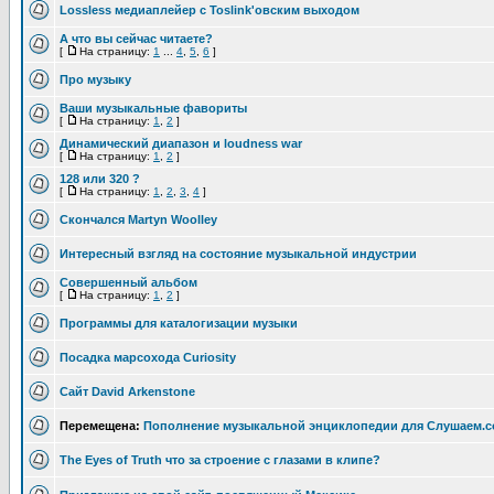
Lossless медиаплейер с Toslink'овским выходом
А что вы сейчас читаете?
[
На страницу:
1
...
4
,
5
,
6
]
Про музыку
Ваши музыкальные фавориты
[
На страницу:
1
,
2
]
Динамический диапазон и loudness war
[
На страницу:
1
,
2
]
128 или 320 ?
[
На страницу:
1
,
2
,
3
,
4
]
Скончался Martyn Woolley
Интересный взгляд на состояние музыкальной индустрии
Совершенный альбом
[
На страницу:
1
,
2
]
Программы для каталогизации музыки
Посадка марсохода Curiosity
Сайт David Arkenstone
Перемещена:
Пополнение музыкальной энциклопедии для Слушаем.c
The Eyes of Truth что за строение с глазами в клипе?