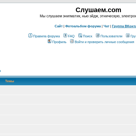
Слушаем.com
Мы слушаем энигматик, нью эйдж, этническую, электр
Сайт
|
Фотоальбом форума
|
Чат
|
Группа ВКонт
Правила форума
FAQ
Поиск
Пользователи
Гру
Профиль
Войти и проверить личные сообщения
м
Темы