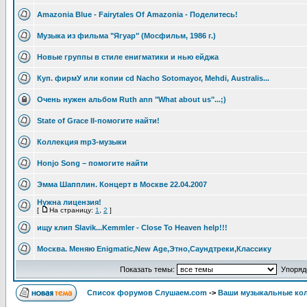
Amazonia Blue - Fairytales Of Amazonia - Поделитесь!
Музыка из фильма "Ягуар" (Мосфильм, 1986 г.)
Новые группы в стиле енигматики и нью ейджа
Куп. фирмУ или копии cd Nacho Sotomayor, Mehdi, Australis...
Очень нужен альбом Ruth ann "What about us"...;)
State of Grace II-помогите найти!
Коллекция mp3-музыки
Honjo Song – помогите найти
Эмма Шапплин. Концерт в Москве 22.04.2007
Нужна лицензия!
[
На страницу:
1
,
2
]
ищу клип Slavik...Kemmler - Close To Heaven help!!!
Москва. Меняю Enigmatic,New Age,Этно,Саундтреки,Классику
Показать темы:
Упорядо
Список форумов Слушаем.com
->
Ваши музыкальные ко