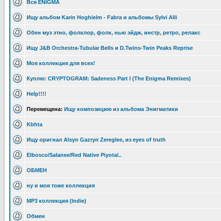
Вся ENIGMA
Ищу альбом Karin Hoghielm - Fabra и альбомы Sylvi Alli
Обен муз этно, фолклор, фолк, нью эйдж, инстр, ретро, релакс
Ищу J&B Orchestra-Tubular Bells и D.Twins-Twin Peaks Reprise
Моя коллекция для всех!
Куплю: CRYPTOGRAM: Sadeness Part I (The Enigma Remixes)
Help!!!!
Перемещена:
Ищу композицию из альбома Энигматики
Kbhta
Ищу оригнал Alsyn Gazryn Zereglee, из eyes of truth
Elbosco/Salanee/Red Native Piyota/..
ОБМЕН
ну и моя тоже коллекция
MP3 коллекция (Indie)
Обмен