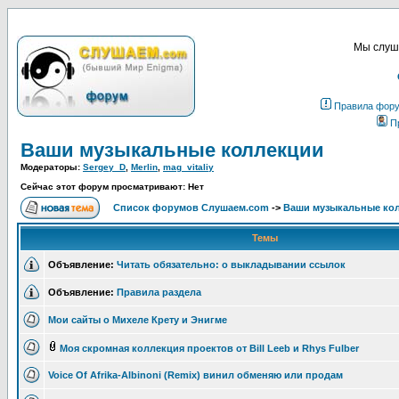
Мы слуша
Правила фор
П
Ваши музыкальные коллекции
Модераторы:
Sergey_D
,
Merlin
,
mag_vitaliy
Сейчас этот форум просматривают: Нет
Список форумов Слушаем.com
->
Ваши музыкальные ко
Темы
Объявление:
Читать обязательно: о выкладывании ссылок
Объявление:
Правила раздела
Мои сайты о Михеле Крету и Энигме
Моя скромная коллекция проектов от Bill Leeb и Rhys Fulber
Voice Of Afrika-Albinoni (Remix) винил обменяю или продам