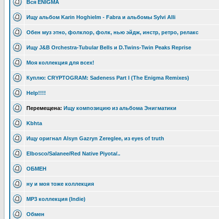
Вся ENIGMA
Ищу альбом Karin Hoghielm - Fabra и альбомы Sylvi Alli
Обен муз этно, фолклор, фолк, нью эйдж, инстр, ретро, релакс
Ищу J&B Orchestra-Tubular Bells и D.Twins-Twin Peaks Reprise
Моя коллекция для всех!
Куплю: CRYPTOGRAM: Sadeness Part I (The Enigma Remixes)
Help!!!!
Перемещена:
Ищу композицию из альбома Энигматики
Kbhta
Ищу оригнал Alsyn Gazryn Zereglee, из eyes of truth
Elbosco/Salanee/Red Native Piyota/..
ОБМЕН
ну и моя тоже коллекция
MP3 коллекция (Indie)
Обмен