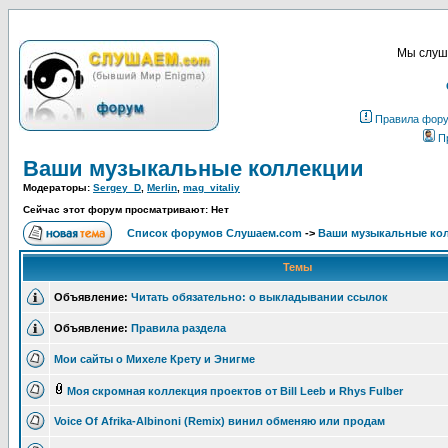
Мы слуша
Правила фор
П
Ваши музыкальные коллекции
Модераторы:
Sergey_D
,
Merlin
,
mag_vitaliy
Сейчас этот форум просматривают: Нет
Список форумов Слушаем.com
->
Ваши музыкальные ко
Темы
Объявление:
Читать обязательно: о выкладывании ссылок
Объявление:
Правила раздела
Мои сайты о Михеле Крету и Энигме
Моя скромная коллекция проектов от Bill Leeb и Rhys Fulber
Voice Of Afrika-Albinoni (Remix) винил обменяю или продам