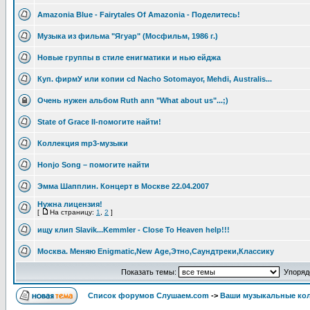
Amazonia Blue - Fairytales Of Amazonia - Поделитесь!
Музыка из фильма "Ягуар" (Мосфильм, 1986 г.)
Новые группы в стиле енигматики и нью ейджа
Куп. фирмУ или копии cd Nacho Sotomayor, Mehdi, Australis...
Очень нужен альбом Ruth ann "What about us"...;)
State of Grace II-помогите найти!
Коллекция mp3-музыки
Honjo Song – помогите найти
Эмма Шапплин. Концерт в Москве 22.04.2007
Нужна лицензия!
[
На страницу:
1
,
2
]
ищу клип Slavik...Kemmler - Close To Heaven help!!!
Москва. Меняю Enigmatic,New Age,Этно,Саундтреки,Классику
Показать темы:
Упорядо
Список форумов Слушаем.com
->
Ваши музыкальные ко