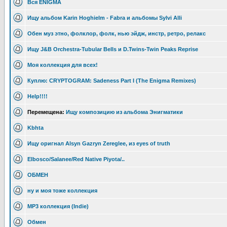
Вся ENIGMA
Ищу альбом Karin Hoghielm - Fabra и альбомы Sylvi Alli
Обен муз этно, фолклор, фолк, нью эйдж, инстр, ретро, релакс
Ищу J&B Orchestra-Tubular Bells и D.Twins-Twin Peaks Reprise
Моя коллекция для всех!
Куплю: CRYPTOGRAM: Sadeness Part I (The Enigma Remixes)
Help!!!!
Перемещена:
Ищу композицию из альбома Энигматики
Kbhta
Ищу оригнал Alsyn Gazryn Zereglee, из eyes of truth
Elbosco/Salanee/Red Native Piyota/..
ОБМЕН
ну и моя тоже коллекция
MP3 коллекция (Indie)
Обмен