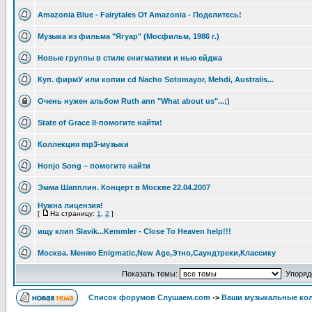
Amazonia Blue - Fairytales Of Amazonia - Поделитесь!
Музыка из фильма "Ягуар" (Мосфильм, 1986 г.)
Новые группы в стиле енигматики и нью ейджа
Куп. фирмУ или копии cd Nacho Sotomayor, Mehdi, Australis...
Очень нужен альбом Ruth ann "What about us"...;)
State of Grace II-помогите найти!
Коллекция mp3-музыки
Honjo Song – помогите найти
Эмма Шапплин. Концерт в Москве 22.04.2007
Нужна лицензия!
[
На страницу:
1
,
2
]
ищу клип Slavik...Kemmler - Close To Heaven help!!!
Москва. Меняю Enigmatic,New Age,Этно,Саундтреки,Классику
Показать темы:
Упорядо
Список форумов Слушаем.com
->
Ваши музыкальные ко