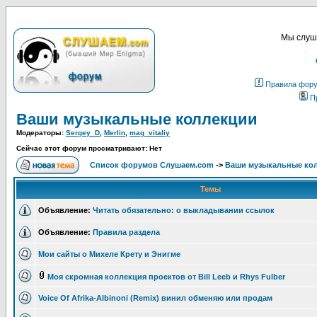
Мы слуша
Правила фор
П
Ваши музыкальные коллекции
Модераторы:
Sergey_D
,
Merlin
,
mag_vitaliy
Сейчас этот форум просматривают: Нет
Список форумов Слушаем.com
->
Ваши музыкальные ко
Темы
Объявление:
Читать обязательно: о выкладывании ссылок
Объявление:
Правила раздела
Мои сайты о Михеле Крету и Энигме
Моя скромная коллекция проектов от Bill Leeb и Rhys Fulber
Voice Of Afrika-Albinoni (Remix) винил обменяю или продам