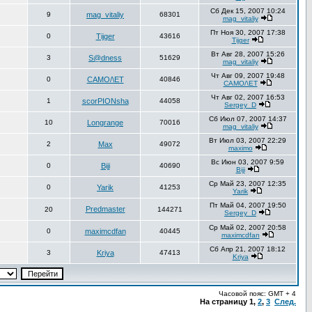
Сб Дек 15, 2007 10:24
9
mag_vitaliy
68301
mag_vitaliy
Пт Ноя 30, 2007 17:38
0
Tijger
43616
Tijger
Вт Авг 28, 2007 15:26
3
S@dness
51629
mag_vitaliy
Чт Авг 09, 2007 19:48
0
CAMO/\ET
40846
CAMO/\ET
Чт Авг 02, 2007 16:53
1
scorPIONsha
44058
Sergey_D
Сб Июл 07, 2007 14:37
10
Longrange
70016
mag_vitaliy
Вт Июл 03, 2007 22:29
2
Max
49072
maximo
Вс Июн 03, 2007 9:59
0
Biji
40690
Biji
Ср Май 23, 2007 12:35
0
Yarik
41253
Yarik
Пт Май 04, 2007 19:50
Predmaster
20
144271
Sergey_D
Ср Май 02, 2007 20:58
0
maximcdfan
40445
maximcdfan
Сб Апр 21, 2007 18:12
3
Kriya
47413
Kriya
Часовой пояс: GMT + 4
На страницу
1
,
2
,
3
След.