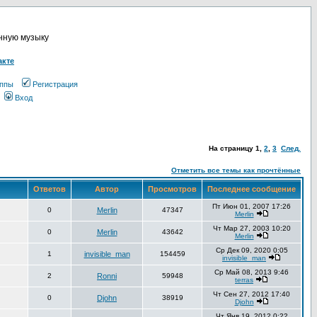
онную музыку
акте
ппы
Регистрация
Вход
На страницу
1
,
2
,
3
След.
Отметить все темы как прочтённые
Ответов
Автор
Просмотров
Последнее сообщение
Пт Июн 01, 2007 17:26
0
Merlin
47347
Merlin
Чт Мар 27, 2003 10:20
0
Merlin
43642
Merlin
Ср Дек 09, 2020 0:05
1
invisible_man
154459
invisible_man
Ср Май 08, 2013 9:46
2
Ronni
59948
terras
Чт Сен 27, 2012 17:40
0
Djohn
38919
Djohn
Чт Янв 19, 2012 0:22