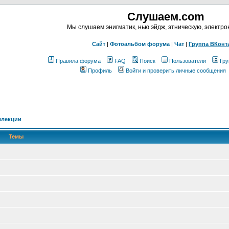
Слушаем.com
Мы слушаем энигматик, нью эйдж, этническую, электр
Сайт
|
Фотоальбом форума
|
Чат
|
Группа ВКонт
Правила форума
FAQ
Поиск
Пользователи
Гру
Профиль
Войти и проверить личные сообщения
ллекции
Темы