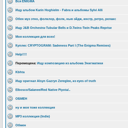
Вся ENIGMA
Ищу альбом Karin Hoghielm - Fabra и альбомы Sylvi Alli
Обен муз этно, фолклор, фолк, нью эйдж, инстр, ретро, релакс
Ищу J&B Orchestra-Tubular Bells и D.Twins-Twin Peaks Reprise
Моя коллекция для всех!
Куплю: CRYPTOGRAM: Sadeness Part I (The Enigma Remixes)
Help!!!!
Перемещена:
Ищу композицию из альбома Энигматики
Kbhta
Ищу оригнал Alsyn Gazryn Zereglee, из eyes of truth
Elbosco/Salanee/Red Native Piyota/..
ОБМЕН
ну и моя тоже коллекция
MP3 коллекция (Indie)
Обмен