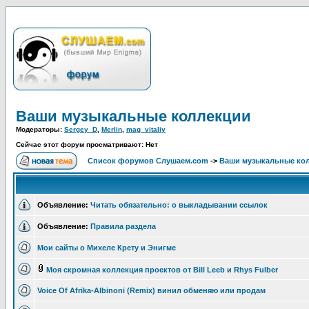
Ваши музыкальные коллекции
Модераторы:
Sergey_D
,
Merlin
,
mag_vitaliy
Сейчас этот форум просматривают: Нет
Список форумов Слушаем.com
->
Ваши музыкальные ко
Объявление:
Читать обязательно: о выкладывании ссылок
Объявление:
Правила раздела
Мои сайты о Михеле Крету и Энигме
Моя скромная коллекция проектов от Bill Leeb и Rhys Fulber
Voice Of Afrika-Albinoni (Remix) винил обменяю или продам