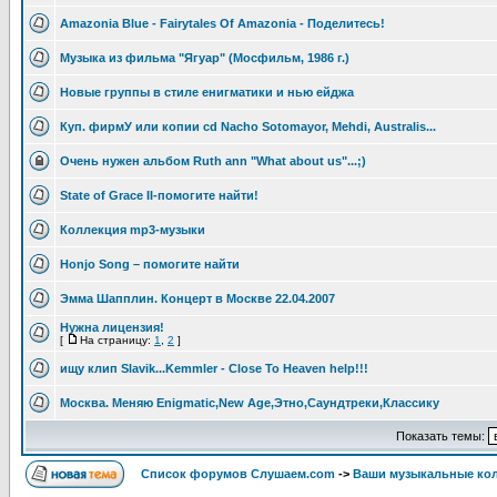
Amazonia Blue - Fairytales Of Amazonia - Поделитесь!
Музыка из фильма "Ягуар" (Мосфильм, 1986 г.)
Новые группы в стиле енигматики и нью ейджа
Куп. фирмУ или копии cd Nacho Sotomayor, Mehdi, Australis...
Очень нужен альбом Ruth ann "What about us"...;)
State of Grace II-помогите найти!
Коллекция mp3-музыки
Honjo Song – помогите найти
Эмма Шапплин. Концерт в Москве 22.04.2007
Нужна лицензия!
[
На страницу:
1
,
2
]
ищу клип Slavik...Kemmler - Close To Heaven help!!!
Москва. Меняю Enigmatic,New Age,Этно,Саундтреки,Классику
Показать темы:
Список форумов Слушаем.com
->
Ваши музыкальные ко