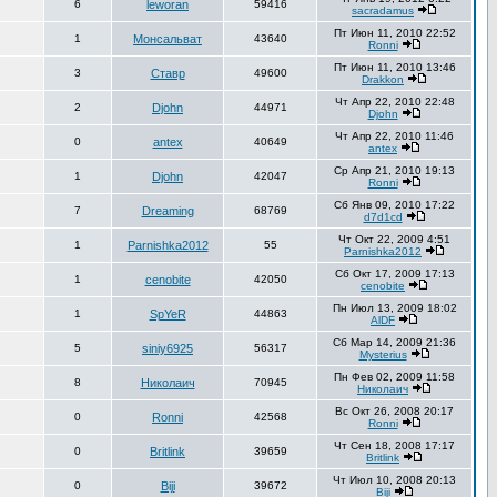
6
leworan
59416
sacradamus
Пт Июн 11, 2010 22:52
1
Монсальват
43640
Ronni
Пт Июн 11, 2010 13:46
3
Ставр
49600
Drakkon
Чт Апр 22, 2010 22:48
2
Djohn
44971
Djohn
Чт Апр 22, 2010 11:46
0
antex
40649
antex
Ср Апр 21, 2010 19:13
1
Djohn
42047
Ronni
Сб Янв 09, 2010 17:22
7
Dreaming
68769
d7d1cd
Чт Окт 22, 2009 4:51
1
Parnishka2012
55
Parnishka2012
Сб Окт 17, 2009 17:13
1
cenobite
42050
cenobite
Пн Июл 13, 2009 18:02
1
SpYeR
44863
AlDF
Сб Мар 14, 2009 21:36
5
siniy6925
56317
Mysterius
Пн Фев 02, 2009 11:58
8
Николаич
70945
Николаич
Вс Окт 26, 2008 20:17
0
Ronni
42568
Ronni
Чт Сен 18, 2008 17:17
0
Britlink
39659
Britlink
Чт Июл 10, 2008 20:13
0
Biji
39672
Biji