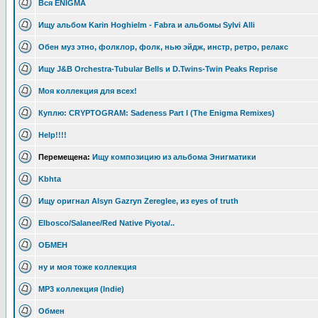
Вся ENIGMA
Ищу альбом Karin Hoghielm - Fabra и альбомы Sylvi Alli
Обен муз этно, фолклор, фолк, нью эйдж, инстр, ретро, релакс
Ищу J&B Orchestra-Tubular Bells и D.Twins-Twin Peaks Reprise
Моя коллекция для всех!
Куплю: CRYPTOGRAM: Sadeness Part I (The Enigma Remixes)
Help!!!!
Перемещена:
Ищу композицию из альбома Энигматики
Kbhta
Ищу оригнал Alsyn Gazryn Zereglee, из eyes of truth
Elbosco/Salanee/Red Native Piyota/..
ОБМЕН
ну и моя тоже коллекция
MP3 коллекция (Indie)
Обмен