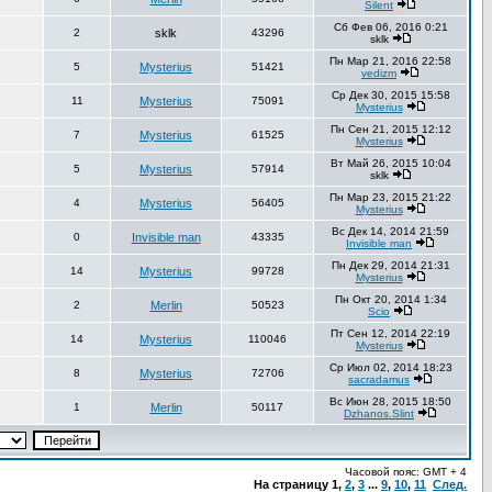
Silent
Сб Фев 06, 2016 0:21
2
sklk
43296
sklk
Пн Мар 21, 2016 22:58
5
Mysterius
51421
vedizm
Ср Дек 30, 2015 15:58
11
Mysterius
75091
Mysterius
Пн Сен 21, 2015 12:12
7
Mysterius
61525
Mysterius
Вт Май 26, 2015 10:04
5
Mysterius
57914
sklk
Пн Мар 23, 2015 21:22
4
Mysterius
56405
Mysterius
Вс Дек 14, 2014 21:59
0
Invisible man
43335
Invisible man
Пн Дек 29, 2014 21:31
14
Mysterius
99728
Mysterius
Пн Окт 20, 2014 1:34
2
Merlin
50523
Scio
Пт Сен 12, 2014 22:19
14
Mysterius
110046
Mysterius
Ср Июл 02, 2014 18:23
8
Mysterius
72706
sacradamus
Вс Июн 28, 2015 18:50
1
Merlin
50117
Dzhanos.Slint
Часовой пояс: GMT + 4
На страницу
1
,
2
,
3
...
9
,
10
,
11
След.