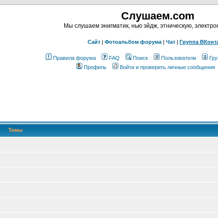
Слушаем.com
Мы слушаем энигматик, нью эйдж, этническую, электр
Сайт
|
Фотоальбом форума
|
Чат
|
Группа ВКонт
Правила форума
FAQ
Поиск
Пользователи
Гру
Профиль
Войти и проверить личные сообщения
Темы