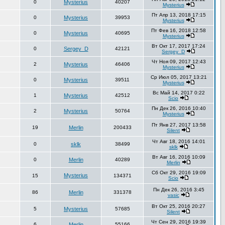
0
Mysterius
40207
Mysterius
Пт Апр 13, 2018 17:15
0
Mysterius
39953
Mysterius
Пт Фев 16, 2018 12:58
0
Mysterius
40695
Mysterius
Вт Окт 17, 2017 17:24
0
Sergey_D
42121
Sergey_D
Чт Ноя 09, 2017 12:43
2
Mysterius
46406
Mysterius
Ср Июл 05, 2017 13:21
0
Mysterius
39511
Mysterius
Вс Май 14, 2017 0:22
1
Mysterius
42512
Scio
Пн Дек 26, 2016 10:40
2
Mysterius
50764
Mysterius
Пт Янв 27, 2017 13:58
19
Merlin
200433
Silent
Чт Авг 18, 2016 14:01
0
sklk
38499
sklk
Вт Авг 16, 2016 10:09
0
Merlin
40289
Merlin
Сб Окт 29, 2016 19:09
Mysterius
15
134371
Scio
Пн Дек 26, 2016 3:45
86
Merlin
331378
vasic
Вт Окт 25, 2016 20:27
5
Mysterius
57685
Silent
Чт Сен 29, 2016 19:39
6
Merlin
55166