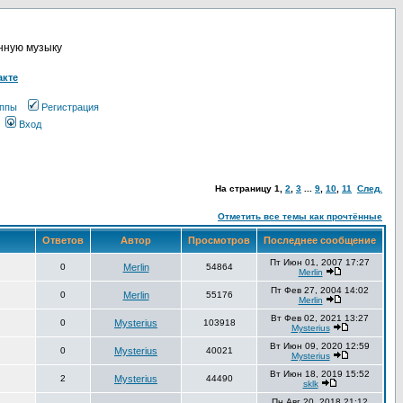
онную музыку
акте
ппы
Регистрация
Вход
На страницу
1
,
2
,
3
...
9
,
10
,
11
След.
Отметить все темы как прочтённые
Ответов
Автор
Просмотров
Последнее сообщение
Пт Июн 01, 2007 17:27
0
Merlin
54864
Merlin
Пт Фев 27, 2004 14:02
0
Merlin
55176
Merlin
Вт Фев 02, 2021 13:27
0
Mysterius
103918
Mysterius
Вт Июн 09, 2020 12:59
0
Mysterius
40021
Mysterius
Вт Июн 18, 2019 15:52
2
Mysterius
44490
sklk
Пн Авг 20, 2018 21:12