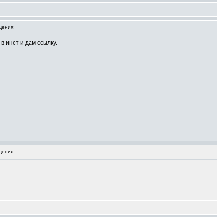
щения:
в инет и дам ссылку.
щения: