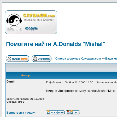
Помогите найти A.Donalds "Mishal"
Список форумов Слушаем.com
->
Ваши м
Автор
Damir
Добавлено: Пн Ноя 21, 2005 14:50
Заголовок сообще
Нигде в Интернете не могу скачатьMishel!Може
Зарегистрирован: 21.11.2005
Сообщения: 3
Вернуться к началу