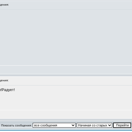
щения:
ения:
!Радует!
Показать сообщения: