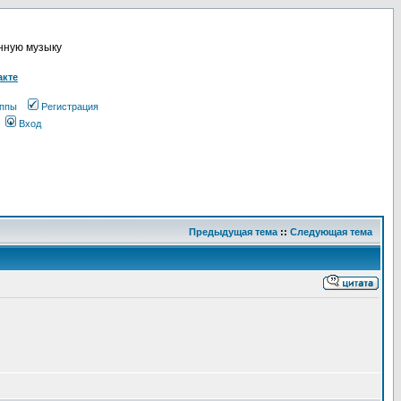
онную музыку
акте
ппы
Регистрация
Вход
Предыдущая тема
::
Следующая тема