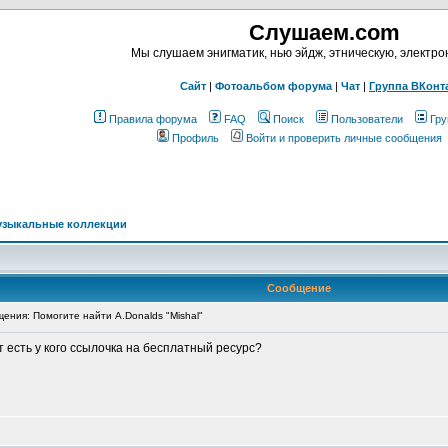
Слушаем.com
Мы слушаем энигматик, нью эйдж, этническую, электр
Сайт
|
Фотоальбом форума
|
Чат
|
Группа ВКонт
Правила форума
FAQ
Поиск
Пользователи
Гру
Профиль
Войти и проверить личные сообщения
узыкальные коллекции
Сообщение
ния: Помогите найти A.Donalds "Mishal"
т есть у кого ссылочка на бесплатный ресурс?