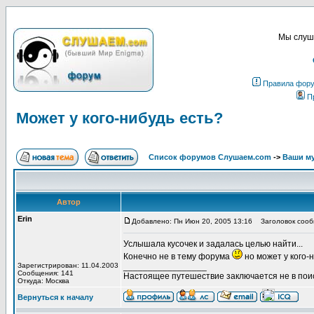
Мы слуша
Правила фор
П
Может у кого-нибудь есть?
Список форумов Слушаем.com
->
Ваши м
Автор
Erin
Добавлено: Пн Июн 20, 2005 13:16
Заголовок сообщ
Услышала кусочек и задалась целью найти...
Конечно не в тему форума
но может у кого-
Зарегистрирован: 11.04.2003
_________________
Сообщения: 141
Настоящее путешествие заключается не в поис
Откуда: Москва
Вернуться к началу