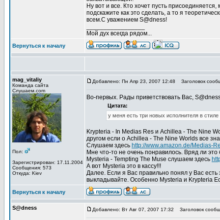
Ну вот и все. Кто хочет пусть присоединяется,
подскажите как это сделать, а то я теоретиче
всем.С уважением S@dness!
_________________
Мой дух всегда рядом...
Вернуться к началу
mag_vitaliy
Добавлено: Пн Апр 23, 2007 12:48
Заголовок сооб
Команда сайта
Слушаем.com
Во-первых. Рады приветствовать Вас, S@dnes
Цитата:
у меня есть три новых исполнителя в стиле 
Krypteria - In Medias Res и Achillea - The Nine
другом если о Achillea - The Nine Worlds все зн
Слушаем здесь
http://www.amazon.de/Medias-R
Пол:
Мне что-то не очень понравилось. Вряд ли это
Mysteria - Tempting The Muse слушаем здесь
ht
Зарегистрирован: 17.11.2004
А вот Mysteria это в кассу!!!
Сообщения: 573
Далее. Если я Вас правильно понял у Вас есть 
Откуда: Kiev
выкладывайте. Особенно Mysteria и Krypteria Ес
Вернуться к началу
S@dness
Добавлено: Вт Авг 07, 2007 17:32
Заголовок сообщ