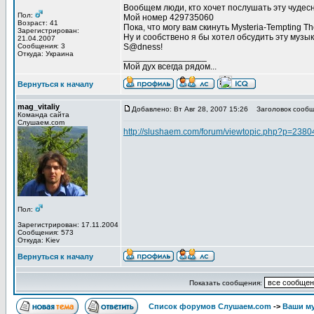
Вообщем люди, кто хочет послушать эту чудес
Пол:
Мой номер 429735060
Возраст: 41
Пока, что могу вам скинуть Mysteria-Tempting
Зарегистрирован:
Ну и сообствено я бы хотел обсудить эту музык
21.04.2007
Сообщения: 3
S@dness!
Откуда: Украина
_________________
Мой дух всегда рядом...
Вернуться к началу
mag_vitaliy
Добавлено: Вт Авг 28, 2007 15:26
Заголовок сообщ
Команда сайта
Слушаем.com
http://slushaem.com/forum/viewtopic.php?p=238
Пол:
Зарегистрирован: 17.11.2004
Сообщения: 573
Откуда: Kiev
Вернуться к началу
Показать сообщения:
Список форумов Слушаем.com
->
Ваши м