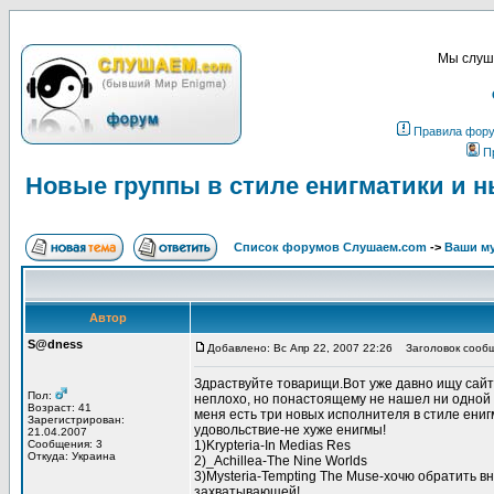
Мы слуша
Правила фор
П
Новые группы в стиле енигматики и 
Список форумов Слушаем.com
->
Ваши м
Автор
S@dness
Добавлено: Вс Апр 22, 2007 22:26
Заголовок сообще
Здраствуйте товарищи.Вот уже давно ищу сайт
Пол:
неплохо, но понастоящему не нашел ни одной 
Возраст: 41
меня есть три новых исполнителя в стиле ениг
Зарегистрирован:
удовольствие-не хуже енигмы!
21.04.2007
Сообщения: 3
1)Krypteria-In Medias Res
Откуда: Украина
2)_Achillea-The Nine Worlds
3)Mysteria-Tempting The Muse-хочю обратить в
захватывающей!