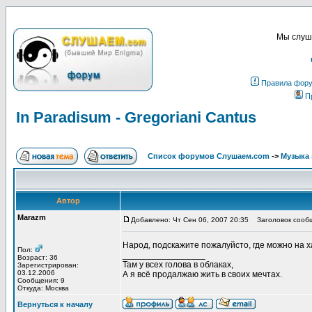
Мы слуша
Правила фор
П
In Paradisum - Gregoriani Cantus
Список форумов Слушаем.com
->
Музыка 
Автор
Marazm
Добавлено: Чт Сен 06, 2007 20:35
Заголовок сообще
Народ, подскажите пожалуйсто, где можно на ха
Пол:
_________________
Возраст: 36
Там у всех голова в облаках,
Зарегистрирован:
03.12.2006
А я всё продалжаю жить в своих мечтах.
Сообщения: 9
Откуда: Москва
Вернуться к началу