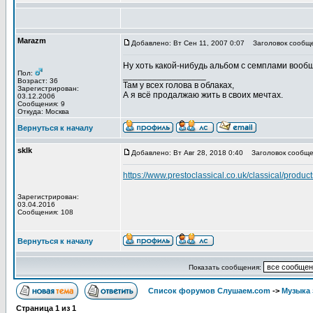
Marazm
Добавлено: Вт Сен 11, 2007 0:07
Заголовок сообще
Ну хоть какой-нибудь альбом с семплами вообщ
Пол:
_________________
Возраст: 36
Там у всех голова в облаках,
Зарегистрирован:
А я всё продалжаю жить в своих мечтах.
03.12.2006
Сообщения: 9
Откуда: Москва
Вернуться к началу
sklk
Добавлено: Вт Авг 28, 2018 0:40
Заголовок сообще
https://www.prestoclassical.co.uk/classical/produ
Зарегистрирован:
03.04.2016
Сообщения: 108
Вернуться к началу
Показать сообщения:
Список форумов Слушаем.com
->
Музыка 
Страница
1
из
1