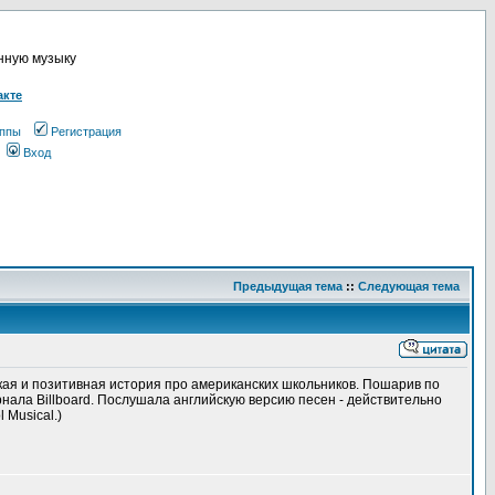
онную музыку
акте
ппы
Регистрация
Вход
Предыдущая тема
::
Следующая тема
ркая и позитивная история про американских школьников. Пошарив по
рнала Billboard. Послушала английскую версию песен - действительно
 Musical.)