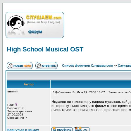
High School Musical OST
Список форумов Слушаем.com
->
Саундт
Автор
sammi
Добавлено: Вс Июн 29, 2008 16:07
Заголовок сообщ
Недавно по телевизору видела музыкальный ди
Пол:
интернету, выяснила, что фильм в свое время 
Возраст: 38
очень качественная и, главное, приятная поп-м
Зарегистрирован:
27.06.2008
Сообщения: 7
Вернуться к началу