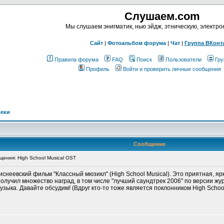
Слушаем.com
Мы слушаем энигматик, нью эйдж, этническую, электр
Сайт
|
Фотоальбом форума
|
Чат
|
Группа ВКонт
Правила форума
FAQ
Поиск
Пользователи
Гру
Профиль
Войти и проверить личные сообщения
реки
Сообщение
ения: High School Musical OST
снеевский фильм "Классный мюзикл" (High School Musical). Это приятная, я
получил множество наград, в том числе "лучший саундтрек 2006" по версии жу
узыка. Давайте обсудим! (Вдруг кто-то тоже является поклонником High School