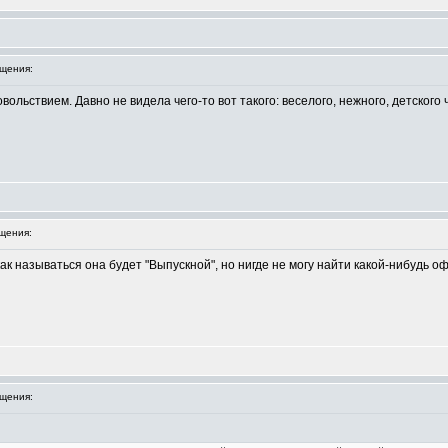
щения:
ольствием. Давно не видела чего-то вот такого: веселого, нежного, детского ч
щения:
как называться она будет "Выпускной", но нигде не могу найти какой-нибудь о
щения: