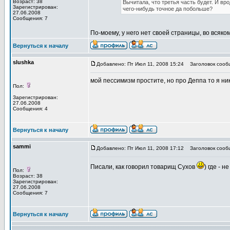
Возраст: 38
Вычитала, что третья часть будет. И вр
Зарегистрирован:
чего-нибудь точное да побольше?
27.06.2008
Сообщения: 7
По-моему, у него нет своей страницы, во всяко
Вернуться к началу
slushka
Добавлено: Пт Июл 11, 2008 15:24
Заголовок сооб
мой пессимизм простите, но про Деппа то я ник
Пол:
Зарегистрирован:
27.06.2008
Сообщения: 4
Вернуться к началу
sammi
Добавлено: Пт Июл 11, 2008 17:12
Заголовок сооб
Писали, как говорил товарищ Сухов
) где - 
Пол:
Возраст: 38
Зарегистрирован:
27.06.2008
Сообщения: 7
Вернуться к началу