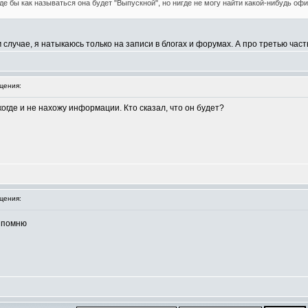
оде бы как называться она будет "Выпускной", но нигде не могу найти какой-нибудь оф
м случае, я натыкаюсь только на записи в блогах и форумах. А про третью час
щения:
огде и не нахожу информации. Кто сказал, что он будет?
щения:
не помню