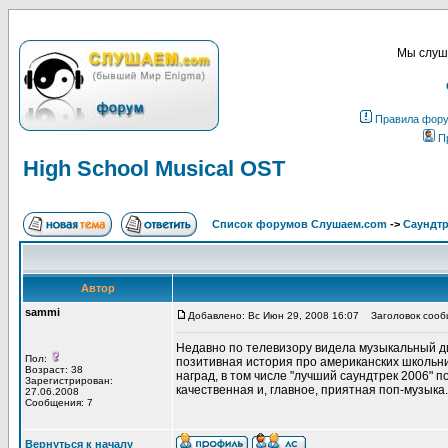
Мы слуша
Правила фор
П
High School Musical OST
Список форумов Слушаем.com
->
Саундт
Автор
sammi
Добавлено: Вс Июн 29, 2008 16:07
Заголовок сообщ
Недавно по телевизору видела музыкальный дис
Пол:
позитивная история про американских школьни
Возраст: 38
наград, в том числе "лучший саундтрек 2006" 
Зарегистрирован:
качественная и, главное, приятная поп-музыка.
27.06.2008
Сообщения: 7
Вернуться к началу