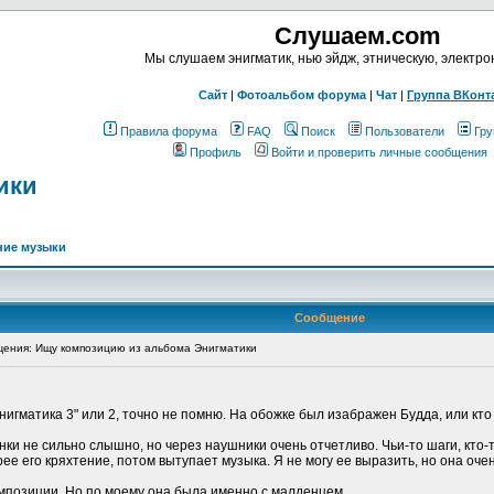
Слушаем.com
Мы слушаем энигматик, нью эйдж, этническую, электр
Сайт
|
Фотоальбом форума
|
Чат
|
Группа ВКонт
Правила форума
FAQ
Поиск
Пользователи
Гру
Профиль
Войти и проверить личные сообщения
ики
ние музыки
Сообщение
ения: Ищу композицию из альбома Энигматики
Энигматика 3" или 2, точно не помню. На обожке был изабражен Будда, или кт
онки не сильно слышно, но через наушники очень отчетливо. Чьи-то шаги, кт
ее его кряхтение, потом вытупает музыка. Я не могу ее выразить, но она оче
омпозиции. Но по моему она была именно с малденцем.