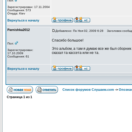
Пол:
Зарегистрирован: 17.11.2004
Сообщения: 573
Откуда: Kiev
Вернуться к началу
Parnishka2012
Добавлено: Пн Ноя 02, 2009 6:28
Заголовок сообщ
Спасибо большое!
Пол:
Это альбом, а там я думаю все же был сборник 
Зарегистрирован:
сказал та кассета или не та.
17.10.2009
Сообщения: 61
Вернуться к началу
Список форумов Слушаем.com
->
Опозна
Страница
1
из
1