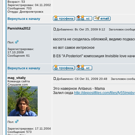
Возраст: 53
Зарегистрирован: 04.11.2002
Сообщения: 703
Откуда: Днепропетровск
Вернуться к началу
Parnishka2012
Добавлено: Вс Окт 25, 2009 9:12
Заголовок сообще
кассета не сходилась обложкой, видимо подка
Пол:
но вот самое интресное
Зарегистрирован:
17.10.2009
Сообщения: 61
В E6 "A Posteriori" композиция Invisible love 
Вернуться к началу
mag_vitaliy
Добавлено: Сб Окт 31, 2009 20:48
Заголовок сообщ
Команда сайта
Слушаем.com
Это наверное Antaeus - Mama
Залил сюда
http://depositfiles.com/files/fy55lmpbv
Пол:
Зарегистрирован: 17.11.2004
Сообщения: 573