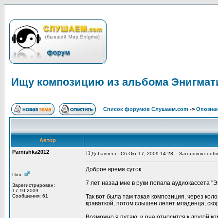
Ищу композицию из альбома Энигмат
Список форумов Слушаем.com
->
Опозна
Автор
Parnishka2012
Добавлено: Сб Окт 17, 2009 14:28
Заголовок сообщ
Доброе время суток.
Пол:
7 лет назад мне в руки попала аудиокассета "
Зарегистрирован:
17.10.2009
Сообщения: 61
Так вот была там такая композиция, через кол
краваткой, потом слышен лепет младенца, скор
Возможно я путаю, и она относится к другой к