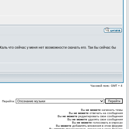
аль что сейчас у меня нет возможности скачать его. Так бы сейчас бы
Часовой пояс: GMT + 4
Перейти:
Вы
не можете
начинать темы
Вы
не можете
отвечать на сообщения
Вы
не можете
редактировать свои сообщения
Вы
не можете
удалять свои сообщения
Вы
не можете
голосовать в опросах
Вы
можете
добавлять вложения в этом форуме
Вы
можете
просматривать вложения в этом форуме