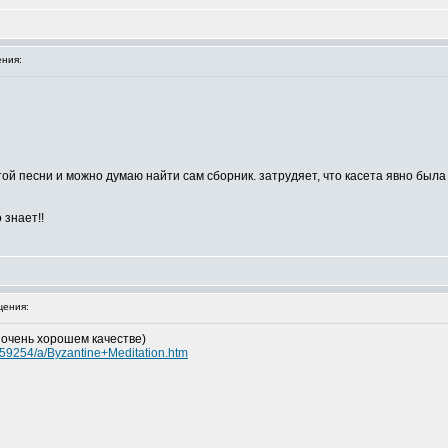
ния:
этой песни и можно думаю найти сам сборник. затрудяет, что касета явно был
 знает!!
ения:
е очень хорошем качестве)
159254/a/Byzantine+Meditation.htm