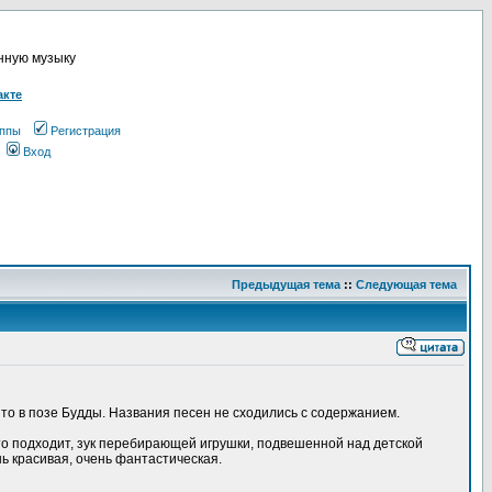
онную музыку
акте
ппы
Регистрация
Вход
Предыдущая тема
::
Следующая тема
о то в позе Будды. Названия песен не сходились с содержанием.
о-то подходит, зук перебирающей игрушки, подвешенной над детской
нь красивая, очень фантастическая.