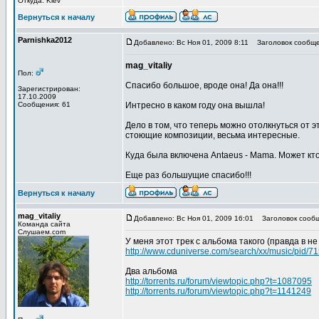
Откуда: Kiev
Вернуться к началу
Parnishka2012
Добавлено: Вс Ноя 01, 2009 8:11
Заголовок сообще
mag_vitaliy
Пол:
Спасибо большое, вроде она! Да она!!!
Зарегистрирован:
17.10.2009
Сообщения: 61
Интресно в каком году она вышла!
Дело в том, что теперь можно отолкнуться от 
стоющие композиции, весьма интересные.
Куда была включена Antaeus - Mama. Может кто
Еще раз большущие спасибо!!!
Вернуться к началу
mag_vitaliy
Добавлено: Вс Ноя 01, 2009 16:01
Заголовок сообщ
Команда сайта
Слушаем.com
У меня этот трек с альбома такого (правда в н
http://www.cduniverse.com/search/xx/music/pid/7
Два альбома
http://torrents.ru/forum/viewtopic.php?t=1087095
http://torrents.ru/forum/viewtopic.php?t=1141249