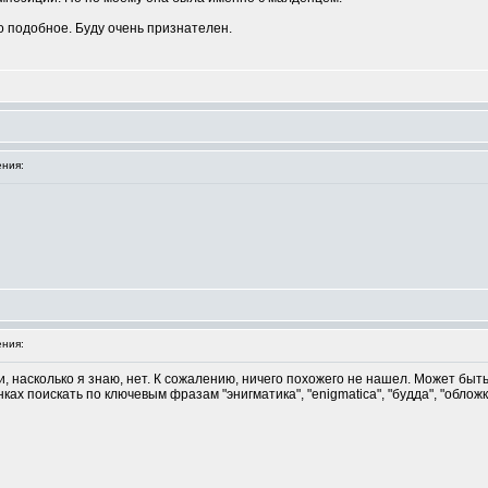
о подобное. Буду очень признателен.
ния:
ния:
ти, насколько я знаю, нет. К сожалению, ничего похожего не нашел. Может быт
ках поискать по ключевым фразам "энигматика", "enigmatica", "будда", "облож