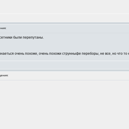
ния:
ссетники были перепутаны.
начинаеться очень похоже, очень похожи струнныфе переборы, не все, но что то 
ения: