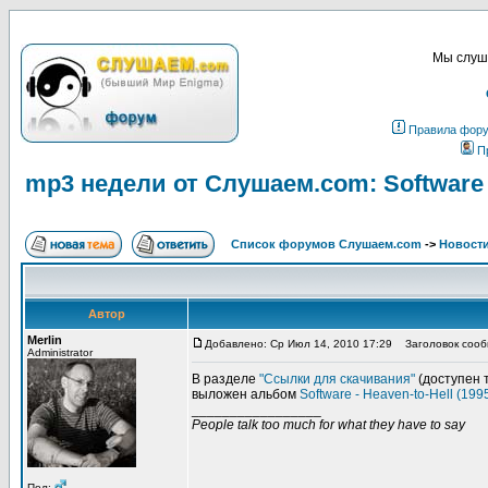
Мы слуша
Правила фор
П
mp3 недели от Слушаем.com: Software - 
Список форумов Слушаем.com
->
Новости
Автор
Merlin
Добавлено: Ср Июл 14, 2010 17:29
Заголовок сообще
Administrator
В разделе
"Ссылки для скачивания"
(доступен 
выложен альбом
Software - Heaven-to-Hell (199
_________________
People talk too much for what they have to say
Пол: