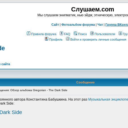
Слушаем.com
Мы слушаем энигматик, нью эйдж, этническую, электр
Сайт
|
Фотоальбом форума
|
Чат
|
Группа ВКонт
Правила форума
FAQ
Поиск
Пользователи
Гру
Профиль
Войти и проверить личные сообщения
de
 сайта
Сообщение
ения: Обзор альбома Gregorian - The Dark Side
оянного автора Константина Бабушкина. На этот раз
Музыкальная энциклоп
ark Side:
 Dark Side