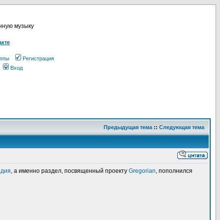
онную музыку
акте
ппы
Регистрация
Вход
Предыдущая тема
::
Следующая тема
едия
, а именно раздел, посвященный проекту
Gregorian
, пополнился