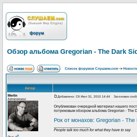
Обзор альбома Gregorian - The Dark Si
Список форумов Слушаем.com
->
Новости
Автор
Merlin
Добавлено: Сб Июл 31, 2010 14:44
Заголовок сообщ
Administrator
Опубликован очередной материал нашего пост
потрековым обзором альбома Gregorian - The D
Рок от монахов: Gregorian - The
_________________
People talk too much for what they have to say
Пол: