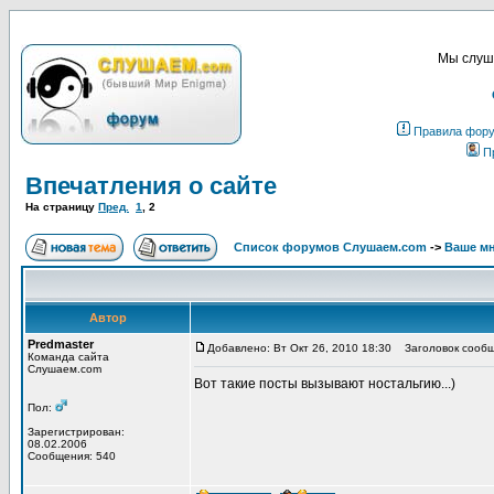
Мы слуша
Правила фор
П
Впечатления о сайте
На страницу
Пред.
1
,
2
Список форумов Слушаем.com
->
Ваше мн
Автор
Predmaster
Добавлено: Вт Окт 26, 2010 18:30
Заголовок сообщ
Команда сайта
Слушаем.com
Вот такие посты вызывают ностальгию...)
Пол:
Зарегистрирован:
08.02.2006
Сообщения: 540