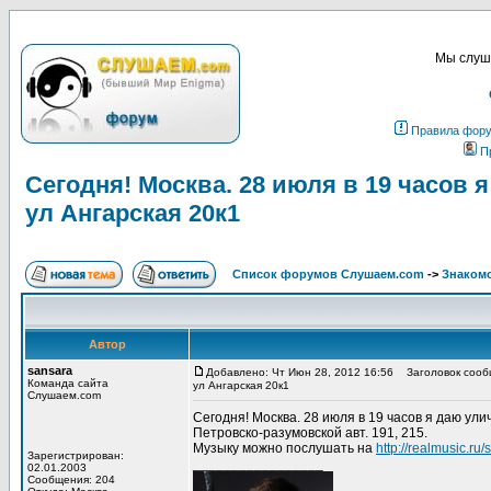
Мы слуша
Правила фор
П
Сегодня! Москва. 28 июля в 19 часов
ул Ангарская 20к1
Список форумов Слушаем.com
->
Знакомс
Автор
sansara
Добавлено: Чт Июн 28, 2012 16:56
Заголовок сообще
Команда сайта
ул Ангарская 20к1
Слушаем.com
Сегодня! Москва. 28 июля в 19 часов я даю ули
Петровско-разумовской авт. 191, 215.
Музыку можно послушать на
http://realmusic.ru
Зарегистрирован:
_________________
02.01.2003
Сообщения: 204