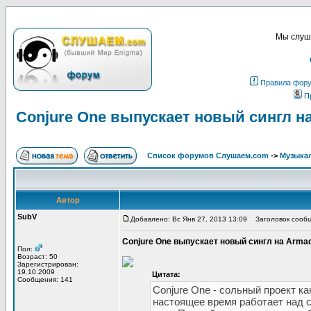
Мы слуша
Правила фор
П
Conjure One выпускает новый сингл н
Список форумов Слушаем.com
->
Музыка
Автор
SubV
Добавлено: Вс Янв 27, 2013 13:09
Заголовок сообще
Conjure One выпускает новый сингл на Arma
Пол:
Возраст: 50
Зарегистрирован:
19.10.2009
Цитата:
Сообщения: 141
Conjure One - сольный проект к
настоящее время работает над 