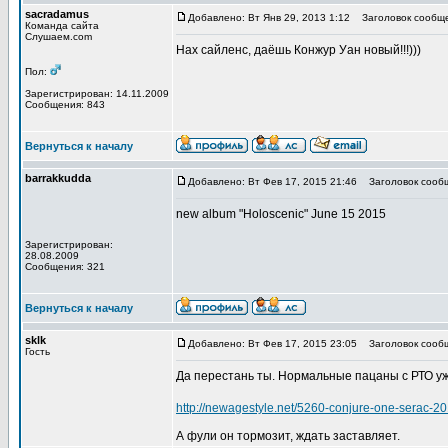
sacradamus
Добавлено: Вт Янв 29, 2013 1:12
Заголовок сообще
Команда сайта
Слушаем.com
Нах сайленс, даёшь Конжур Уан новый!!!)))
Пол:
Зарегистрирован: 14.11.2009
Сообщения: 843
Вернуться к началу
barrakkudda
Добавлено: Вт Фев 17, 2015 21:46
Заголовок сооб
new album "Holoscenic" June 15 2015
Зарегистрирован:
28.08.2009
Сообщения: 321
Вернуться к началу
sklk
Добавлено: Вт Фев 17, 2015 23:05
Заголовок сооб
Гость
Да перестань ты. Нормальные пацаны с РТО уж
http://newagestyle.net/5260-conjure-one-serac-20
А фули он тормозит, ждать заставляет.