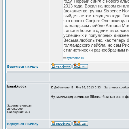
году. Первый сингл с нового аль
2013 года. Вокал на новом синг
(вокалистке группы Sixpence None
выйдет летом текущего года. Та
что проект Conjure One покинул
голландском лейбле Armada Mus
trance и house и одним из основ
успешных и популярных диджеев
Весьма любопытно, как теперь б
голландского лейбла, но сам Ри
стилистически разнообразным п
©
synthema.ru
Вернуться к началу
barrakkudda
Добавлено: Вт Янв 29, 2013 0:33
Заголовок сообще
Ну, миллиард ремиксов Silense был как раз в 
Зарегистрирован:
28.08.2009
Сообщения: 321
Вернуться к началу