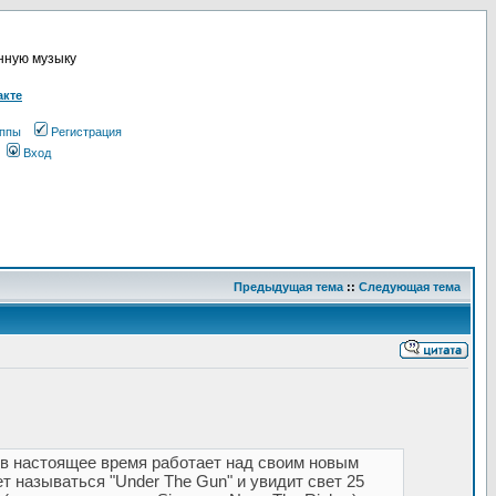
онную музыку
акте
ппы
Регистрация
Вход
Предыдущая тема
::
Следующая тема
) в настоящее время работает над своим новым
т называться "Under The Gun" и увидит свет 25