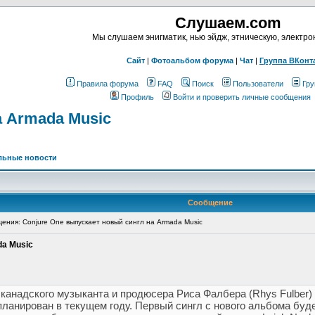
Слушаем.com
Мы слушаем энигматик, нью эйдж, этническую, электр
Сайт
|
Фотоальбом форума
|
Чат
|
Группа ВКонт
Правила форума
FAQ
Поиск
Пользователи
Гру
Профиль
Войти и проверить личные сообщения
а Armada Music
льные новости
Сообщение
ния: Conjure One выпускает новый сингл на Armada Music
da Music
т канадского музыканта и продюсера Риса Фалбера (Rhys Fulber
ланирован в текущем году. Первый сингл с нового альбома буде