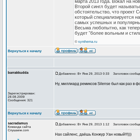
марта 2013 года. Вокал на но
Второй сингл будет называтьс
обстоятельство, что проект C
который специализируется на 
самых успешных и популярны
Весьма любопытно, как теперь
будет "более вольным и стил
©
synthema.ru
Вернуться к началу
barrakkudda
Добавлено: Вт Янв 29, 2013 0:33
Заголовок сообще
Ну, миллиард ремиксов Silense был как раз в 
Зарегистрирован:
28.08.2009
Сообщения: 321
Вернуться к началу
sacradamus
Добавлено: Вт Янв 29, 2013 1:12
Заголовок сообще
Команда сайта
Слушаем.com
Нах сайленс, даёшь Конжур Уан новый!!!)))