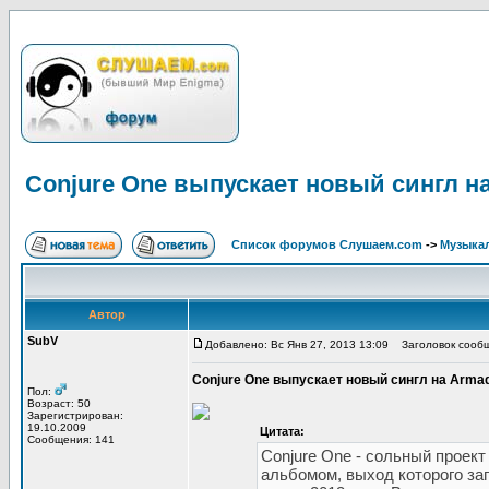
Conjure One выпускает новый сингл н
Список форумов Слушаем.com
->
Музыка
Автор
SubV
Добавлено: Вс Янв 27, 2013 13:09
Заголовок сообще
Conjure One выпускает новый сингл на Arma
Пол:
Возраст: 50
Зарегистрирован:
19.10.2009
Цитата:
Сообщения: 141
Conjure One - сольный проек
альбомом, выход которого зап