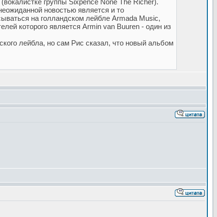
(вокалистке группы Sixpence None The Richer).
е неожиданной новостью является и то
исываться на голландском лейбле Armada Music,
елей которого является Armin van Buuren - один из
кого лейбла, но сам Рис сказал, что новый альбом