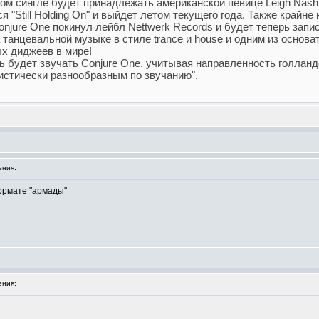
вом сингле будет принадлежать американской певице Leigh Nash 
я "Still Holding On" и выйдет летом текущего года. Также крайн
onjure One покинул лейбл Nettwerk Records и будет теперь зап
танцевальной музыке в стиле trance и house и одним из основат
х диджеев в мире!
 будет звучать Conjure One, учитывая направленность голландс
истически разнообразным по звучанию".
ния:
формате "армады"
ния: