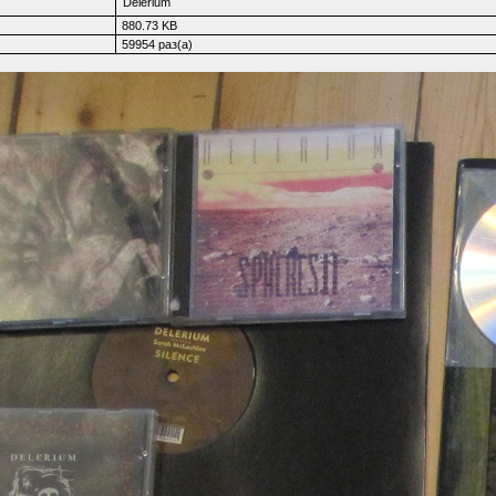
Delerium
880.73 KB
59954 раз(а)