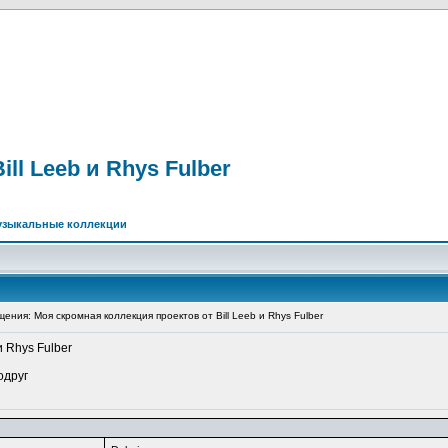
ll Leeb и Rhys Fulber
узыкальные коллекции
ния: Моя скромная коллекция проектов от Bill Leeb и Rhys Fulber
и Rhys Fulber
одруг