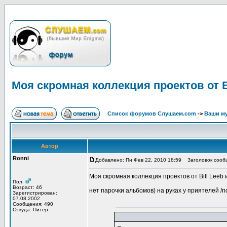
Моя скромная коллекция проектов от Bi
Список форумов Слушаем.com
->
Ваши м
Автор
Ronni
Добавлено: Пн Фев 22, 2010 18:59
Заголовок сообще
Моя скромная коллекция проектов от Bill Leeb 
Пол:
Возраст: 46
нет парочки альбомов) на руках у приятелей /п
Зарегистрирован:
07.08.2002
Сообщения: 490
Откуда: Питер