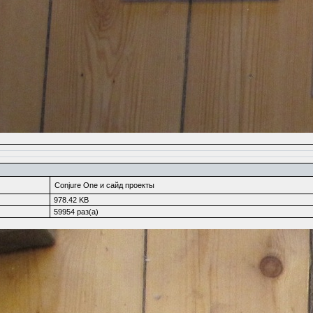
Conjure One и сайд проекты
978.42 KB
59954 раз(а)