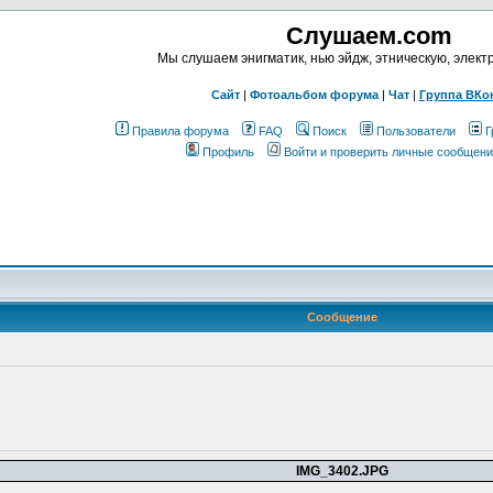
Слушаем.com
Мы слушаем энигматик, нью эйдж, этническую, элект
Сайт
|
Фотоальбом форума
|
Чат
|
Группа ВКо
Правила форума
FAQ
Поиск
Пользователи
Г
Профиль
Войти и проверить личные сообщени
Сообщение
IMG_3402.JPG