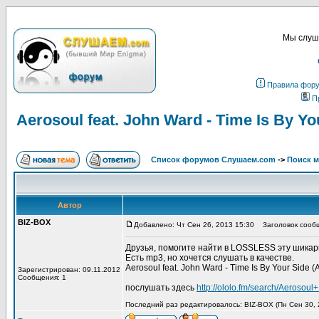
Мы слуша
Правила фор
П
Aerosoul feat. John Ward - Time Is By Y
Список форумов Слушаем.com
->
Поиск 
Автор
BIZ-BOX
Добавлено: Чт Сен 26, 2013 15:30
Заголовок сообщен
Друзья, помогите найти в LOSSLESS эту шика
Есть mp3, но хочется слушать в качестве.
Aerosoul feat. John Ward - Time Is By Your Side 
Зарегистрирован: 09.11.2012
Сообщения: 1
послушать здесь
http://ololo.fm/search/Aero
Последний раз редактировалось: BIZ-BOX (Пн Сен 30, 2