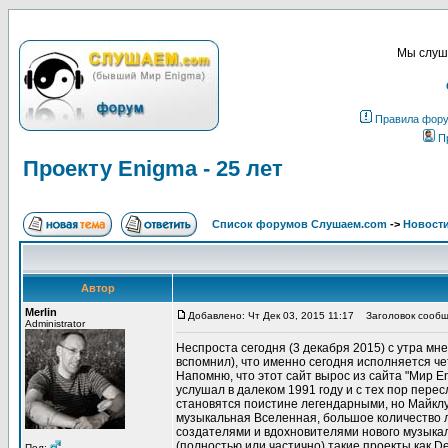
Мы слуша
Правила фор
П
Проекту Enigma - 25 лет
Список форумов Слушаем.com
->
Новости
Автор
Merlin
Добавлено: Чт Дек 03, 2015 11:17
Заголовок сообще
Administrator
Неспроста сегодня (3 декабря 2015) с утра мн
вспомнил), что именно сегодня исполняется ч
Напомню, что этот сайт вырос из сайта "Мир E
услушал в далеком 1991 году и с тех пор пере
становятся поистине легендарными, но Майклу 
музыкальная Вселенная, большое количество л
создателями и вдохновителями нового музыкал
(полностью или частично) такие проекты как Deler
Пол: