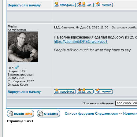
Вернуться к началу
Merlin
Добавлено: Чт Дек 03, 2015 11:56
Заголовок сообщ
Administrator
На волне вдохновения сделал подборку из 25 
https://yadi.sk/d/DPECrwdlkvpoT
_________________
People talk too much for what they have to say
Пол:
Возраст: 49
Зарегистрирован:
20.02.2002
Сообщения: 1377
Откуда: Крым
Вернуться к началу
Показать сообщения:
Список форумов Слушаем.com
->
Новости
Страница
1
из
1