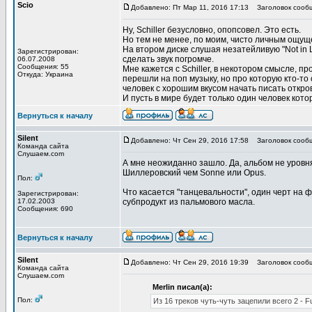
Scio
Добавлено: Пт Мар 11, 2016 17:13
Заголовок сооб
Ну, Schiller безусловно, опопсовел. Это есть.
Но тем не менее, по моим, чисто личным ощуще
На втором диске слушая незатейливую "Not in L
Зарегистрирован:
сделать звук погромче.
06.07.2008
Сообщения: 55
Мне кажется с Schiller, в некотором смысле, пр
Откуда: Украина
перешли на поп музыку, но про которую кто-то с
человек с хорошим вкусом начать писать откро
И пусть в мире будет только один человек кото
Вернуться к началу
Silent
Добавлено: Чт Сен 29, 2016 17:58
Заголовок сооб
Команда сайта
Слушаем.com
А мне неожиданно зашло. Да, альбом не уровня
Шиллеровский чем Sonne или Opus.
Пол:
Что касается "танцевальности", один черт на 
Зарегистрирован:
17.02.2003
субпродукт из пальмового масла.
Сообщения: 690
Вернуться к началу
Silent
Добавлено: Чт Сен 29, 2016 19:39
Заголовок сооб
Команда сайта
Слушаем.com
Merlin писал(а):
Пол:
Из 16 треков чуть-чуть зацепили всего 2 - Fu