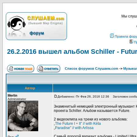
Мы слуша
Правила фор
П
26.2.2016 вышел альбом Schiller - Futu
Список форумов Слушаем.com
->
Музыка
Автор
Merlin
Добавлено: Пт Фев 26, 2016 12:36
Заголовок сообще
Administrator
Знаменитый немецкий электронный музыкант Кр
проекта Schiller. Альбом называется Future.
2 видеоклипа на треки из нового альбома:
„The Future I + II” // with Kéta
„Paradise" // with Arlissa
Самый дорогой вариант альбома - Limited Ultr
Пол: