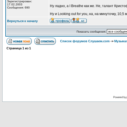
Зарегистрирован:
17.02.2003
Ну ладно, а I Breathe как же. Не, талант Крис
Сообщения: 690
Ну и Looking out for you, на, на минуточку, 10,5 
Вернуться к началу
Показать сообщения:
Список форумов Слушаем.com
->
Музыка
Страница
1
из
1
Powered by 