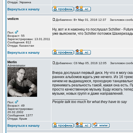
Откуда: Украина
Вернуться к началу
vedizm
Добавлено: Вт Мар 01, 2016 12:37
Заголовок сооб
Ну, вот и я наконец-то послушал Schiller - Fut
Пол:
уже выяснили, что Schiller потомок Шахеризад
Возраст: 55
Зарегистрирован: 13.01.2011
Сообщения: 812
Откуда: Казахстан
Вернуться к началу
Merlin
Добавлено: Сб Мар 05, 2016 12:05
Заголовок сооб
Administrator
Вчера дослушал первый диск. Ну что я могу ск
ранних альбомов ждать уже нечего. Из 16 треков
ничем не выдающуюся, проходную танцевальную
принимать реальность такой, какая она есть. 
просто качественную музыку. Буду искать тепе
музыки, новых групп и даже направлений.
_________________
People talk too much for what they have to say
Пол:
Возраст: 49
Зарегистрирован:
20.02.2002
Сообщения: 1377
Откуда: Крым
Вернуться к началу