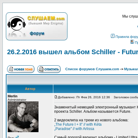
Мы слуша
Правила фор
П
26.2.2016 вышел альбом Schiller - Futu
Список форумов Слушаем.com
->
Музыка
Автор
Merlin
Добавлено: Пт Фев 26, 2016 12:36
Заголовок сообще
Administrator
Знаменитый немецкий электронный музыкант Кр
проекта Schiller. Альбом называется Future.
2 видеоклипа на треки из нового альбома:
„The Future I + II” // with Kéta
„Paradise" // with Arlissa
Самый дорогой вариант альбома - Limited Ultr
Пол: