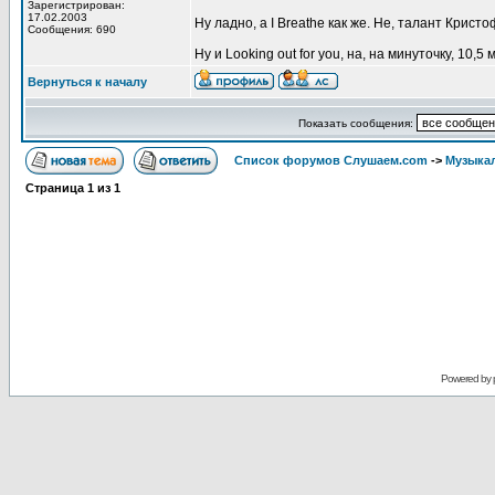
Зарегистрирован:
17.02.2003
Ну ладно, а I Breathe как же. Не, талант Крис
Сообщения: 690
Ну и Looking out for you, на, на минуточку, 10,5 
Вернуться к началу
Показать сообщения:
Список форумов Слушаем.com
->
Музыка
Страница
1
из
1
Powered by 