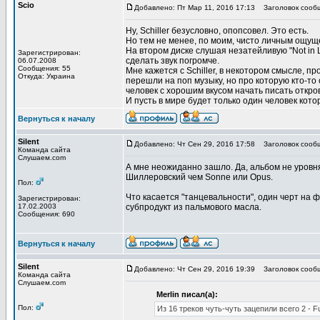
Scio
Добавлено: Пт Мар 11, 2016 17:13
Заголовок сооб
Ну, Schiller безусловно, опопсовел. Это есть.
Но тем не менее, по моим, чисто личным ощуще
На втором диске слушая незатейливую "Not in L
Зарегистрирован:
сделать звук погромче.
06.07.2008
Сообщения: 55
Мне кажется с Schiller, в некотором смысле, пр
Откуда: Украина
перешли на поп музыку, но про которую кто-то с
человек с хорошим вкусом начать писать откро
И пусть в мире будет только один человек кото
Вернуться к началу
Silent
Добавлено: Чт Сен 29, 2016 17:58
Заголовок сооб
Команда сайта
Слушаем.com
А мне неожиданно зашло. Да, альбом не уровня
Шиллеровский чем Sonne или Opus.
Пол:
Что касается "танцевальности", один черт на 
Зарегистрирован:
17.02.2003
субпродукт из пальмового масла.
Сообщения: 690
Вернуться к началу
Silent
Добавлено: Чт Сен 29, 2016 19:39
Заголовок сооб
Команда сайта
Слушаем.com
Merlin писал(а):
Пол:
Из 16 треков чуть-чуть зацепили всего 2 - Fu