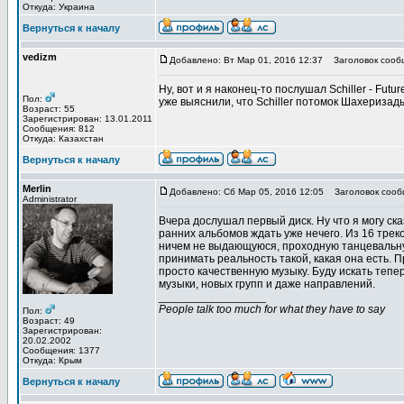
Откуда: Украина
Вернуться к началу
vedizm
Добавлено: Вт Мар 01, 2016 12:37
Заголовок сооб
Ну, вот и я наконец-то послушал Schiller - Fut
Пол:
уже выяснили, что Schiller потомок Шахеризад
Возраст: 55
Зарегистрирован: 13.01.2011
Сообщения: 812
Откуда: Казахстан
Вернуться к началу
Merlin
Добавлено: Сб Мар 05, 2016 12:05
Заголовок сооб
Administrator
Вчера дослушал первый диск. Ну что я могу ск
ранних альбомов ждать уже нечего. Из 16 треков
ничем не выдающуюся, проходную танцевальную
принимать реальность такой, какая она есть. 
просто качественную музыку. Буду искать тепе
музыки, новых групп и даже направлений.
_________________
People talk too much for what they have to say
Пол:
Возраст: 49
Зарегистрирован:
20.02.2002
Сообщения: 1377
Откуда: Крым
Вернуться к началу