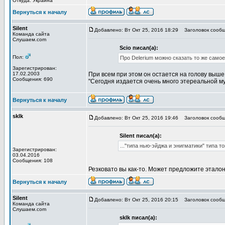
Откуда: Украина
Вернуться к началу
Silent
Добавлено: Вт Окт 25, 2016 18:29
Заголовок сообщ
Команда сайта
Слушаем.com
Scio писал(а):
Пол:
Про Delerium можно сказать то же самое
Зарегистрирован:
17.02.2003
При всем при этом он остается на голову выше
Сообщения: 690
"Сегодня издается очень много этереальной му
Вернуться к началу
sklk
Добавлено: Вт Окт 25, 2016 19:46
Заголовок сообщ
Silent писал(а):
..."типа нью-эйджа и энигматики" типа т
Зарегистрирован:
03.04.2016
Сообщения: 108
Резковато вы как-то. Может предложите эталонн
Вернуться к началу
Silent
Добавлено: Вт Окт 25, 2016 20:15
Заголовок сообщ
Команда сайта
Слушаем.com
sklk писал(а):