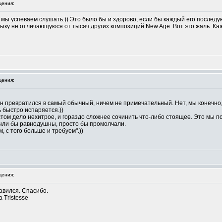
ения:
мы успеваем слушать.)) Это было бы и здорово, если бы каждый его послед
ыку не отличающуюся от тысяч других композиций New Age. Вот это жаль. Каж
ения:
он превратился в самый обычный, ничем не примечательный. Нет, мы конечно,
 быстро испаряется.))
том дело нехитрое, и гораздо сложнее сочинить что-либо стоящее. Это мы п
Были бы равнодушны, просто бы промолчали.
, с того больше и требуем".))
ения:
авился. Спасибо.
 Tristesse