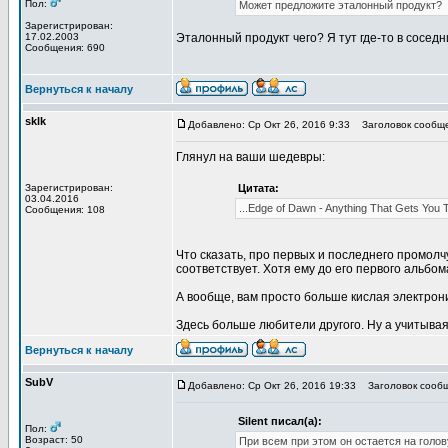
Пол:
Может предложите эталонный продукт?
Зарегистрирован:
17.02.2003
Эталонный продукт чего? Я тут где-то в сосед
Сообщения: 690
Вернуться к началу
sklk
Добавлено: Ср Окт 26, 2016 9:33
Заголовок сообще
Глянул на ваши шедевры:
Зарегистрирован:
Цитата:
03.04.2016
...Edge of Dawn - Anything That Gets You Th
Сообщения: 108
Что сказать, про первых и последнего промолчу, 
соответствует. Хотя ему до его первого альбом
А вообще, вам просто больше кислая электроник
Здесь больше любители другого. Ну а учитывая 
Вернуться к началу
SubV
Добавлено: Ср Окт 26, 2016 19:33
Заголовок сообщ
Silent писал(а):
Пол:
Возраст: 50
При всем при этом он остается на голов