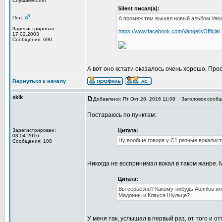
Слушаем.com
Silent писал(а):
Пол:
А промеж тем вышел новый альбом Vange
Зарегистрирован:
https://www.facebook.com/VangelisOfficial
17.02.2003
Сообщения: 690
А вот оно кстати оказалось очень хорошо. Про
Вернуться к началу
sklk
Добавлено: Пт Окт 28, 2016 11:08
Заголовок сообщ
Постараюсь по пунктам:
Зарегистрирован:
Цитата:
03.04.2016
Ну вообще говоря у С1 разные вокалист
Сообщения: 108
Никогда не воспринимал вокал в таком жанре. М
Цитата:
Вы серьёзно? Какому-нибудь Atemlos или
Мадонны и Клауса Шульце?
У меня так, услышал в первый раз, от того и 