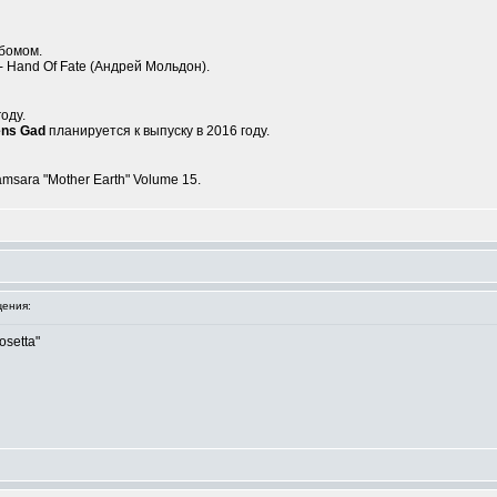
бомом.
- Hand Of Fate (Андрей Мольдон).
оду.
ens Gad
планируется к выпуску в 2016 году.
amsara "Mother Earth" Volume 15.
ения:
setta"