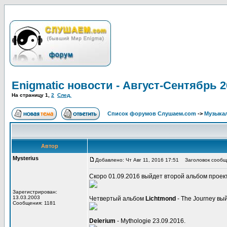
Enigmatic новости - Август-Сентябрь 2
На страницу
1
,
2
След.
Список форумов Слушаем.com
->
Музыка
Автор
Mysterius
Добавлено: Чт Авг 11, 2016 17:51
Заголовок сообщен
Скоро 01.09.2016 выйдет второй альбом прое
Зарегистрирован:
13.03.2003
Четвертый альбом
Lichtmond
- The Journey вы
Сообщения: 1181
Delerium
- Mythologie 23.09.2016.