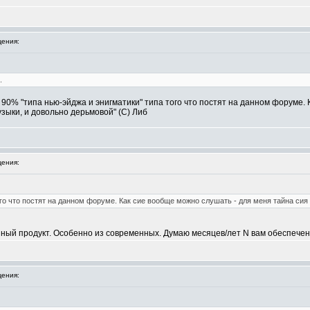
ения:
.
 90% "типа нью-эйджа и энигматики" типа того что постят на данном форуме. 
зыки, и довольно дерьмовой" (С) Либ
ения:
ого что постят на данном форуме. Как сие вообще можно слушать - для меня тайна сия в
ый продукт. Особенно из современных. Думаю месяцев/лет N вам обеспечено на 
ения: