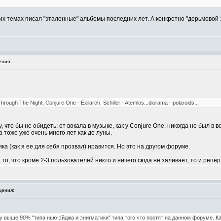
них темах писал "эталонные" альбомы последних лет. А конкретно "дерьмовой
ния:
rough The Night, Conjure One - Exilarch, Schiller - Atemlos...diorama - polaroids...
что бы не обидеть; от вокала в музыке, как у Conjure One, никогда не был в во
а тоже уже очень много лет как до луны.
а (как я ее для себя прозвал) нравится. Но это на другом форуме.
то, что кроме 2-3 пользователей никто и ничего сюда не заливает, то и репер
ения:
у выше 90% "типа нью-эйджа и энигматики" типа того что постят на данном форуме. Ка