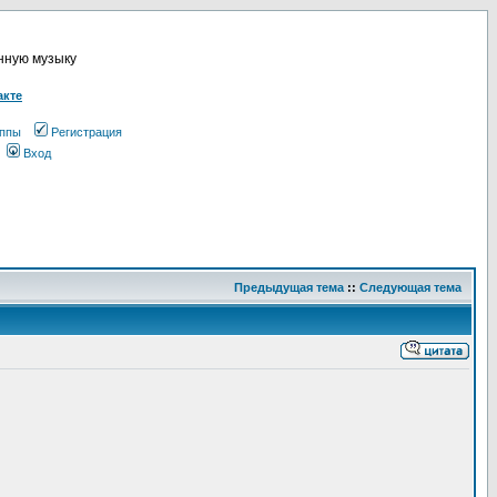
онную музыку
акте
ппы
Регистрация
Вход
Предыдущая тема
::
Следующая тема