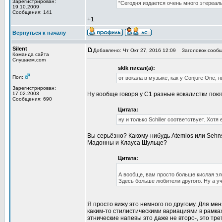
Зарегистрирован:
"Сегодня издается очень много этереал
19.10.2009
Сообщения: 141
+1
Вернуться к началу
Silent
Добавлено: Чт Окт 27, 2016 12:09
Заголовок сообщ
Команда сайта
Слушаем.com
sklk писал(а):
Пол:
от вокала в музыке, как у Conjure One, 
Зарегистрирован:
17.02.2003
Ну вообще говоря у С1 разные вокалистки пою
Сообщения: 690
Цитата:
ну и только Schiller соответствует. Хот
Вы серьёзно? Какому-нибудь Atemlos или Sehns
Мадонны и Клауса Шульце?
Цитата:
А вообще, вам просто больше кислая эле
Здесь больше любители другого. Ну а уч
Я просто вижу это немного по другому. Для м
каким-то стилистическими вариациями в рамках
этнические напевы это даже не второ-, это тр