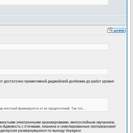
ь от достаточно примитивной диджейской долбежки до работ уровня
ар местный формируется от их предпочтений. Так что....
одвинутыми электронными аранжировками, многослойным звучанием,
ью-йджевость с птичками, пианина и семплированные грегорианские/
 дискуссия развернувшаяся по выходу Voyageur.