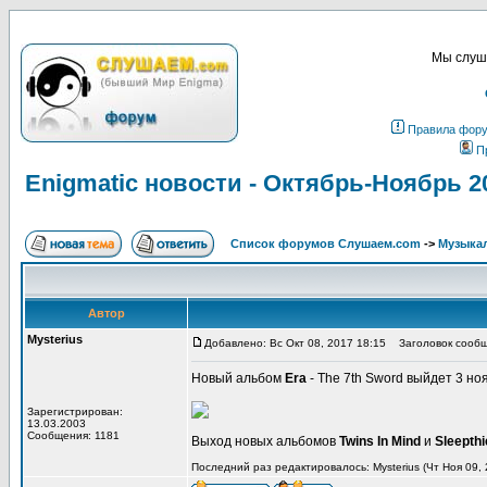
Мы слуша
Правила фор
П
Enigmatic новости - Октябрь-Ноябрь 2
Список форумов Слушаем.com
->
Музыка
Автор
Mysterius
Добавлено: Вс Окт 08, 2017 18:15
Заголовок сообще
Новый альбом
Era
- The 7th Sword выйдет 3 но
Зарегистрирован:
13.03.2003
Сообщения: 1181
Выход новых альбомов
Twins In Mind
и
Sleepthi
Последний раз редактировалось: Mysterius (Чт Ноя 09, 