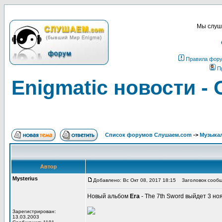
Мы слуша
Правила фор
П
Enigmatic новости -
Список форумов Слушаем.com
->
Музыка
Автор
Mysterius
Добавлено: Вс Окт 08, 2017 18:15
Заголовок сообще
Новый альбом
Era
- The 7th Sword выйдет 3 но
Зарегистрирован:
13.03.2003