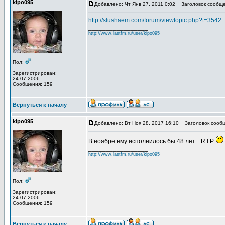
kipo095
Добавлено: Чт Янв 27, 2011 0:02
Заголовок сообще
http://slushaem.com/forum/viewtopic.php?t=3542
_________________
http://www.lastfm.ru/user/kipo095
Пол:
Зарегистрирован:
24.07.2006
Сообщения: 159
Вернуться к началу
kipo095
Добавлено: Вт Ноя 28, 2017 16:10
Заголовок сообщ
В ноябре ему исполнилось бы 48 лет... R.I.P.
_________________
http://www.lastfm.ru/user/kipo095
Пол:
Зарегистрирован:
24.07.2006
Сообщения: 159
Вернуться к началу