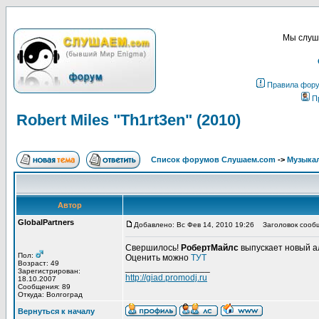
Мы слуша
Правила фор
П
Robert Miles "Th1rt3en" (2010)
Список форумов Слушаем.com
->
Музыка
Автор
GlobalPartners
Добавлено: Вс Фев 14, 2010 19:26
Заголовок сообщен
Свершилось!
РобертМайлс
выпускает новый а
Пол:
Оценить можно
ТУТ
Возраст: 49
_________________
Зарегистрирован:
http://giad.promodj.ru
18.10.2007
Сообщения: 89
Откуда: Волгоград
Вернуться к началу