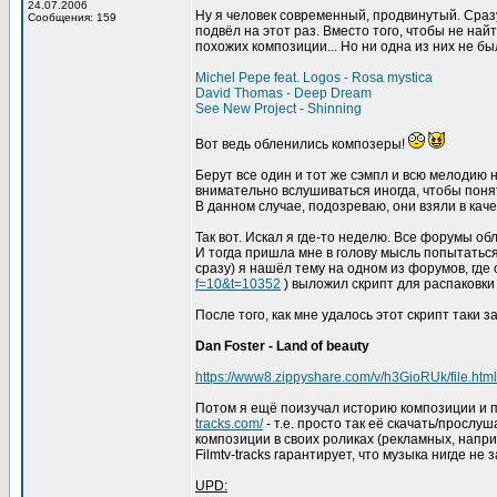
24.07.2006
Ну я человек современный, продвинутый. Сраз
Сообщения: 159
подвёл на этот раз. Вместо того, чтобы не най
похожих композиции... Но ни одна из них не бы
Michel Pepe feat. Logos - Rosa mystica
David Thomas - Deep Dream
See New Project - Shinning
Вот ведь обленились композеры!
Берут все один и тот же сэмпл и всю мелодию н
внимательно вслушиваться иногда, чтобы понять
В данном случае, подозреваю, они взяли в кач
Так вот. Искал я где-то неделю. Все форумы обл
И тогда пришла мне в голову мысль попытаться
сразу) я нашёл тему на одном из форумов, где
f=10&t=10352
) выложил скрипт для распаковки
После того, как мне удалось этот скрипт таки з
Dan Foster - Land of beauty
https://www8.zippyshare.com/v/h3GioRUk/file.html
Потом я ещё поизучал историю композиции и п
tracks.com/
- т.е. просто так её скачать/прослу
композиции в своих роликах (рекламных, наприм
Filmtv-tracks гарантирует, что музыка нигде не 
UPD: