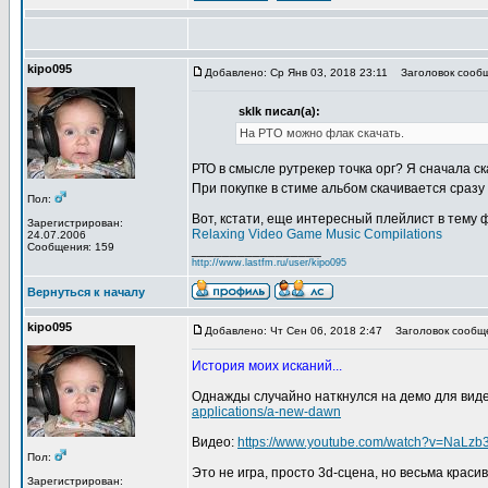
kipo095
Добавлено: Ср Янв 03, 2018 23:11
Заголовок сообщ
sklk писал(а):
На РТО можно флак скачать.
РТО в смысле рутрекер точка орг? Я сначала ск
При покупке в стиме альбом скачивается сраз
Пол:
Вот, кстати, еще интересный плейлист в тему 
Зарегистрирован:
Relaxing Video Game Music Compilations
24.07.2006
Сообщения: 159
_________________
http://www.lastfm.ru/user/kipo095
Вернуться к началу
kipo095
Добавлено: Чт Сен 06, 2018 2:47
Заголовок сообщен
История моих исканий...
Однажды случайно наткнулся на демо для вид
applications/a-new-dawn
Видео:
https://www.youtube.com/watch?v=NaLz
Пол:
Это не игра, просто 3d-сцена, но весьма красив
Зарегистрирован: